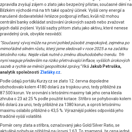
zpravidla zvyšují zájem o zlato jako bezpečný přístav, současné dění na
Blízkém východě má na trh také opačný účinek. Vyšší ceny energií a
narušené dodavatelské řetězce podporují inflaci, kvůli níž mohou
centrální banky odkládat snižování úrokových sazeb nebo zvažovat
jejich další zvýšení. Vyšší sazby přitom zlatu jako aktivu, které nenese
pravidelný úrok, obvykle nesvědčí.
“Současný vývoj může na první pohled působit znepokojivě, zejména po
mimořádně silném růstu, který jsme sledovali v roce 2025 a na začátku
letošního roku. Nejde však nutně o změnu dlouhodobého trendu. Trh
nyní reaguje především na riziko přetrvávající inflace, vyšších úrokových
sazeb a rychle se měnící geopolitické zprávy,”
říká
Jakub Petruška,
analytik společnosti
Zlaťáky.cz
.
Podle údajů portálu Kurzy.cz se zlato 12. června dopoledne
obchodovalo kolem 4180 dolarů za trojskou unci, tedy přibližně za
87.500 korun. Ve srovnání s letošními maximy tak jeho cena klesla
zhruba o 23 až 25 % podle použité kotace. Stříbro se pohybovalo kolem
66 dolarů za unci, tedy přibližně za 1380 korun, a oproti letošnímu
maximu oslabilo přibližně o 43,5 %. Výraznější pokles odpovídá jeho
tradičně vyšší volatilitě.
Poměr ceny zlata a stříbra, označovaný jako Gold/Silver Ratio, se
aktuálně pohybuje přibližně na úrovni 1:63. To znamená, že cena jedné