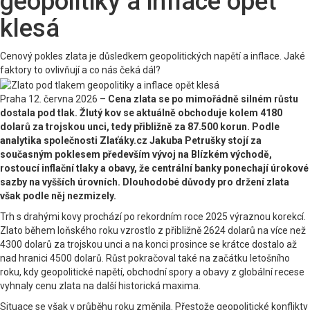
geopolitiky a inflace opět
klesá
Cenový pokles zlata je důsledkem geopolitických napětí a inflace. Jaké
faktory to ovlivňují a co nás čeká dál?
Praha 12. června 2026 –
Cena zlata se po mimořádně silném růstu
dostala pod tlak. Žlutý kov se aktuálně obchoduje kolem 4180
dolarů za trojskou unci, tedy přibližně za 87.500 korun. Podle
analytika společnosti Zlaťáky.cz Jakuba Petrušky stojí za
současným poklesem především vývoj na Blízkém východě,
rostoucí inflační tlaky a obavy, že centrální banky ponechají úrokové
sazby na vyšších úrovních. Dlouhodobé důvody pro držení zlata
však podle něj nezmizely.
Trh s drahými kovy prochází po rekordním roce 2025 výraznou korekcí.
Zlato během loňského roku vzrostlo z přibližně 2624 dolarů na více než
4300 dolarů za trojskou unci a na konci prosince se krátce dostalo až
nad hranici 4500 dolarů. Růst pokračoval také na začátku letošního
roku, kdy geopolitické napětí, obchodní spory a obavy z globální recese
vyhnaly cenu zlata na další historická maxima.
Situace se však v průběhu roku změnila. Přestože geopolitické konflikty