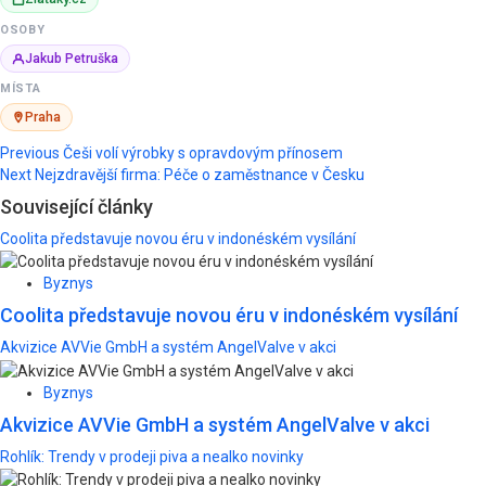
OSOBY
Jakub Petruška
MÍSTA
Praha
Post
Previous
Češi volí výrobky s opravdovým přínosem
Next
Nejzdravější firma: Péče o zaměstnance v Česku
navigation
Související články
Coolita představuje novou éru v indonéském vysílání
Byznys
Coolita představuje novou éru v indonéském vysílání
Akvizice AVVie GmbH a systém AngelValve v akci
Byznys
Akvizice AVVie GmbH a systém AngelValve v akci
Rohlík: Trendy v prodeji piva a nealko novinky