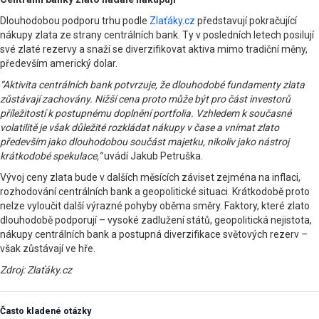
Dlouhodobou podporu trhu podle
Zlaťáky.cz
představují pokračující
nákupy zlata ze strany centrálních bank. Ty v posledních letech posilují
své zlaté rezervy a snaží se diverzifikovat aktiva mimo tradiční měny,
především americký dolar.
“Aktivita centrálních bank potvrzuje, že dlouhodobé fundamenty zlata
zůstávají zachovány. Nižší cena proto může být pro část investorů
příležitostí k postupnému doplnění portfolia. Vzhledem k současné
volatilitě je však důležité rozkládat nákupy v čase a vnímat zlato
především jako dlouhodobou součást majetku, nikoliv jako nástroj
krátkodobé spekulace,”
uvádí Jakub Petruška.
Vývoj ceny zlata bude v dalších měsících záviset zejména na inflaci,
rozhodování centrálních bank a geopolitické situaci. Krátkodobě proto
nelze vyloučit další výrazné pohyby oběma směry. Faktory, které zlato
dlouhodobě podporují – vysoké zadlužení států, geopolitická nejistota,
nákupy centrálních bank a postupná diverzifikace světových rezerv –
však zůstávají ve hře.
Zdroj: Zlaťáky.cz
Často kladené otázky