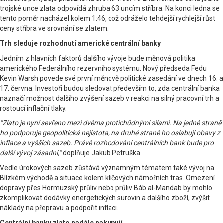
trojské unce zlata odpovídá zhruba 63 uncím stříbra. Na konci ledna se
tento poměr nacházel kolem 1:46, což odráželo tehdejší rychlejší růst
ceny stříbra ve srovnání se zlatem.
Trh sleduje rozhodnutí americké centrální banky
Jedním z hlavních faktorů dalšího vývoje bude měnová politika
amerického Federálního rezervního systému. Nový předseda Fedu
Kevin Warsh povede své první měnově politické zasedání ve dnech 16. a
17. června. Investoři budou sledovat především to, zda centrální banka
naznačí možnost dalšího zvýšení sazeb v reakci na silný pracovní trh a
rostoucí inflační tlaky.
“Zlato je nyní sevřeno mezi dvěma protichůdnými silami. Na jedné straně
ho podporuje geopolitická nejistota, na druhé straně ho oslabují obavy z
inflace a vyšších sazeb. Právě rozhodování centrálních bank bude pro
další vývoj zásadní,”
doplňuje Jakub Petruška.
Vedle úrokových sazeb zůstává významným tématem také vývoj na
Blízkém východě a situace kolem klíčových námořních tras. Omezení
dopravy přes Hormuzský průliv nebo průliv Báb al-Mandab by mohlo
zkomplikovat dodávky energetických surovin a dalšího zboží, zvýšit
náklady na přepravu a podpořit inflaci.
Centrální banky zlato nadále nakupují