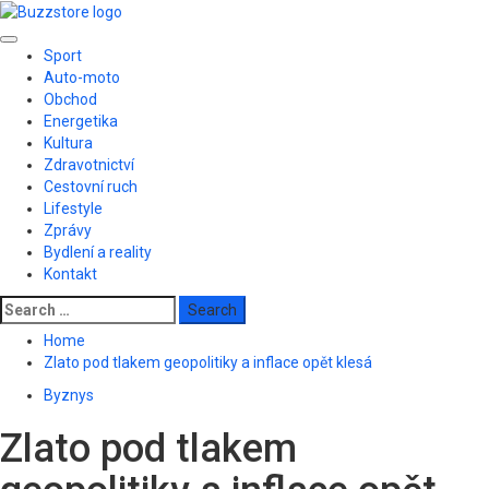
Skip
to
Primary
content
Sport
Menu
Auto-moto
Obchod
Energetika
Kultura
Zdravotnictví
Cestovní ruch
Lifestyle
Zprávy
Bydlení a reality
Kontakt
Search
for:
Home
Zlato pod tlakem geopolitiky a inflace opět klesá
Byznys
Zlato pod tlakem