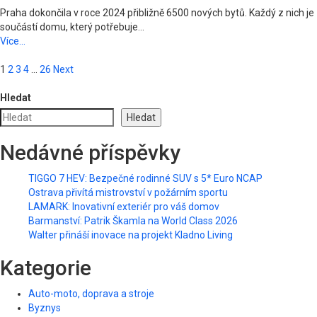
Praha dokončila v roce 2024 přibližně 6500 nových bytů. Každý z nich je
součástí domu, který potřebuje...
Více...
Posts
1
2
3
4
…
26
Next
pagination
Hledat
Hledat
Nedávné příspěvky
TIGGO 7 HEV: Bezpečné rodinné SUV s 5* Euro NCAP
Ostrava přivítá mistrovství v požárním sportu
LAMARK: Inovativní exteriér pro váš domov
Barmanství: Patrik Škamla na World Class 2026
Walter přináší inovace na projekt Kladno Living
Kategorie
Auto-moto, doprava a stroje
Byznys