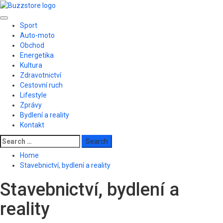
Skip
to
Primary
content
Sport
Menu
Auto-moto
Obchod
Energetika
Kultura
Zdravotnictví
Cestovní ruch
Lifestyle
Zprávy
Bydlení a reality
Kontakt
Search
for:
Home
Stavebnictví, bydlení a reality
Stavebnictví, bydlení a
reality