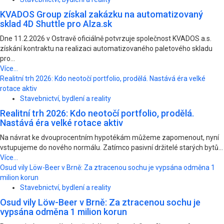
KVADOS Group získal zakázku na automatizovaný
sklad 4D Shuttle pro Alza.sk
Dne 11.2.2026 v Ostravě oficiálně potvrzuje společnost KVADOS a.s.
získání kontraktu na realizaci automatizovaného paletového skladu
pro...
Více...
Realitní trh 2026: Kdo neotočí portfolio, prodělá. Nastává éra velké
rotace aktiv
Stavebnictví, bydlení a reality
Realitní trh 2026: Kdo neotočí portfolio, prodělá.
Nastává éra velké rotace aktiv
Na návrat ke dvouprocentním hypotékám můžeme zapomenout, nyní
vstupujeme do nového normálu. Zatímco pasivní držitelé starých bytů...
Více...
Osud vily Löw-Beer v Brně: Za ztracenou sochu je vypsána odměna 1
milion korun
Stavebnictví, bydlení a reality
Osud vily Löw-Beer v Brně: Za ztracenou sochu je
vypsána odměna 1 milion korun