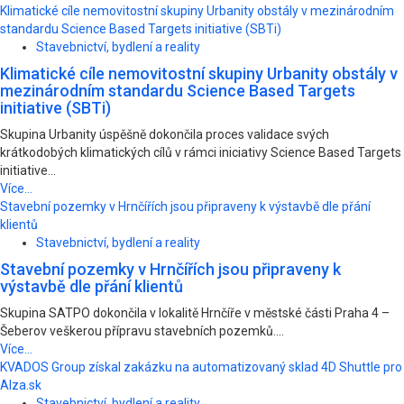
Klimatické cíle nemovitostní skupiny Urbanity obstály v mezinárodním
standardu Science Based Targets initiative (SBTi)
Stavebnictví, bydlení a reality
Klimatické cíle nemovitostní skupiny Urbanity obstály v
mezinárodním standardu Science Based Targets
initiative (SBTi)
Skupina Urbanity úspěšně dokončila proces validace svých
krátkodobých klimatických cílů v rámci iniciativy Science Based Targets
initiative...
Více...
Stavební pozemky v Hrnčířích jsou připraveny k výstavbě dle přání
klientů
Stavebnictví, bydlení a reality
Stavební pozemky v Hrnčířích jsou připraveny k
výstavbě dle přání klientů
Skupina SATPO dokončila v lokalitě Hrnčíře v městské části Praha 4 –
Šeberov veškerou přípravu stavebních pozemků....
Více...
KVADOS Group získal zakázku na automatizovaný sklad 4D Shuttle pro
Alza.sk
Stavebnictví, bydlení a reality