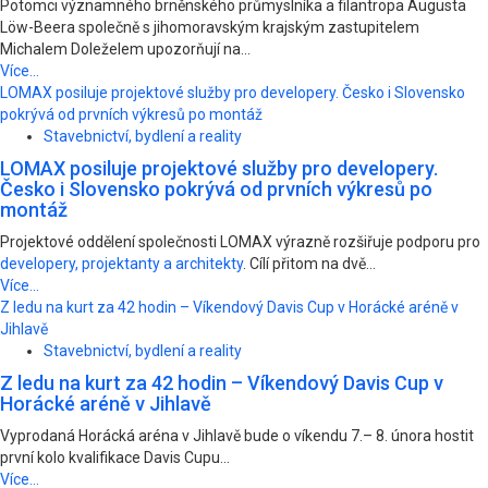
Potomci významného brněnského průmyslníka a filantropa Augusta
Löw-Beera společně s jihomoravským krajským zastupitelem
Michalem Doleželem upozorňují na...
Více...
LOMAX posiluje projektové služby pro developery. Česko i Slovensko
pokrývá od prvních výkresů po montáž
Stavebnictví, bydlení a reality
LOMAX posiluje projektové služby pro developery.
Česko i Slovensko pokrývá od prvních výkresů po
montáž
Projektové oddělení společnosti LOMAX výrazně rozšiřuje podporu pro
developery, projektanty a architekty
. Cílí přitom na dvě...
Více...
Z ledu na kurt za 42 hodin – Víkendový Davis Cup v Horácké aréně v
Jihlavě
Stavebnictví, bydlení a reality
Z ledu na kurt za 42 hodin – Víkendový Davis Cup v
Horácké aréně v Jihlavě
Vyprodaná Horácká aréna v Jihlavě bude o víkendu 7.– 8. února hostit
první kolo kvalifikace Davis Cupu...
Více...