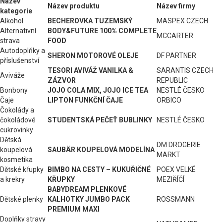
Název
Název produktu
Název firmy
kategorie
Alkohol
BECHEROVKA TUZEMSKÝ
MASPEX CZECH
Alternativní
BODY&FUTURE 100% COMPLETE
MCCARTER
strava
FOOD
Autodoplňky a
SHERON MOTOROVÉ OLEJE
DF PARTNER
příslušenství
TESORI AVIVÁŽ VANILKA &
SARANTIS CZECH
Aviváže
ZÁZVOR
REPUBLIC
Bonbony
JOJO COLA MIX, JOJO ICE TEA
NESTLÉ ČESKO
Čaje
LIPTON FUNKČNÍ ČAJE
ORBICO
Čokolády a
čokoládové
STUDENTSKÁ PEČEŤ BUBLINKY
NESTLÉ ČESKO
cukrovinky
Dětská
DM DROGERIE
koupelová
SAUBÄR KOUPELOVÁ MODELÍNA
MARKT
kosmetika
Dětské křupky
BIMBO NA CESTY – KUKUŘIČNÉ
POEX VELKÉ
a krekry
KŘUPKY
MEZIŘÍČÍ
BABYDREAM PLENKOVÉ
Dětské plenky
KALHOTKY JUMBO PACK
ROSSMANN
PREMIUM MAXI
Doplňky stravy