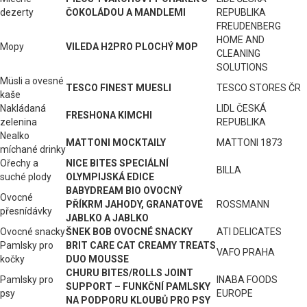
dezerty
ČOKOLÁDOU A MANDLEMI
REPUBLIKA
FREUDENBERG
HOME AND
Mopy
VILEDA H2PRO PLOCHÝ MOP
CLEANING
SOLUTIONS
Müsli a ovesné
TESCO FINEST MUESLI
TESCO STORES ČR
kaše
Nakládaná
LIDL ČESKÁ
FRESHONA KIMCHI
zelenina
REPUBLIKA
Nealko
MATTONI MOCKTAILY
MATTONI 1873
míchané drinky
Ořechy a
NICE BITES SPECIÁLNÍ
BILLA
suché plody
OLYMPIJSKÁ EDICE
BABYDREAM BIO OVOCNÝ
Ovocné
PŘÍKRM JAHODY, GRANATOVÉ
ROSSMANN
přesnídávky
JABLKO A JABLKO
Ovocné snacky
ŠNEK BOB OVOCNÉ SNACKY
ATI DELICATES
Pamlsky pro
BRIT CARE CAT CREAMY TREATS
VAFO PRAHA
kočky
DUO MOUSSE
CHURU BITES/ROLLS JOINT
Pamlsky pro
INABA FOODS
SUPPORT – FUNKČNÍ PAMLSKY
psy
EUROPE
NA PODPORU KLOUBŮ PRO PSY