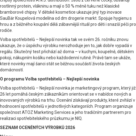
rostlinný protein, vlákninu a mají o 50 % méně tuku než klasické
bramborové chipsy. V dětské kosmetice ukazuje jiný typ inovace
SauBär Koupelová modelína od dm drogerie markt. Spojuje hygienu s
hrou a z běžného koupání dělá zábavnější rituál pro děti i snazší péči pro
rodiče.
Volba spotřebitelů – Nejlepší novinka tak ve svém 26. ročníku znovu
ukazuje, že o úspěchu výrobku nerozhoduje jen to, jak dobře vypadá v
regálu. Skutečný test přichází až doma – v kuchyni, koupelně, dětském
pokoji, nákupním košíku nebo každodenní rutině. Právě tam se ukáže,
které novinky mají šanci stát se běžnou součástí života českých
domácností.
O programu Volba spotřebitelů – Nejlepší novinka
Volba spotřebitelů – Nejlepší novinka je marketingový program, který již
26 let pomáhá českým zákazníkům orientovat se v nabídce nových a
inovovaných výrobků na trhu. Ocenění získávají produkty, které zvítězí v
hodnocení spotřebitelů v jednotlivých kategoriích. Program organizuje
společnost ATOZ Marketing Services a jeho tradičním partnerem pro
realizaci spotřebitelského průzkumu je NIQ.
SEZNAM OCENĚNÝCH VÝROBKŮ 2026