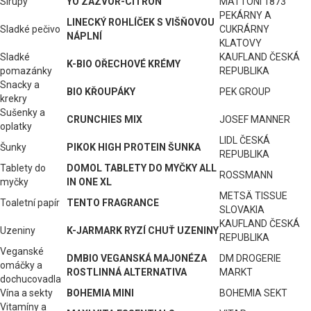
Sirupy
YO ZÁZVOR-CITRON
MATTONI 1873
PEKÁRNY A
LINECKÝ ROHLÍČEK S VIŠŇOVOU
Sladké pečivo
CUKRÁRNY
NÁPLNÍ
KLATOVY
Sladké
KAUFLAND ČESKÁ
K-BIO OŘECHOVÉ KRÉMY
pomazánky
REPUBLIKA
Snacky a
BIO KŘOUPÁKY
PEK GROUP
krekry
Sušenky a
CRUNCHIES MIX
JOSEF MANNER
oplatky
LIDL ČESKÁ
Šunky
PIKOK HIGH PROTEIN ŠUNKA
REPUBLIKA
Tablety do
DOMOL TABLETY DO MYČKY ALL
ROSSMANN
myčky
IN ONE XL
METSÄ TISSUE
Toaletní papír
TENTO FRAGRANCE
SLOVAKIA
KAUFLAND ČESKÁ
Uzeniny
K-JARMARK RYZÍ CHUŤ UZENINY
REPUBLIKA
Veganské
DMBIO VEGANSKÁ MAJONÉZA
DM DROGERIE
omáčky a
ROSTLINNÁ ALTERNATIVA
MARKT
dochucovadla
Vína a sekty
BOHEMIA MINI
BOHEMIA SEKT
Vitamíny a