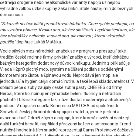
šetrnější drogerie nebo nealkoholické varianty nápojů už nejsou
výhradně volbou úzké skupiny zákazníků. Stále častěji míří do běžných
domácností.
“Zákazník nechce luštit produktovou hádanku. Chce rychle pochopit, co
mu výrobek přinese. Kvalitu ano, ale bez složitosti. Lepší složení ano, ale
bez přednášky z chemie. Inovaci ano, ale takovou, kterou skutečně
použije,”
doplňuje Lukáš Matějka.
Vedle silných mezinárodních značek se v programu prosazují také
tradiční české rodinné firmy, privátní značky a výrobci, kteří dokážou
běžným kategoriím dodat nový důvod k nákupu. Jedním z příkladů je
Vileda H2prO plochý mop, systém na čištění podlah s oddělenými
komorami pro čistou a špinavou vodu. Neprodává jen mop, ale
jednodušší a hygieničtější domácí rutinu a také lepší skladovatelnost. V
oblasti péče o zuby zaujaly české zubní pasty CHEEEES od firmy
Herbai, které kombinují enzymatické bělení, fluoridy a netradiční
příchutě. I běžná kategorie tak může dostat modernější a atraktivnější
podobu. V nápojích uspěla Bohemsca MATCHA od společnosti
Snowball, český přírodní drink spojující matchu, jemné perlení a
ovocnou chuť. Odráží zájem o nápoje, které kromě osvěžení nabízejí i
další funkční benefit, například přirozený kofein a antioxidanty. Trend
nutričně hodnotnějších snacků reprezentují Gam’s Proteinové čočkové
chipsy společnosti A.N.J. distribution. Jsou z červené čočky, obsahují