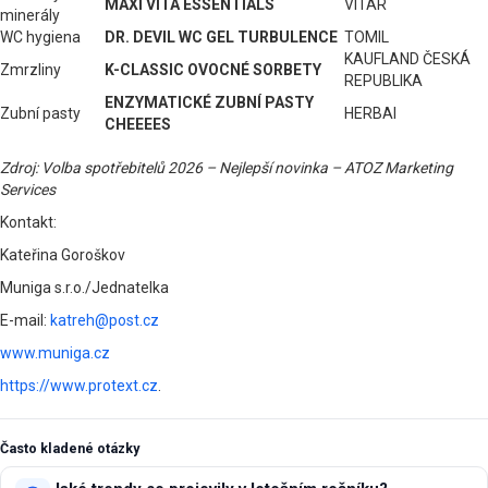
MAXI VITA ESSENTIALS
VITAR
minerály
WC hygiena
DR. DEVIL WC GEL TURBULENCE
TOMIL
KAUFLAND ČESKÁ
Zmrzliny
K-CLASSIC OVOCNÉ SORBETY
REPUBLIKA
ENZYMATICKÉ ZUBNÍ PASTY
Zubní pasty
HERBAI
CHEEEES
Zdroj: Volba spotřebitelů 2026 – Nejlepší novinka – ATOZ Marketing
Services
Kontakt:
Kateřina Goroškov
Muniga s.r.o./Jednatelka
E-mail:
katreh@post.cz
www.muniga.cz
https://www.protext.cz
.
Často kladené otázky