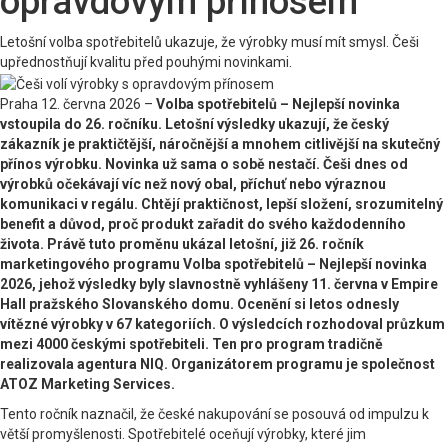
opravdovým přínosem
Letošní volba spotřebitelů ukazuje, že výrobky musí mít smysl. Češi
upřednostňují kvalitu před pouhými novinkami.
Praha 12. června 2026 –
Volba spotřebitelů – Nejlepší novinka
vstoupila do 26. ročníku. Letošní výsledky ukazují, že český
zákazník je praktičtější, náročnější a mnohem citlivější na skutečný
přínos výrobku. Novinka už sama o sobě nestačí. Češi dnes od
výrobků očekávají víc než nový obal, příchuť nebo výraznou
komunikaci v regálu. Chtějí praktičnost, lepší složení, srozumitelný
benefit a důvod, proč produkt zařadit do svého každodenního
života. Právě tuto proměnu ukázal letošní, již 26. ročník
marketingového programu Volba spotřebitelů – Nejlepší novinka
2026, jehož výsledky byly slavnostně vyhlášeny 11. června v Empire
Hall pražského Slovanského domu. Ocenění si letos odnesly
vítězné výrobky v 67 kategoriích. O výsledcích rozhodoval průzkum
mezi 4000 českými spotřebiteli. Ten pro program tradičně
realizovala agentura NIQ. Organizátorem programu je společnost
ATOZ Marketing Services.
Tento ročník naznačil, že české nakupování se posouvá od impulzu k
větší promyšlenosti. Spotřebitelé oceňují výrobky, které jim