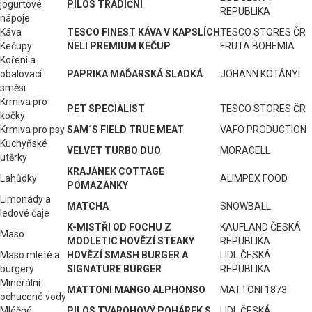
jogurtové
PILOS TRADIČNÍ
REPUBLIKA
nápoje
Káva
TESCO FINEST KÁVA V KAPSLÍCH
TESCO STORES ČR
Kečupy
NELI PREMIUM KEČUP
FRUTA BOHEMIA
Koření a
obalovací
PAPRIKA MAĎARSKÁ SLADKÁ
JOHANN KOTÁNYI
směsi
Krmiva pro
PET SPECIALIST
TESCO STORES ČR
kočky
Krmiva pro psy
SAM´S FIELD TRUE MEAT
VAFO PRODUCTION
Kuchyňské
VELVET TURBO DUO
MORACELL
utěrky
KRAJÁNEK COTTAGE
Lahůdky
ALIMPEX FOOD
POMAZÁNKY
Limonády a
MATCHA
SNOWBALL
ledové čaje
K-MISTŘI OD FOCHU Z
KAUFLAND ČESKÁ
Maso
MODLETIC HOVĚZÍ STEAKY
REPUBLIKA
Maso mleté a
HOVĚZÍ SMASH BURGER A
LIDL ČESKÁ
burgery
SIGNATURE BURGER
REPUBLIKA
Minerální
MATTONI MANGO ALPHONSO
MATTONI 1873
ochucené vody
Mléčné
PILOS TVAROHOVÝ POHÁREK S
LIDL ČESKÁ