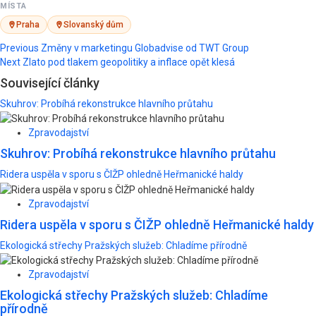
MÍSTA
Praha
Slovanský dům
Post
Previous
Změny v marketingu Globadvise od TWT Group
Next
Zlato pod tlakem geopolitiky a inflace opět klesá
navigation
Související články
Skuhrov: Probíhá rekonstrukce hlavního průtahu
Zpravodajství
Skuhrov: Probíhá rekonstrukce hlavního průtahu
Ridera uspěla v sporu s ČIŽP ohledně Heřmanické haldy
Zpravodajství
Ridera uspěla v sporu s ČIŽP ohledně Heřmanické haldy
Ekologická střechy Pražských služeb: Chladíme přírodně
Zpravodajství
Ekologická střechy Pražských služeb: Chladíme
přírodně