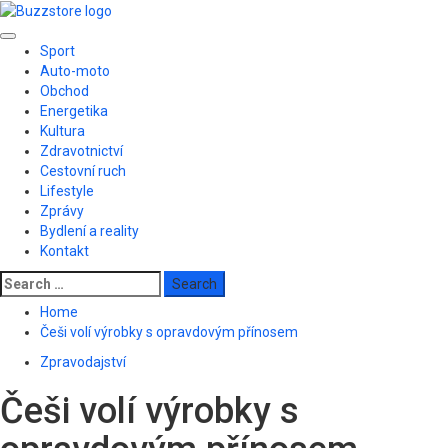
Skip
to
Primary
content
Sport
Menu
Auto-moto
Obchod
Energetika
Kultura
Zdravotnictví
Cestovní ruch
Lifestyle
Zprávy
Bydlení a reality
Kontakt
Search
for:
Home
Češi volí výrobky s opravdovým přínosem
Zpravodajství
Češi volí výrobky s