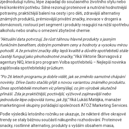
zjednodušují rutinu, lépe zapadají do současného životního stylu nebo
řeší konkrétní potřebu. Silně rezonují proteinové a nutričně hodnotnější
potraviny, praktičtější balení na cesty i pro děti, zdravější alternativy
známých produktů, prémiovější privátní značky, inovace v drogerii a
domácnosti, rostoucí pet segment i produkty reagující na nižší spotřebu
alkoholu nebo snahu o omezení zbytečné chemie.
“Aktuální data potvrzují, že růst táhnou hlavně produkty s jasným
funkčním benefitem, dobrým poměrem ceny a hodnoty a vysokou mírou
pohodlí. A že privátní značky díky lepší kvalitě a důvěře spotřebitelů stále
častěji fungují jako plnohodnotné značky,”
říká Viktorie Škorvagová z
agentury NIQ, která pro program Volba spotřebitelů – Nejlepší novinka
zajišťovala spotřebitelský průzkum.
“Po 26 letech programu je dobře vidět, jak se změnilo samotné chápání
novinky. Dříve často stačilo přijít s novou variantou známého produktu.
Dnes spotřebitelé mnohem víc přemýšlejí, co jim výrobek skutečně
přináší. Zda je praktičtější, poctivější, výživově zajímavější nebo
jednoduše lépe odpovídá tomu, jak žijí,”
říká Lukáš Matějka, manažer
marketingové skupiny pořádající společnosti ATOZ Marketing Services.
Podle výsledků letošního ročníku se ukazuje, že některé dříve okrajové
trendy se staly běžnou součástí nákupního rozhodování. Proteinové
snacky, rostlinné alternativy, produkty s vyšším obsahem masa,