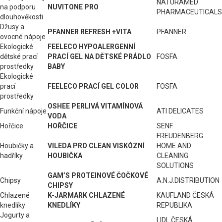
NATURAMED
na podporu
NUVITONE PRO
PHARMACEUTICALS
dlouhověkosti
Džusy a
PFANNER REFRESH +VITA
PFANNER
ovocné nápoje
Ekologické
FEELECO HYPOALERGENNÍ
dětské prací
PRACÍ GEL NA DĚTSKÉ PRÁDLO
FOSFA
prostředky
BABY
Ekologické
prací
FEELECO PRACÍ GEL COLOR
FOSFA
prostředky
OSHEE PERLIVÁ VITAMÍNOVÁ
Funkční nápoje
ATI DELICATES
VODA
Hořčice
HOŘČICE
SENF
FREUDENBERG
Houbičky a
VILEDA PRO CLEAN VISKÓZNÍ
HOME AND
hadříky
HOUBIČKA
CLEANING
SOLUTIONS
GAM’S PROTEINOVÉ ČOČKOVÉ
Chipsy
A.N.J.DISTRIBUTION
CHIPSY
Chlazené
K-JARMARK CHLAZENÉ
KAUFLAND ČESKÁ
knedlíky
KNEDLÍKY
REPUBLIKA
Jogurty a
LIDL ČESKÁ