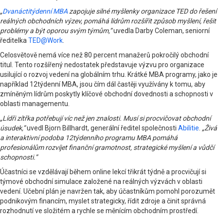
„
Dvanáctitýdenní MBA
zapojuje silné myšlenky organizace TED do řešení
reálných obchodních výzev, pomáhá lídrům rozšířit způsob myšlení, řešit
problémy a být oporou svým týmům,”
uvedla Darby Coleman, seniorní
ředitelka
TED@Work
.
Celosvětově nemá více než 80 percent manažerů pokročilý obchodní
titul. Tento rozšířený nedostatek představuje výzvu pro organizace
usilující o rozvoj vedení na globálním trhu. Krátké MBA programy, jako je
například 12týdenní MBA, jsou čím dál častěji využívány k tomu, aby
zmíněným lídrům poskytly klíčové obchodní dovednosti a schopnosti v
oblasti managementu.
„Lídři zítřka potřebují víc než jen znalosti. Musí si procvičovat obchodní
úsudek,”
uvedl Bjorn Billhardt, generální ředitel společnosti
Abilitie
.
„Živá
a interaktivní podoba 12týdenního programu MBA pomáhá
profesionálům rozvíjet finanční gramotnost, strategické myšlení a vůdčí
schopnosti.”
Účastníci se vzdělávají během online lekcí třikrát týdně a procvičují si
týmové obchodní simulace založené na reálných výzvách v oblasti
vedení. Učební plán je navržen tak, aby účastníkům pomohl porozumět
podnikovým financím, myslet strategicky, řídit zdroje a činit správná
rozhodnutí ve složitém a rychle se měnícím obchodním prostředí.