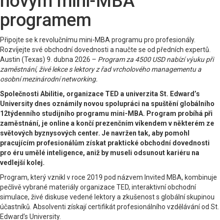
novým mini-MBA
programem
Připojte se k revolučnímu mini-MBA programu pro profesionály.
Rozvíjejte své obchodní dovednosti a naučte se od předních expertů.
Austin (Texas) 9. dubna 2026 –
Program za 4500 USD nabízí výuku při
zaměstnání, živé lekce s lektory z řad vrcholového managementu a
osobní mezinárodní networking.
Společnosti Abilitie, organizace TED a univerzita St. Edward’s
University dnes oznámily novou spolupráci na spuštění globálního
12týdenního studijního programu mini-MBA. Program probíhá při
zaměstnání, je online a končí prezenčním víkendem v některém ze
světových byznysových center. Je navržen tak, aby pomohl
pracujícím profesionálům získat praktické obchodní dovednosti
pro éru umělé inteligence, aniž by museli odsunout kariéru na
vedlejší kolej.
Program, který vznikl v roce 2019 pod názvem Invited MBA, kombinuje
pečlivě vybrané materiály organizace TED, interaktivní obchodní
simulace, živé diskuse vedené lektory a zkušenost s globální skupinou
účastníků. Absolventi získají certifikát profesionálního vzdělávání od St.
Edward’s University.