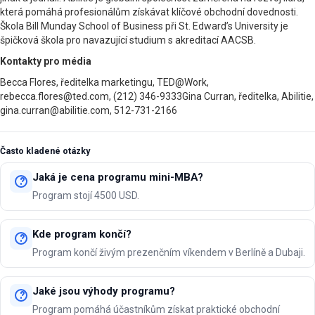
která pomáhá profesionálům získávat klíčové obchodní dovednosti.
Škola Bill Munday School of Business při St. Edward’s University je
špičková škola pro navazující studium s akreditací AACSB.
Kontakty pro média
Becca Flores, ředitelka marketingu, TED@Work,
rebecca.flores@ted.com, (212) 346-9333Gina Curran, ředitelka, Abilitie,
gina.curran@abilitie.com, 512-731-2166
Často kladené otázky
Jaká je cena programu mini-MBA?
Program stojí 4500 USD.
Kde program končí?
Program končí živým prezenčním víkendem v Berlíně a Dubaji.
Jaké jsou výhody programu?
Program pomáhá účastníkům získat praktické obchodní