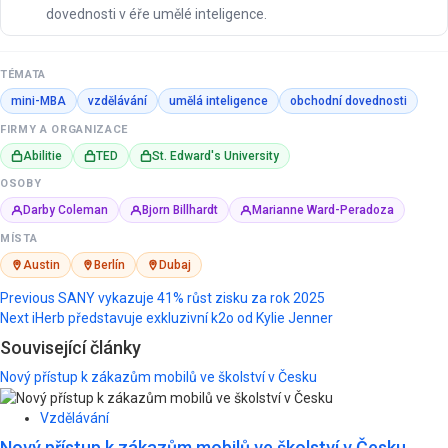
dovednosti v éře umělé inteligence.
TÉMATA
mini-MBA
vzdělávání
umělá inteligence
obchodní dovednosti
FIRMY A ORGANIZACE
Abilitie
TED
St. Edward's University
OSOBY
Darby Coleman
Bjorn Billhardt
Marianne Ward-Peradoza
MÍSTA
Austin
Berlín
Dubaj
Post
Previous
SANY vykazuje 41% růst zisku za rok 2025
Next
iHerb představuje exkluzivní k2o od Kylie Jenner
navigation
Související články
Nový přístup k zákazům mobilů ve školství v Česku
Vzdělávání
Nový přístup k zákazům mobilů ve školství v Česku