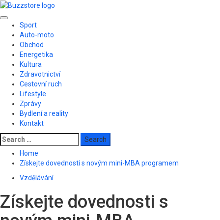
Skip
to
Primary
content
Sport
Menu
Auto-moto
Obchod
Energetika
Kultura
Zdravotnictví
Cestovní ruch
Lifestyle
Zprávy
Bydlení a reality
Kontakt
Search
for:
Home
Získejte dovednosti s novým mini-MBA programem
Vzdělávání
Získejte dovednosti s