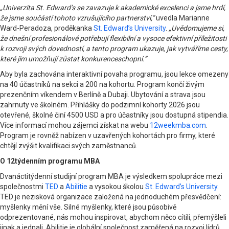
„Univerzita St. Edward’s se zavazuje k akademické excelenci a jsme hrdí,
že jsme součástí tohoto vzrušujícího partnerství,”
uvedla Marianne
Ward-Peradoza, proděkanka
St. Edward’s University
.
„Uvědomujeme si,
že dnešní profesionálové potřebují flexibilní a vysoce efektivní příležitosti
k rozvoji svých dovedností, a tento program ukazuje, jak vytváříme cesty,
které jim umožňují zůstat konkurenceschopní.”
Aby byla zachována interaktivní povaha programu, jsou lekce omezeny
na 40 účastníků na sekci a 200 na kohortu. Program končí živým
prezenčním víkendem v Berlíně a Dubaji. Ubytování a strava jsou
zahrnuty ve školném. Přihlášky do podzimní kohorty 2026 jsou
otevřené, školné činí 4500 USD a pro účastníky jsou dostupná stipendia.
Více informací mohou zájemci získat na webu
12weekmba.com
.
Program je rovněž nabízen v uzavřených kohortách pro firmy, které
chtějí zvýšit kvalifikaci svých zaměstnanců.
O 12týdenním programu MBA
Dvanáctitýdenní studijní program MBA je výsledkem spolupráce mezi
společnostmi
TED
a
Abilitie
a vysokou školou
St. Edward’s University
.
TED je nezisková organizace založená na jednoduchém přesvědčení:
myšlenky mění vše. Silné myšlenky, které jsou působivě
odprezentované, nás mohou inspirovat, abychom něco cítili, přemýšleli
jinak a jednali. Abilitie je globální společnost zaměřená na rozvoj lídrů,