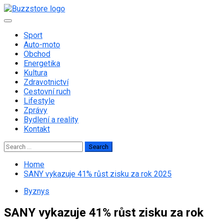
Skip
to
Primary
content
Menu
Sport
Auto-moto
Obchod
Energetika
Kultura
Zdravotnictví
Cestovní ruch
Lifestyle
Zprávy
Bydlení a reality
Kontakt
Search
for:
Home
SANY vykazuje 41% růst zisku za rok 2025
Byznys
SANY vykazuje 41% růst zisku za rok