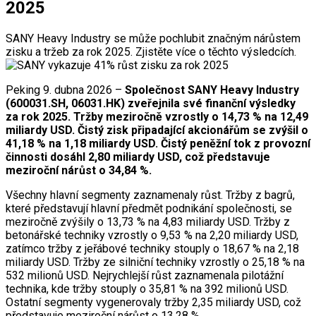
2025
SANY Heavy Industry se může pochlubit značným nárůstem
zisku a tržeb za rok 2025. Zjistěte více o těchto výsledcích.
Peking 9. dubna 2026 –
Společnost SANY Heavy Industry
(600031.SH, 06031.HK) zveřejnila své finanční výsledky
za rok 2025. Tržby meziročně vzrostly o 14,73 % na 12,49
miliardy USD. Čistý zisk připadající akcionářům se zvýšil o
41,18 % na 1,18 miliardy USD. Čistý peněžní tok z provozní
činnosti dosáhl 2,80 miliardy USD, což představuje
meziroční nárůst o 34,84 %.
Všechny hlavní segmenty zaznamenaly růst. Tržby z bagrů,
které představují hlavní předmět podnikání společnosti, se
meziročně zvýšily o 13,73 % na 4,83 miliardy USD. Tržby z
betonářské techniky vzrostly o 9,53 % na 2,20 miliardy USD,
zatímco tržby z jeřábové techniky stouply o 18,67 % na 2,18
miliardy USD. Tržby ze silniční techniky vzrostly o 25,18 % na
532 milionů USD. Nejrychlejší růst zaznamenala pilotážní
technika, kde tržby stouply o 35,81 % na 392 milionů USD.
Ostatní segmenty vygenerovaly tržby 2,35 miliardy USD, což
představuje meziroční nárůst o 13,28 %.