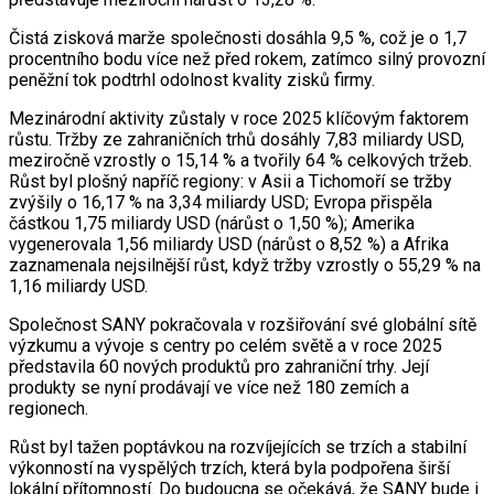
Čistá zisková marže společnosti dosáhla 9,5 %, což je o 1,7
procentního bodu více než před rokem, zatímco silný provozní
peněžní tok podtrhl odolnost kvality zisků firmy.
Mezinárodní aktivity zůstaly v roce 2025 klíčovým faktorem
růstu. Tržby ze zahraničních trhů dosáhly 7,83 miliardy USD,
meziročně vzrostly o 15,14 % a tvořily 64 % celkových tržeb.
Růst byl plošný napříč regiony: v Asii a Tichomoří se tržby
zvýšily o 16,17 % na 3,34 miliardy USD; Evropa přispěla
částkou 1,75 miliardy USD (nárůst o 1,50 %); Amerika
vygenerovala 1,56 miliardy USD (nárůst o 8,52 %) a Afrika
zaznamenala nejsilnější růst, když tržby vzrostly o 55,29 % na
1,16 miliardy USD.
Společnost SANY pokračovala v rozšiřování své globální sítě
výzkumu a vývoje s centry po celém světě a v roce 2025
představila 60 nových produktů pro zahraniční trhy. Její
produkty se nyní prodávají ve více než 180 zemích a
regionech.
Růst byl tažen poptávkou na rozvíjejících se trzích a stabilní
výkonností na vyspělých trzích, která byla podpořena širší
lokální přítomností. Do budoucna se očekává, že SANY bude i