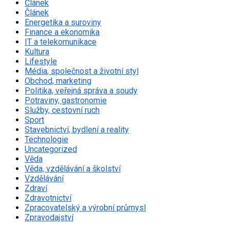
Článek
Článek
Energetika a suroviny
Finance a ekonomika
IT a telekomunikace
Kultura
Lifestyle
Média, společnost a životní styl
Obchod, marketing
Politika, veřejná správa a soudy
Potraviny, gastronomie
Služby, cestovní ruch
Sport
Stavebnictví, bydlení a reality
Technologie
Uncategorized
Věda
Věda, vzdělávání a školství
Vzdělávání
Zdraví
Zdravotnictví
Zpracovatelský a výrobní průmysl
Zpravodajství