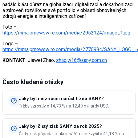
nadále klást důraz na globalizaci, digitalizaci a dekarbonizaci
a zároveň rozšiřovat své portfolio v oblasti obnovitelných
zdrojů energie a inteligentních zařízení.
Foto –
https://mma.prnewswire.com/media/2952124/image_1.jpg
Logo –
https://mma.prnewswire.com/media/2770994/SANY_LOGO_Lo
KONTAKT
: Jiawei Zhao,
zhaojw16@sany.com.cn
Často kladené otázky
Jaký byl meziroční nárůst tržeb SANY?
Tržby vzrostly o 14,73 % na 12,49 miliardy USD.
Jaký byl čistý zisk SANY za rok 2025?
Čistý zisk připadající akcionářům se zvýšil o 41,18 % na