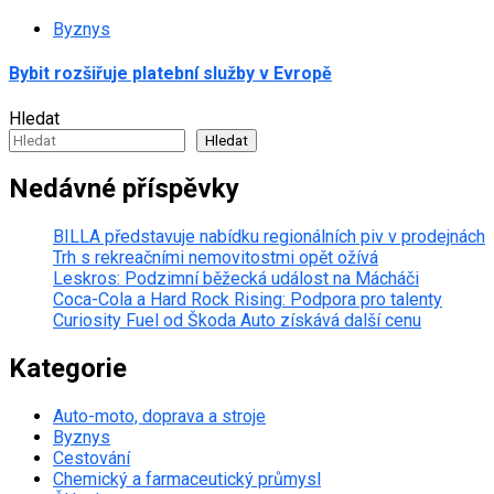
Byznys
Bybit rozšiřuje platební služby v Evropě
Hledat
Hledat
Nedávné příspěvky
BILLA představuje nabídku regionálních piv v prodejnách
Trh s rekreačními nemovitostmi opět ožívá
Leskros: Podzimní běžecká událost na Mácháči
Coca-Cola a Hard Rock Rising: Podpora pro talenty
Curiosity Fuel od Škoda Auto získává další cenu
Kategorie
Auto-moto, doprava a stroje
Byznys
Cestování
Chemický a farmaceutický průmysl