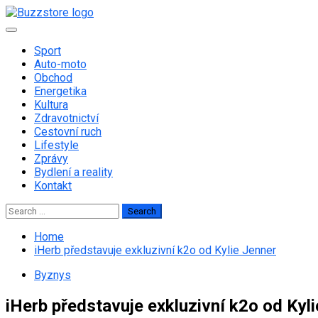
Skip
to
Primary
content
Menu
Sport
Auto-moto
Obchod
Energetika
Kultura
Zdravotnictví
Cestovní ruch
Lifestyle
Zprávy
Bydlení a reality
Kontakt
Search
for:
Home
iHerb představuje exkluzivní k2o od Kylie Jenner
Byznys
iHerb představuje exkluzivní k2o od Kyl