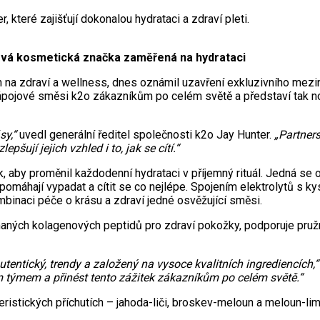
které zajišťují dokonalou hydrataci a zdraví pleti.
nová kosmetická značka zaměřená na hydrataci
 na zdraví a wellness, dnes oznámil uzavření exkluzivního mezin
pojové směsi k2o zákazníkům po celém světě a představí tak nový
sy,“
uvedl generální ředitel společnosti k2o Jay Hunter.
„Partners
epšují jejich vzhled i to, jak se cítí.“
, aby proměnil každodenní hydrataci v příjemný rituál. Jedná se 
omáhají vypadat a cítit se co nejlépe. Spojením elektrolytů s k
inaci péče o krásu a zdraví jedné osvěžující směsi.
aných kolagenových peptidů pro zdraví pokožky, podporuje pružn
utentický, trendy a založený na vysoce kvalitních ingrediencích,“
 týmem a přinést tento zážitek zákazníkům po celém světě.“
ristických příchutích – jahoda-liči, broskev-meloun a meloun-lim