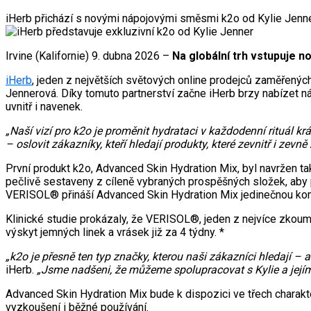
iHerb přichází s novými nápojovými směsmi k2o od Kylie Jenner, 
Irvine (Kalifornie) 9. dubna 2026 –
Na globální trh vstupuje 
iHerb
, jeden z největších světových online prodejců zaměřených
Jennerová. Díky tomuto partnerství začne iHerb brzy nabízet ná
uvnitř i navenek.
„Naší vizí pro k2o je proměnit hydrataci v každodenní rituál krá
– oslovit zákazníky, kteří hledají produkty, které zevnitř i zevně zl
První produkt k2o, Advanced Skin Hydration Mix, byl navržen tak
pečlivě sestaveny z cíleně vybraných prospěšných složek, aby p
VERISOL® přináší Advanced Skin Hydration Mix jedinečnou komb
Klinické studie prokázaly, že VERISOL®, jeden z nejvíce zkoum
výskyt jemných linek a vrásek již za 4 týdny. *
„k2o je přesně ten typ značky, kterou naši zákazníci hledají – a
iHerb.
„Jsme nadšeni, že můžeme spolupracovat s Kylie a jejím
Advanced Skin Hydration Mix bude k dispozici ve třech charakte
vyzkoušení i běžné používání.