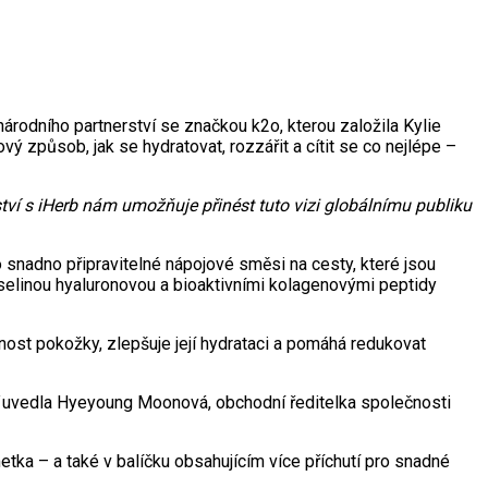
árodního partnerství se značkou k2o, kterou založila Kylie
 způsob, jak se hydratovat, rozzářit a cítit se co nejlépe –
tví s iHerb nám umožňuje přinést tuto vizi globálnímu publiku
o snadno připravitelné nápojové směsi na cesty, které jsou
yselinou hyaluronovou a bioaktivními kolagenovými peptidy
ost pokožky, zlepšuje její hydrataci a pomáhá redukovat
uvedla Hyeyoung Moonová, obchodní ředitelka společnosti
etka – a také v balíčku obsahujícím více příchutí pro snadné