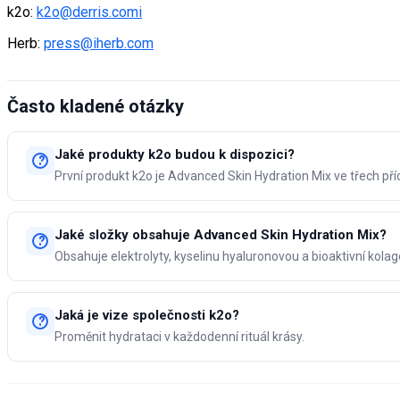
k2o:
k2o@derris.comi
Herb:
press@iherb.com
Často kladené otázky
Jaké produkty k2o budou k dispozici?
První produkt k2o je Advanced Skin Hydration Mix ve třech pří
Jaké složky obsahuje Advanced Skin Hydration Mix?
Obsahuje elektrolyty, kyselinu hyaluronovou a bioaktivní kol
Jaká je vize společnosti k2o?
Proměnit hydrataci v každodenní rituál krásy.