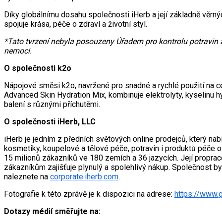
Díky globálnímu dosahu společnosti iHerb a její základně věrn
spojuje krása, péče o zdraví a životní styl.
*Tato tvrzení nebyla posouzeny Úřadem pro kontrolu potravin a 
nemoci.
O společnosti k2o
Nápojové směsi k2o, navržené pro snadné a rychlé použití na ces
Advanced Skin Hydration Mix, kombinuje elektrolyty, kyselinu hy
balení s různými příchutěmi.
O společnosti iHerb, LLC
iHerb je jedním z předních světových online prodejců, který nab
kosmetiky, koupelové a tělové péče, potravin i produktů péče
15 milionů zákazníků ve 180 zemích a 36 jazycích. Její propraco
zákazníkům zajišťuje plynulý a spolehlivý nákup. Společnost byla
naleznete na
corporate.iherb.com
.
Fotografie k této zprávě je k dispozici na adrese:
https://www
Dotazy médií směřujte na: