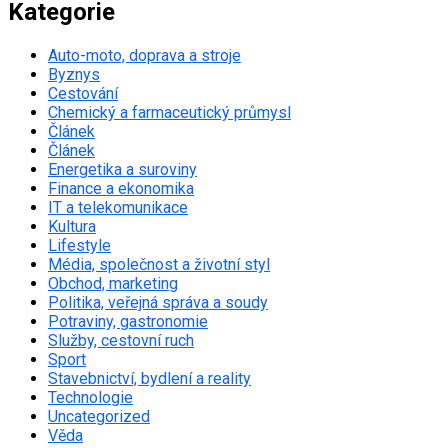
Kategorie
Auto-moto, doprava a stroje
Byznys
Cestování
Chemický a farmaceutický průmysl
Článek
Článek
Energetika a suroviny
Finance a ekonomika
IT a telekomunikace
Kultura
Lifestyle
Média, společnost a životní styl
Obchod, marketing
Politika, veřejná správa a soudy
Potraviny, gastronomie
Služby, cestovní ruch
Sport
Stavebnictví, bydlení a reality
Technologie
Uncategorized
Věda