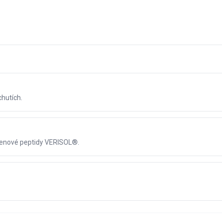
chutích.
agenové peptidy VERISOL®.