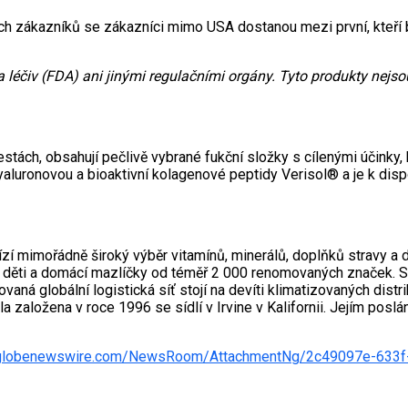
ých zákazníků se zákazníci mimo USA dostanou mezi první, kteří 
léčiv (FDA) ani jinými regulačními orgány. Tyto produkty nejsou 
tách, obsahují pečlivě vybrané fukční složky s cílenými účinky, kt
aluronovou a bioaktivní kolagenové peptidy Verisol® a je k dispoz
ízí mimořádně široký výběr vitamínů, minerálů, doplňků stravy a d
 o děti a domácí mazlíčky od téměř 2 000 renomovaných značek.
vaná globální logistická síť stojí na devíti klimatizovaných distr
 založena v roce 1996 se sídlí v Irvine v Kalifornii. Jejím poslán
.globenewswire.com/NewsRoom/AttachmentNg/2c49097e-633