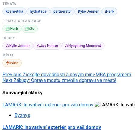
TÉMATA
kosmetika
hydratace
partnerství
Kylie Jenner
iHerb
FIRMY A ORGANIZACE
iHerb
k2o
OSOBY
Kylie Jenner
Jay Hunter
Hyeyoung Moonová
MÍSTA
Irvine
Post
Previous
Získejte dovednosti s novým mini-MBA programem
Next
Zákupy: Oprava mostu změnila dopravu ve městě
navigation
Související články
LAMARK: Inovativní exteriér pro váš domov
Byznys
LAMARK: Inovativní exteriér pro váš domov