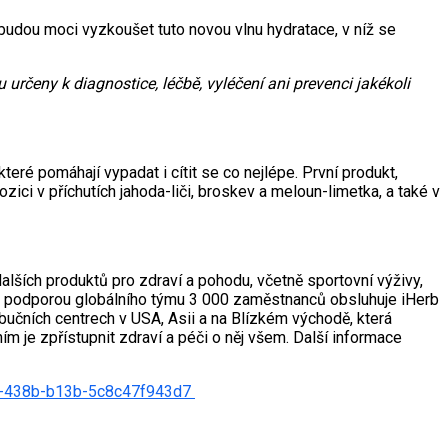
budou moci vyzkoušet tuto novou vlnu hydratace, v níž se
určeny k diagnostice, léčbě, vyléčení ani prevenci jakékoli
eré pomáhají vypadat i cítit se co nejlépe. První produkt,
ici v příchutích jahoda-liči, broskev a meloun-limetka, a také v
alších produktů pro zdraví a pohodu, včetně sportovní výživy,
 S podporou globálního týmu 3 000 zaměstnanců obsluhuje iHerb
ibučních centrech v USA, Asii a na Blízkém východě, která
ím je zpřístupnit zdraví a péči o něj všem. Další informace
f-438b-b13b-5c8c47f943d7