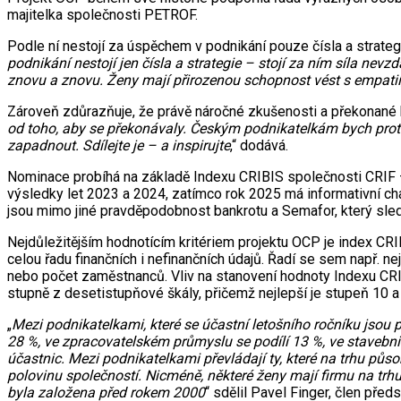
majitelka společnosti PETROF.
Podle ní nestojí za úspěchem v podnikání pouze čísla a strat
podnikání nestojí jen čísla a strategie – stojí za ním síla nevz
znovu a znovu. Ženy mají přirozenou schopnost vést s empatií, 
Zároveň zdůrazňuje, že právě náročné zkušenosti a překonané k
od toho, aby se překonávaly. Českým podnikatelkám bych proto 
zapadnout. Sdílejte je – a inspirujte
,“ dodává.
Nominace probíhá na základě Indexu CRIBIS společnosti CRIF – 
výsledky let 2023 a 2024, zatímco rok 2025 má informativní cha
jsou mimo jiné pravděpodobnost bankrotu a Semafor, který sledu
Nejdůležitějším hodnotícím kritériem projektu OCP je index CRI
celou řadu finančních i nefinančních údajů. Řadí se sem např. neje
nebo počet zaměstnanců. Vliv na stanovení hodnoty Indexu CRIB
stupně z desetistupňové škály, přičemž nejlepší je stupeň 10 a 
„
Mezi podnikatelkami, které se účastní letošního ročníku jsou 
28 %, ve zpracovatelském průmyslu se podílí 13 %, ve stavebni
účastnic. Mezi podnikatelkami převládají ty, které na trhu půso
polovinu společností. Nicméně, některé ženy mají firmu na trhu 
byla založena před rokem 2000
“ sdělil Pavel Finger, člen pře