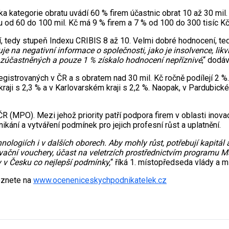
 kategorie obratu uvádí 60 % firem účastnic obrat 10 až 30 mil. 
 od 60 do 100 mil. Kč má 9 % firem a 7 % od 100 do 300 tisíc Kč
 tedy stupeň Indexu CRIBIS 8 až 10. Velmi dobré hodnocení, tedy
je na negativní informace o společnosti, jako je insolvence, l
 % zúčastněných a pouze 1 % získalo hodnocení nepříznivé
,“ dodá
registrovaných v ČR a s obratem nad 30 mil. Kč ročně podílejí 2 %
aji s 2,3 % a v Karlovarském kraji s 2,2 %. Naopak, v Pardubickém
ČR (MPO). Mezi jehož priority patří podpora firem v oblasti inova
ání a vytváření podmínek pro jejich profesní růst a uplatnění.
logiích i v dalších oborech. Aby mohly růst, potřebují kapitál a 
ční vouchery, účast na veletrzích prostřednictvím programu M
 v Česku co nejlepší podmínky,
“ říká 1. místopředseda vlády a m
leznete na
www.oceneniceskychpodnikatelek.cz