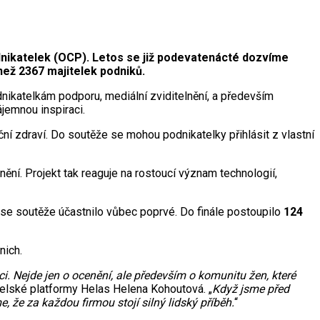
nikatelek (OCP). Letos se již podevatenácté dozvíme
než 2367 majitelek podniků.
ikatelkám podporu, mediální zviditelnění, a především
ájemnou inspiraci.
í zdraví. Do soutěže se mohou podnikatelky přihlásit z vlastní
ění. Projekt tak reaguje na rostoucí význam technologií,
se soutěže účastnilo vůbec poprvé. Do finále postoupilo
124
nich.
áci. Nejde jen o ocenění, ale především o komunitu žen, které
telské platformy Helas Helena Kohoutová. „
Když jsme před
e, že za každou firmou stojí silný lidský příběh.
“