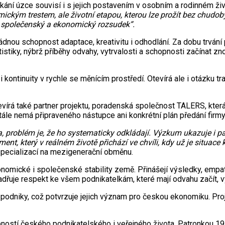
ní úzce souvisí i s jejich postavením v osobním a rodinném živo
kým trestem, ale životní etapou, kterou lze prožít bez chudoby,
, společenský a ekonomický rozsudek“.
dnou schopnost adaptace, kreativitu i odhodlání. Za dobu trvání
atistiky, nýbrž příběhy odvahy, vytrvalosti a schopnosti začínat z
kontinuity v rychle se měnícím prostředí. Otevírá ale i otázku t
írá také partner projektu, poradenská společnost TALERS, kter
stále nemá připraveného nástupce ani konkrétní plán předání firmy
a, problém je, že ho systematicky odkládají. Výzkum ukazuje i pa
 který v reálném životě přichází ve chvíli, kdy už je situace kri
 specializací na mezigenerační obměnu.
ické i společenské stability země. Přinášejí výsledky, empatii
dřuje respekt ke všem podnikatelkám, které mají odvahu začít, vy
 podniky, což potvrzuje jejich význam pro českou ekonomiku. Pr
ností českého podnikatelského i veřejného života. Patronkou 19