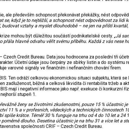
egie, ale především schopnost překonávat překážky, nést odpověd
dat se, když je to nejtěžší, a schopnost nést odpovědnost za lidi 
budovat vztahy a myslet dlouhodobě – ne jen na příští kvartál, a
rize mohou být důležitou součástí podnikatelské cesty. „
Já sam
přála hlavně odvahu věřit svému příběhu. Každá z vás nese hodn
Czech Credit Bureau. Data jsou hodnocena za poslední tři účetní
rakter. Účetní údaje jsou čerpány ze sbírky listin a do systému 
je varovné signály ve finančním i nefinančním chování firem.
BIS. Ten odráží celkovou ekonomickou situaci subjektu, která se
n zadluženost, běžná a celková likvidita či rentabilita tržeb a aktiv
IS mají i negativní informace jako např. exekuce či konkurzní ř
nejhorší stupeň 1.
převážně ženy se životními zkušenostmi, pouze 15 % účastnic je 
ctví 11 % a v profesních, vědeckých a technických činnostech 10
bí spíše krátce. Téměř 30 % funguje na trhu od 4 do 10 let a 24 
poměrně dlouho. Desetina účastnic je na trhu 31 a více let a ste
dstavenstva společnosti CRIF – Czech Credit Bureau.