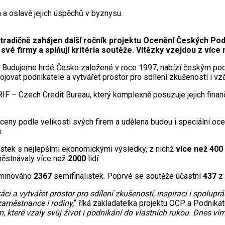
 a oslavě jejich úspěchů v byznysu.
radičně zahájen další ročník projektu Ocenění Českých Pod
vé firmy a splňují kritéria soutěže. Vítězky vzejdou z více 
 Budujeme hrdé Česko založené v roce 1997, nabízí českým podn
jovat podnikatele a vytvářet prostor pro sdílení zkušeností i vz
F – Czech Credit Bureau, který komplexně posuzuje jejich finančn
eny podle velikosti svých firem a udělena budou i speciální ocen
.
istek s nejlepšími ekonomickými výsledky, z nichž
více než 400
městnávaly více než
2000
lidí.
ominováno
2367
semifinalistek. Poprvé se soutěže účastní
437
z 
ci a vytvářet prostor pro sdílení zkušeností, inspiraci i spolupr
zaměstnance i rodiny,
“ říká zakladatelka projektu OCP a Podnika
m, které vzaly svůj život i podnikání do vlastních rukou. Dnes vím