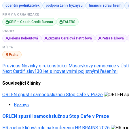
ocenění podnikatelek
podpora žen v byznysu
finanční zdraví firem
FIRMY A ORGANIZACE
CRIF – Czech Credit Bureau
TALERS
OSOBY
Helena Kohoutová
Zuzana Ceralová Petrofová
Petra Hájková
MÍSTA
Praha
Post
Previous
Novinky o rekonstrukci Masarykovy nemocnice v Ústí
Next
Cardif slaví 30 let s inovativními pojistnými řešeními
navigation
Související články
ORLEN spustil samoobslužnou Stop Cafe v Praze
Byznys
ORLEN spustil samoobslužnou Stop Cafe v Praze
HR a jeho klíčová role na konferenci HR BRAINS 2026