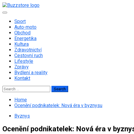
Skip
to
Primary
content
Menu
Sport
Auto-moto
Obchod
Energetika
Kultura
Zdravotnictví
Cestovní ruch
Lifestyle
Zprávy
Bydlení a reality
Kontakt
Search
for:
Home
Ocenění podnikatelek: Nová éra v byznysu
Byznys
Ocenění podnikatelek: Nová éra v byzny