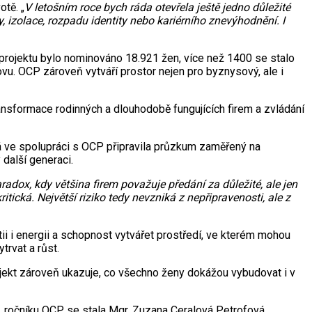
tě. „
V letošním roce bych ráda otevřela ještě jedno důležité
 izolace, rozpadu identity nebo kariérního znevýhodnění. I
 projektu bylo nominováno 18.921 žen, více než 1400 se stalo
novu. OCP zároveň vytváří prostor nejen pro byznysový, ale i
ransformace rodinných a dlouhodobě fungujících firem a zvládání
á ve spolupráci s OCP připravila průzkum zaměřený na
 další generaci.
radox, kdy většina firem považuje předání za důležité, ale jen
tická. Největší riziko tedy nevzniká z nepřipravenosti, ale z
 i energii a schopnost vytvářet prostředí, ve kterém mohou
trvat a růst.
ojekt zároveň ukazuje, co všechno ženy dokážou vybudovat i v
. ročníku OCP se stala Mgr. Zuzana Ceralová Petrofová,