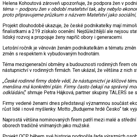
Helena Kohoutová zároveň upozorňuje, že podpora žen v podniká
téma – podporu žen v období mateřství tak, aby nebylo ekonomic
proto připravujeme průzkum s názvem Mateřství jako sociální
Projekt dlouhodobě ukazuje, že české podnikatelky mají mimořá
finalistkami a 219 získalo ocenění. Nejdůležitější ale nejsou st
lidský rozvoj a propojuje ženy napříč obory i generacemi.
Letošní ročník je věnován ženám podnikatelkám a tématu změn i 
změn s respektem k vybudovaným hodnotám.
Téma mezigenerační obměny a budoucnosti rodinných firem otev
nástupnictví v rodinných firmách. Ten ukázal, že většina z nich 
„
České rodinné firmy dobře vědí, že nástupnictví je klíčové tém
menšina má konkrétní plán. Firmy často čekají na správný moment,
odkládání
,“ shrnuje Petra Hájková, partner skupiny TALERS se
Firmy vedené ženami dnes představují významnou součást ekonom
růst lidé i nové myšlenky. Motto „Budujeme hrdé Česko“ tak vyja
Naprostá většina nominovaných firem patří mezi malé a střední
oborech tradičně vnímaných jako mužské.
Projekt OCP během své historie podpořila řada výrazných osob