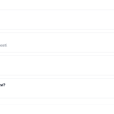
ostí.
ví?