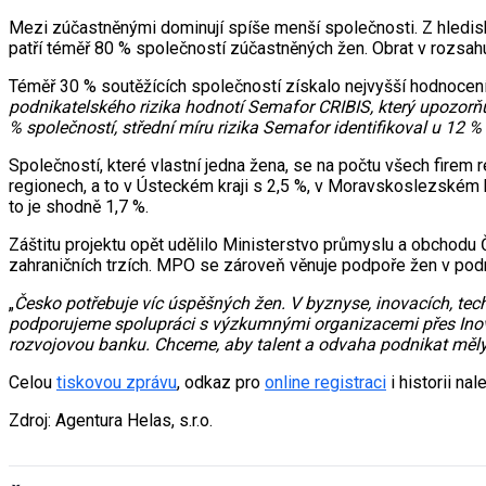
Mezi zúčastněnými dominují spíše menší společnosti. Z hlediska
patří téměř 80 % společností zúčastněných žen. Obrat v rozsahu
Téměř 30 % soutěžících společností získalo nejvyšší hodnocení,
podnikatelského rizika hodnotí Semafor CRIBIS, který upozorňu
% společností, střední míru rizika Semafor identifikoval u 12
Společností, které vlastní jedna žena, se na počtu všech firem 
regionech, a to v Ústeckém kraji s 2,5 %, v Moravskoslezském kr
to je shodně 1,7 %.
Záštitu projektu opět udělilo Ministerstvo průmyslu a obchodu 
zahraničních trzích. MPO se zároveň věnuje podpoře žen v podnik
„
Česko potřebuje víc úspěšných žen. V byznyse, inovacích, techno
podporujeme spolupráci s výzkumnými organizacemi přes Inova
rozvojovou banku. Chceme, aby talent a odvaha podnikat měly
Celou
tiskovou zprávu
, odkaz pro
online registraci
i historii na
Zdroj: Agentura Helas, s.r.o.