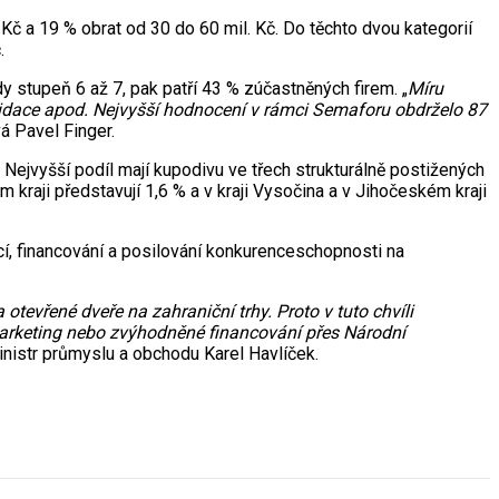
Kč a 19 % obrat od 30 do 60 mil. Kč. Do těchto dvou kategorií
.
 stupeň 6 až 7, pak patří 43 % zúčastněných firem. „
Míru
ikvidace apod. Nejvyšší hodnocení v rámci Semaforu obdrželo 87
vá Pavel Finger.
. Nejvyšší podíl mají kupodivu ve třech strukturálně postižených
 kraji představují 1,6 % a v kraji Vysočina a v Jihočeském kraji
cí, financování a posilování konkurenceschopnosti na
otevřené dveře na zahraniční trhy. Proto v tuto chvíli
arketing nebo zvýhodněné financování přes Národní
inistr průmyslu a obchodu Karel Havlíček.