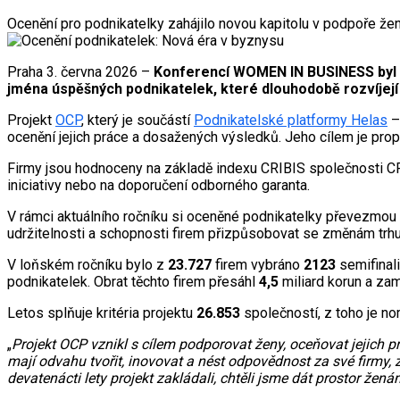
Ocenění pro podnikatelky zahájilo novou kapitolu v podpoře žen
Praha 3. června 2026 –
Konferencí WOMEN IN BUSINESS byl t
jména úspěšných podnikatelek, které dlouhodobě rozvíjejí s
Projekt
OCP
, který je součástí
Podnikatelské platformy Helas
–
ocenění jejich práce a dosažených výsledků. Jeho cílem je propo
Firmy jsou hodnoceny na základě indexu CRIBIS společnosti CRI
iniciativy nebo na doporučení odborného garanta.
V rámci aktuálního ročníku si oceněné podnikatelky převezmou c
udržitelnosti a schopnosti firem přizpůsobovat se změnám trhu
V loňském ročníku bylo z
23.727
firem vybráno
2123
semifinal
podnikatelek. Obrat těchto firem přesáhl
4,5
miliard korun a za
Letos splňuje kritéria projektu
26.853
společností, z toho je n
„
Projekt OCP vznikl s cílem podporovat ženy, oceňovat jejich prá
mají odvahu tvořit, inovovat a nést odpovědnost za své firmy, 
devatenácti lety projekt zakládali, chtěli jsme dát prostor žená