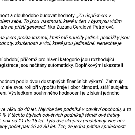
nost a dlouhodobě budovat hodnoty. „
Za úspěchem v
kolem sebe. To jsou vlastnosti, které u žen v byznysu vidím
le na příští generaci
,“ říká Zuzana Ceralová Petrofová.
a jsem prošla krizemi, které mě naučily jediné: překážky jsou
oty, zkušenosti a vizi, které jsou jedinečné. Nenechte je
 období, přičemž pro hlavní kategorie jsou rozhodující
registrace jsou načítány automaticky. Doplňkovými ukazateli
 hodnotí podle dvou dostupných finančních výkazů. Zahrnuje
, ale svou roli při výpočtu hraje i obor činnosti, stáří subjektu
ízení. Výsledkem souhrnného hodnocení je získání jednoho
ve věku do 40 let. Nejvíce žen podniká v odvětví obchodu, a to
 % V těchto čtyřech odvětvích podnikají téměř dvě třetiny
% pak od 11 do 15 let. Tyto dvě skupiny představují více než
jný počet pak 26 až 30 let. Tzn, že jedna pětina společností