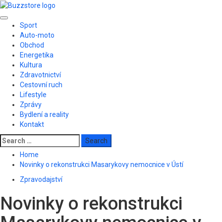
Skip
to
Primary
content
Sport
Menu
Auto-moto
Obchod
Energetika
Kultura
Zdravotnictví
Cestovní ruch
Lifestyle
Zprávy
Bydlení a reality
Kontakt
Search
for:
Home
Novinky o rekonstrukci Masarykovy nemocnice v Ústí
Zpravodajství
Novinky o rekonstrukci