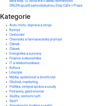
Mira Mop 10: Nová éra v úklidu domácnosti
ORLEN spustil samoobslužnou Stop Cafe v Praze
Kategorie
Auto-moto, doprava a stroje
Byznys
Cestování
Chemický a farmaceutický průmysl
Článek
Článek
Energetika a suroviny
Finance a ekonomika
IT a telekomunikace
Kultura
Lifestyle
Média, společnost a životní styl
Obchod, marketing
Politika, veřejná správa a soudy
Potraviny, gastronomie
Služby, cestovní ruch
Sport
Stavebnictví, bydlení a reality