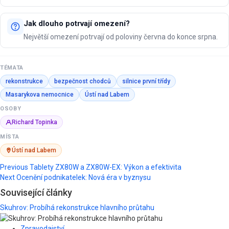
Jak dlouho potrvají omezení?
Největší omezení potrvají od poloviny června do konce srpna.
TÉMATA
rekonstrukce
bezpečnost chodců
silnice první třídy
Masarykova nemocnice
Ústí nad Labem
OSOBY
Richard Topinka
MÍSTA
Ústí nad Labem
Post
Previous
Tablety ZX80W a ZX80W-EX: Výkon a efektivita
Next
Ocenění podnikatelek: Nová éra v byznysu
navigation
Související články
Skuhrov: Probíhá rekonstrukce hlavního průtahu
Zpravodajství