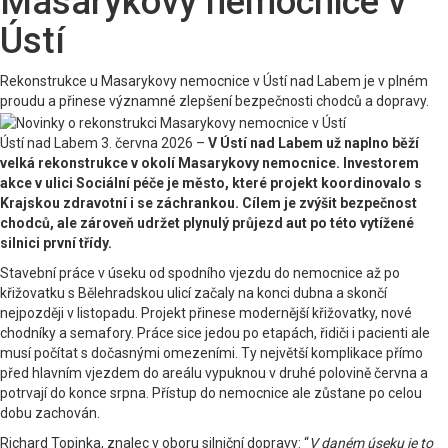
Masarykovy nemocnice v
Ústí
Rekonstrukce u Masarykovy nemocnice v Ústí nad Labem je v plném
proudu a přinese významné zlepšení bezpečnosti chodců a dopravy.
Ústí nad Labem 3. června 2026 –
V Ústí nad Labem už naplno běží
velká rekonstrukce v okolí Masarykovy nemocnice. Investorem
akce v ulici Sociální péče je město, které projekt koordinovalo s
Krajskou zdravotní i se záchrankou. Cílem je zvýšit bezpečnost
chodců, ale zároveň udržet plynulý průjezd aut po této vytížené
silnici první třídy.
Stavební práce v úseku od spodního vjezdu do nemocnice až po
křižovatku s Bělehradskou ulicí začaly na konci dubna a skončí
nejpozději v listopadu. Projekt přinese modernější křižovatky, nové
chodníky a semafory. Práce sice jedou po etapách, řidiči i pacienti ale
musí počítat s dočasnými omezeními. Ty největší komplikace přímo
před hlavním vjezdem do areálu vypuknou v druhé polovině června a
potrvají do konce srpna. Přístup do nemocnice ale zůstane po celou
dobu zachován.
Richard Topinka, znalec v oboru silniční dopravy: “
V daném úseku je to