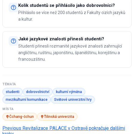
Kolik studentů se přihlásilo jako dobrovolníci?
Přihlásilo se více než 200 studentů z Fakulty cizích jazyků
a kultur.
Jaké jazykové znalosti přinesli studenti?
Studenti přinesli rozmanité jazykové znalosti zahrnující
angličtinu, ruštinu, japonštinu, španělštinu, korejštinu a
francouzštinu.
TÉMATA
studenti
dobrovolnictví
kulturní výměna
mezikulturní komunikace
Světové univerzitní hry
MÍSTA
Čchang-čchun
Ťilinská univerzita
Post
Previous
Revitalizace PALACE v Ostravě pokračuje dalšími
kroky