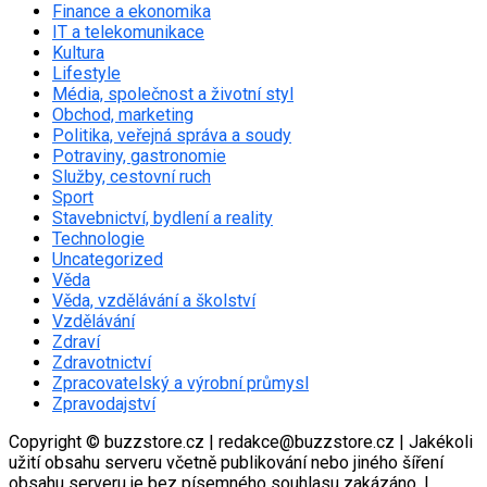
Finance a ekonomika
IT a telekomunikace
Kultura
Lifestyle
Média, společnost a životní styl
Obchod, marketing
Politika, veřejná správa a soudy
Potraviny, gastronomie
Služby, cestovní ruch
Sport
Stavebnictví, bydlení a reality
Technologie
Uncategorized
Věda
Věda, vzdělávání a školství
Vzdělávání
Zdraví
Zdravotnictví
Zpracovatelský a výrobní průmysl
Zpravodajství
Copyright © buzzstore.cz | redakce@buzzstore.cz | Jakékoli
užití obsahu serveru včetně publikování nebo jiného šíření
obsahu serveru je bez písemného souhlasu zakázáno.
|