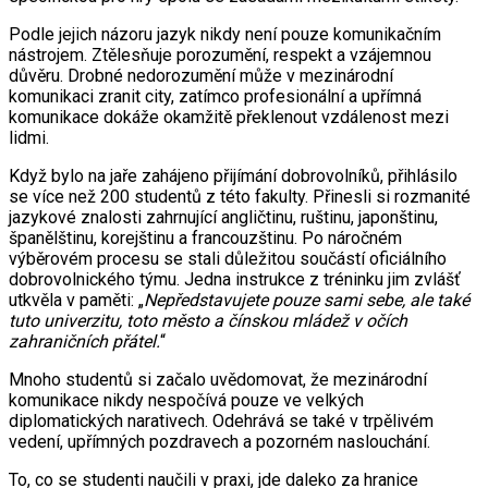
Podle jejich názoru jazyk nikdy není pouze komunikačním
nástrojem. Ztělesňuje porozumění, respekt a vzájemnou
důvěru. Drobné nedorozumění může v mezinárodní
komunikaci zranit city, zatímco profesionální a upřímná
komunikace dokáže okamžitě překlenout vzdálenost mezi
lidmi.
Když bylo na jaře zahájeno přijímání dobrovolníků, přihlásilo
se více než 200 studentů z této fakulty. Přinesli si rozmanité
jazykové znalosti zahrnující angličtinu, ruštinu, japonštinu,
španělštinu, korejštinu a francouzštinu. Po náročném
výběrovém procesu se stali důležitou součástí oficiálního
dobrovolnického týmu. Jedna instrukce z tréninku jim zvlášť
utkvěla v paměti: „
Nepředstavujete pouze sami sebe, ale také
tuto univerzitu, toto město a čínskou mládež v očích
zahraničních přátel.
“
Mnoho studentů si začalo uvědomovat, že mezinárodní
komunikace nikdy nespočívá pouze ve velkých
diplomatických narativech. Odehrává se také v trpělivém
vedení, upřímných pozdravech a pozorném naslouchání.
To, co se studenti naučili v praxi, jde daleko za hranice