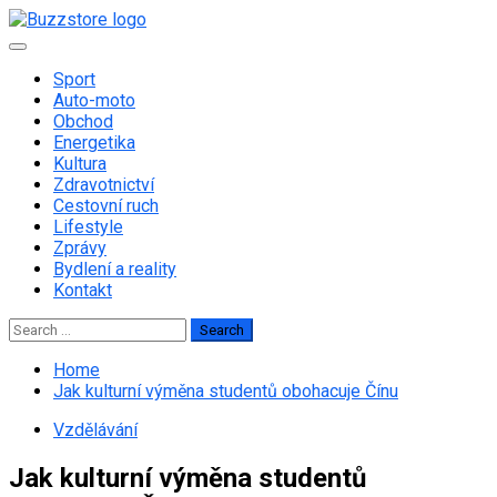
Skip
to
Primary
content
Menu
Sport
Auto-moto
Obchod
Energetika
Kultura
Zdravotnictví
Cestovní ruch
Lifestyle
Zprávy
Bydlení a reality
Kontakt
Search
for:
Home
Jak kulturní výměna studentů obohacuje Čínu
Vzdělávání
Jak kulturní výměna studentů