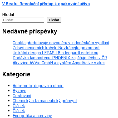
V Beatu: Revoluční přístup k opakování učiva
Hledat
Hledat
Nedávné příspěvky
Coolita představuje novou éru v indonéském vysílání
Zdraví seniorních koček: Neztrácejte pozornost
Unikátní design LEPAS L8 s leopardí estetikou
Dodávka tamoxifenu: PHOENIX zajišťuje léčbu v ČR
Akvizice AVVie GmbH a systém AngelValve v akci
Kategorie
Auto-moto, doprava a stroje
Byznys
Cestování
Chemický a farmaceutický průmysl
Článek
Článek
Energetika a suroviny