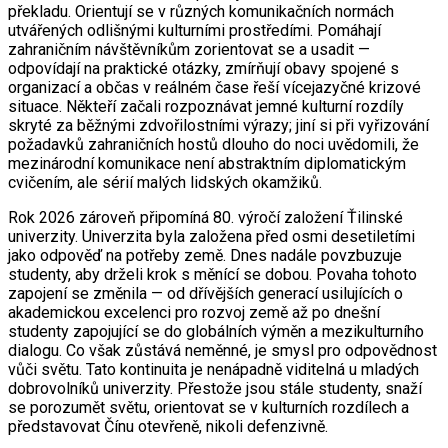
překladu. Orientují se v různých komunikačních normách
utvářených odlišnými kulturními prostředími. Pomáhají
zahraničním návštěvníkům zorientovat se a usadit —
odpovídají na praktické otázky, zmírňují obavy spojené s
organizací a občas v reálném čase řeší vícejazyčné krizové
situace. Někteří začali rozpoznávat jemné kulturní rozdíly
skryté za běžnými zdvořilostními výrazy; jiní si při vyřizování
požadavků zahraničních hostů dlouho do noci uvědomili, že
mezinárodní komunikace není abstraktním diplomatickým
cvičením, ale sérií malých lidských okamžiků.
Rok 2026 zároveň připomíná 80. výročí založení Ťilinské
univerzity. Univerzita byla založena před osmi desetiletími
jako odpověď na potřeby země. Dnes nadále povzbuzuje
studenty, aby drželi krok s měnící se dobou. Povaha tohoto
zapojení se změnila — od dřívějších generací usilujících o
akademickou excelenci pro rozvoj země až po dnešní
studenty zapojující se do globálních výměn a mezikulturního
dialogu. Co však zůstává neměnné, je smysl pro odpovědnost
vůči světu. Tato kontinuita je nenápadně viditelná u mladých
dobrovolníků univerzity. Přestože jsou stále studenty, snaží
se porozumět světu, orientovat se v kulturních rozdílech a
představovat Čínu otevřeně, nikoli defenzivně.