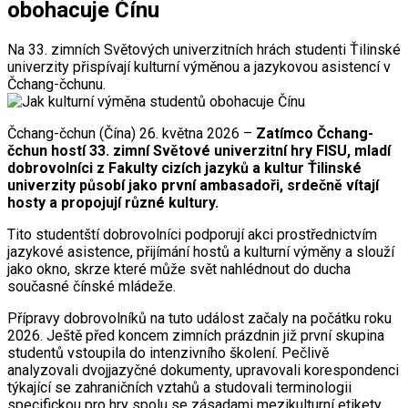
obohacuje Čínu
Na 33. zimních Světových univerzitních hrách studenti Ťilinské
univerzity přispívají kulturní výměnou a jazykovou asistencí v
Čchang-čchunu.
Čchang-čchun (Čína) 26. května 2026 –
Zatímco Čchang-
čchun hostí 33. zimní Světové univerzitní hry FISU, mladí
dobrovolníci z Fakulty cizích jazyků a kultur Ťilinské
univerzity působí jako první ambasadoři, srdečně vítají
hosty a propojují různé kultury.
Tito studentští dobrovolníci podporují akci prostřednictvím
jazykové asistence, přijímání hostů a kulturní výměny a slouží
jako okno, skrze které může svět nahlédnout do ducha
současné čínské mládeže.
Přípravy dobrovolníků na tuto událost začaly na počátku roku
2026. Ještě před koncem zimních prázdnin již první skupina
studentů vstoupila do intenzivního školení. Pečlivě
analyzovali dvojjazyčné dokumenty, upravovali korespondenci
týkající se zahraničních vztahů a studovali terminologii
specifickou pro hry spolu se zásadami mezikulturní etikety.