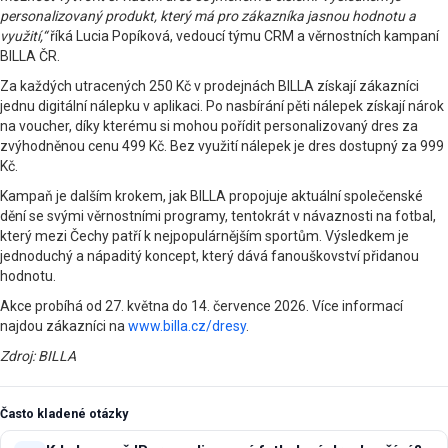
personalizovaný produkt, který má pro zákazníka jasnou hodnotu a
využití,“
říká Lucia Popíková, vedoucí týmu CRM a věrnostních kampaní
BILLA ČR.
Za každých utracených 250 Kč v prodejnách BILLA získají zákazníci
jednu digitální nálepku v aplikaci. Po nasbírání pěti nálepek získají nárok
na voucher, díky kterému si mohou pořídit personalizovaný dres za
zvýhodněnou cenu 499 Kč. Bez využití nálepek je dres dostupný za 999
Kč.
Kampaň je dalším krokem, jak BILLA propojuje aktuální společenské
dění se svými věrnostními programy, tentokrát v návaznosti na fotbal,
který mezi Čechy patří k nejpopulárnějším sportům. Výsledkem je
jednoduchý a nápaditý koncept, který dává fanouškovství přidanou
hodnotu.
Akce probíhá od 27. května do 14. července 2026. Více informací
najdou zákazníci na
www.billa.cz/dresy
.
Zdroj: BILLA
Často kladené otázky