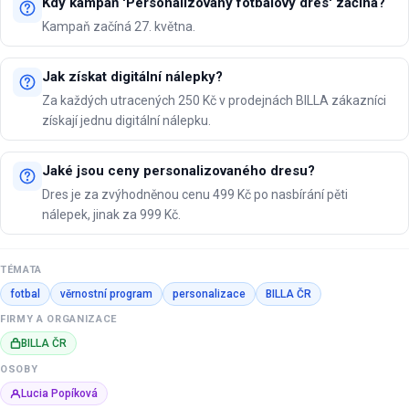
Kdy kampaň 'Personalizovaný fotbalový dres' začíná?
Kampaň začíná 27. května.
Jak získat digitální nálepky?
Za každých utracených 250 Kč v prodejnách BILLA zákazníci
získají jednu digitální nálepku.
Jaké jsou ceny personalizovaného dresu?
Dres je za zvýhodněnou cenu 499 Kč po nasbírání pěti
nálepek, jinak za 999 Kč.
TÉMATA
fotbal
věrnostní program
personalizace
BILLA ČR
FIRMY A ORGANIZACE
BILLA ČR
OSOBY
Lucia Popíková