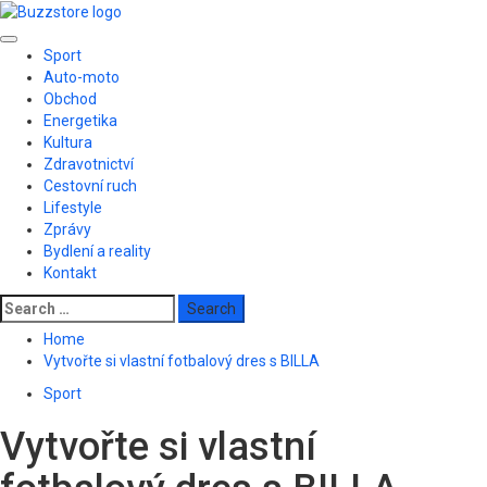
Skip
to
Primary
content
Sport
Menu
Auto-moto
Obchod
Energetika
Kultura
Zdravotnictví
Cestovní ruch
Lifestyle
Zprávy
Bydlení a reality
Kontakt
Search
for:
Home
Vytvořte si vlastní fotbalový dres s BILLA
Sport
Vytvořte si vlastní