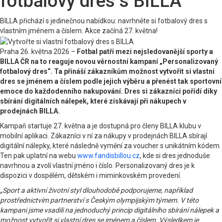
fotbalový dres s BILLA
BILLA přichází s jedinečnou nabídkou: navrhněte si fotbalový dres s
vlastním jménem a číslem. Akce začíná 27. května!
Praha 26. května 2026 –
Fotbal patří mezi nejsledovanější sporty a
BILLA ČR na to reaguje novou věrnostní kampaní „Personalizovaný
fotbalový dres“. Ta přináší zákazníkům možnost vytvořit si vlastní
dres se jménem a číslem podle jejich výběru a přenést tak sportovní
emoce do každodenního nakupování. Dres si zákazníci pořídí díky
sbírání digitálních nálepek, které získávají při nákupech v
prodejnách BILLA.
Kampaň startuje 27. května a je dostupná pro členy BILLA klubu v
mobilní aplikaci. Zákazníci v ní za nákupy v prodejnách BILLA sbírají
digitální nálepky, které následně vymění za voucher s unikátním kódem.
Ten pak uplatní na webu
www.fandisbillou.cz
, kde si dres jednoduše
navrhnou a zvolí vlastní jméno i číslo. Personalizovaný dres je k
dispozici v dospělém, dětském i miminkovském provedení.
„Sport a aktivní životní styl dlouhodobě podporujeme, například
prostřednictvím partnerství s Českým olympijským týmem. V této
kampani jsme vsadili na jednoduchý princip digitálního sbírání nálepek a
možnost vytvořit si vlastní dres se jménem a číslem. Výsledkem je