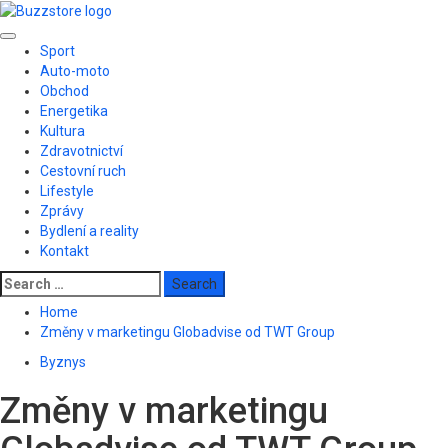
Skip
to
Primary
content
Sport
Menu
Auto-moto
Obchod
Energetika
Kultura
Zdravotnictví
Cestovní ruch
Lifestyle
Zprávy
Bydlení a reality
Kontakt
Search
for:
Home
Změny v marketingu Globadvise od TWT Group
Byznys
Změny v marketingu