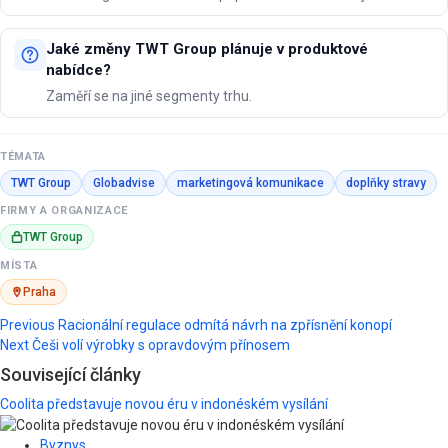
Jaké změny TWT Group plánuje v produktové
nabídce?
Zaměří se na jiné segmenty trhu.
TÉMATA
TWT Group
Globadvise
marketingová komunikace
doplňky stravy
FIRMY A ORGANIZACE
TWT Group
MÍSTA
Praha
Post
Previous
Racionální regulace odmítá návrh na zpřísnění konopí
Next
Češi volí výrobky s opravdovým přínosem
navigation
Související články
Coolita představuje novou éru v indonéském vysílání
Byznys