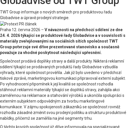
Globadvise od TWT Group
TWT Group informuje o nových směrech pro produktovou řadu
Globadvise a úpravě prodejní strategie.
Praha 12. června 2026 –
V návaznosti na předchozí sdělení ze dne
24. 4. 2026 týkající se produktové řady Globadvise a v souvislosti s
materiály zveřejňovanými na sociálních sítích společnost TWT
Group potvrzuje své dříve prezentované stanovisko a současně
považuje za vhodné poskytnout následující upřesnění.
Společnost prodává doplňky stravy a další produkty. Některá reklamní
sdělení týkající se prodávaných produktů řady Globadvise vzbudila
výhrady, které společnost prověřila. Jak již bylo uvedeno v předchozí
tiskové zprávě, marketingovou komunikaci připravoval externí subjekt.
Po vyhodnocení připomínek k její kvalitě se společnost rozhodla
stáhnout reklamní materiály týkající se doplňků stravy, zahájila akci
zaměřenou na reklamace a stahování výrobků a ukončila spolupráci s
externím subjektem odpovědným za tvorbu marketingové
komunikace. V zájmu spokojenosti zákazníků se společnost rovněž
rozhodla zásadně změnit svou prodejní politiku a strukturu produktové
nabídky, přičemž se zaměřila na jiné segmenty trhu.
O těchto krocích společnost již dříve informovala na specializované