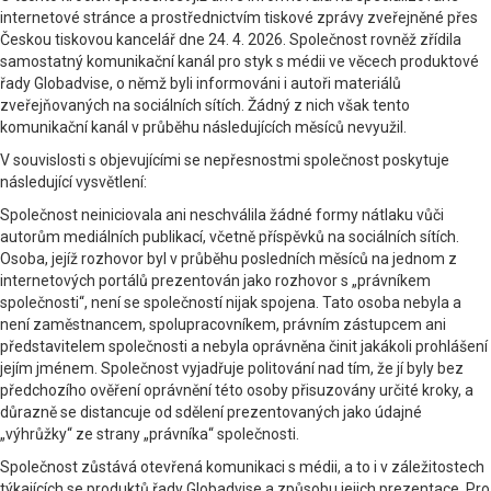
internetové stránce a prostřednictvím tiskové zprávy zveřejněné přes
Českou tiskovou kancelář dne 24. 4. 2026. Společnost rovněž zřídila
samostatný komunikační kanál pro styk s médii ve věcech produktové
řady Globadvise, o němž byli informováni i autoři materiálů
zveřejňovaných na sociálních sítích. Žádný z nich však tento
komunikační kanál v průběhu následujících měsíců nevyužil.
V souvislosti s objevujícími se nepřesnostmi společnost poskytuje
následující vysvětlení:
Společnost neiniciovala ani neschválila žádné formy nátlaku vůči
autorům mediálních publikací, včetně příspěvků na sociálních sítích.
Osoba, jejíž rozhovor byl v průběhu posledních měsíců na jednom z
internetových portálů prezentován jako rozhovor s „právníkem
společnosti“, není se společností nijak spojena. Tato osoba nebyla a
není zaměstnancem, spolupracovníkem, právním zástupcem ani
představitelem společnosti a nebyla oprávněna činit jakákoli prohlášení
jejím jménem. Společnost vyjadřuje politování nad tím, že jí byly bez
předchozího ověření oprávnění této osoby přisuzovány určité kroky, a
důrazně se distancuje od sdělení prezentovaných jako údajné
„výhrůžky“ ze strany „právníka“ společnosti.
Společnost zůstává otevřená komunikaci s médii, a to i v záležitostech
týkajících se produktů řady Globadvise a způsobu jejich prezentace. Pro