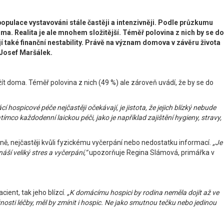
opulace vystavováni stále častěji a intenzivněji. Podle průzkumu
oma. Realita je ale mnohem složitější. Téměř polovina z nich by se do
 také finanční nestability. Právě na význam domova v závěru života
ř Josef Maršálek.
ít doma. Téměř polovina z nich (49 %) ale zároveň uvádí, že by se do
í hospicové péče nejčastěji očekávají, je jistota, že jejich blízký nebude
tímco každodenní laickou péči, jako je například zajištění hygieny, stravy,
ně, nejčastěji kvůli fyzickému vyčerpání nebo nedostatku informací.
„Je
áší veliký stres a vyčerpání,“
upozorňuje Regina Slámová, primářka v
ent, tak jeho blízcí.
„K domácímu hospici by rodina neměla dojít až ve
žnosti léčby, měl by zmínit i hospic. Ne jako smutnou tečku nebo jedinou