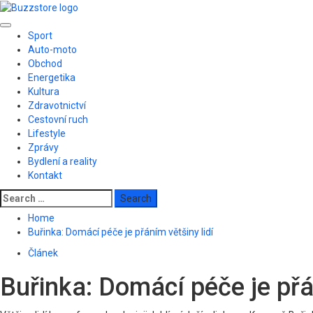
Skip
to
Primary
content
Sport
Menu
Auto-moto
Obchod
Energetika
Kultura
Zdravotnictví
Cestovní ruch
Lifestyle
Zprávy
Bydlení a reality
Kontakt
Search
for:
Home
Buřinka: Domácí péče je přáním většiny lidí
Článek
Buřinka: Domácí péče je přá