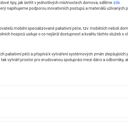
ové tipy, jak šetřit v jednotlivých místnostech domova, sdílíme
zde
.
 který naplňujeme podporou inovativních postupů a materiálů užívaných 
ovatelů mobilní specializované paliativní péče, tzv. mobilních neboli d
ích hospiců usiluje o co nejširší dostupnost a kvalitu těchto služeb s cíl
ch paliativní péči a přispívá k vytváření systémových změn zlepšujících 
 tak vytváří prostor pro erudovanou spolupráci mezi dárci a odborníky, a