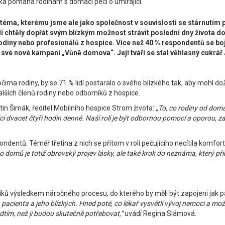
inka pomáhá rodinám s domácí péčí o umírající.
 téma, kterému jsme ale jako společnost v souvislosti se stárnutím p
lidí chtěly dopřát svým blízkým možnost strávit poslední dny života d
diny nebo profesionálů z hospice. Více než 40 % respondentů se bojí
ve své nové kampani „Vůně domova“. Její tváří se stal věhlasný cukrá
ma rodiny, by se 71 % lidí postaralo o svého blízkého tak, aby mohl dož
dalších členů rodiny nebo odborníků z hospice.
tin Šimák, ředitel Mobilního hospice Strom života:
„To, co rodiny od domác
ici dvacet čtyři hodin denně. Naší rolí je být odbornou pomocí a oporou, za
ntů. Téměř třetina z nich se přitom v roli pečujícího necítila komfort
o domů je totiž obrovský projev lásky, ale také krok do neznáma, který přin
ů výsledkem náročného procesu, do kterého by měli být zapojeni jak paci
, pacienta a jeho blízkých. Hned poté, co lékař vysvětlí vývoj nemoci a mo
edtím, než ji budou skutečně potřebovat,“
uvádí Regina Slámová.