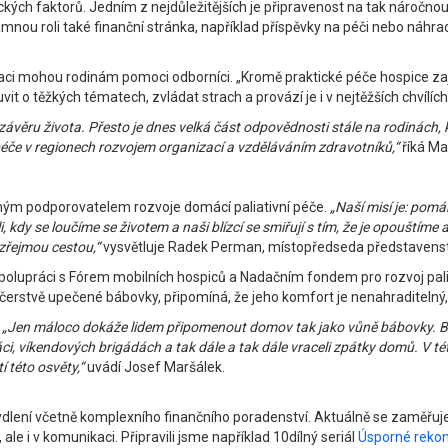
ch faktorů. Jedním z nejdůležitějších je připravenost na tak náročnou r
nou roli také finanční stránka, například příspěvky na péči nebo náhrada
uaci mohou rodinám pomoci odborníci. „Kromě praktické péče hospice zajišť
 o těžkých tématech, zvládat strach a provází je i v nejtěžších chvílíc
 závěru života. Přesto je dnes velká část odpovědnosti stále na rodinách, 
éče v regionech rozvojem organizací a vzděláváním zdravotníků,“
říká Ma
azným podporovatelem rozvoje domácí paliativní péče.
„Naší misí je: pom
 kdy se loučíme se životem a naši blízcí se smiřují s tím, že je opouštíme
ozřejmou cestou,“
vysvětluje Radek Perman, místopředseda představenstv
e spolupráci s Fórem mobilních hospiců a Nadačním fondem pro rozvoj pa
 čerstvě upečené bábovky, připomíná, že jeho komfort je nenahraditelný, 
.
„Jen máloco dokáže lidem připomenout domov tak jako vůně bábovky. B
i, víkendových brigádách a tak dále a tak dále vraceli zpátky domů. V té
 této osvěty,“
uvádí Josef Maršálek.
 bydlení včetně komplexního finančního poradenství. Aktuálně se zaměřuj
le i v komunikaci. Připravili jsme například 10dílný seriál
Úsporné rekon