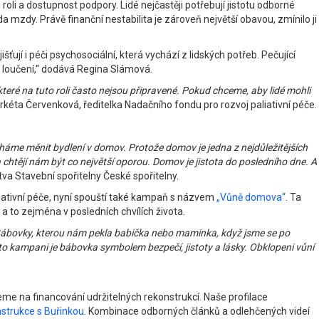
oli a dostupnost podpory. Lidé nejčastěji potřebují jistotu odborné
 mzdy. Právě finanční nestabilita je zároveň největší obavou, zmínilo ji
ují i péči psychosociální, která vychází z lidských potřeb. Pečující
h loučení,“ dodává Regina Slámová.
které na tuto roli často nejsou připravené. Pokud chceme, aby lidé mohli
rkéta Červenková, ředitelka Nadačního fondu pro rozvoj paliativní péče.
áháme měnit bydlení v domov. Protože domov je jedna z nejdůležitějších
 a chtějí nám být co největší oporou. Domov je jistota do posledního dne. A
a Stavební spořitelny České spořitelny.
liativní péče, nyní spouští také kampaň s názvem
„Vůně domova“
. Ta
a to zejména v posledních chvílích života.
ábovky, kterou nám pekla babička nebo maminka, když jsme se po
to kampani je bábovka symbolem bezpečí, jistoty a lásky. Obklopeni vůní
eme na financování udržitelných rekonstrukcí. Naše profilace
strukce s Buřinkou
. Kombinace odborných článků a odlehčených videí