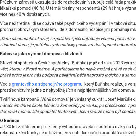
Průzkum zároveň ukazuje, že do rozhodování vstupuje celá řada praktický
lékařské pomoci (46 %). U téměř třetiny respondentů (29 %) hraje význam
více než 40 % dotázaných.
Více než třetina lidí se obává také psychického vyčerpání. I v takové sit
prochází obrovským stresem, lidé z domácího hospice jim pomáhají mluvit
„Data dlouhodobě ukazují, že paliativní péči potřebuje většina pacientů v
zůstávat doma, je potřeba systematicky posilovat dostupnost odborné p
Bábovka jako symbol domova a blízkosti
Stavební spořitelna České spořitelny (Buřinka) je již od roku 2023 výr
věcí, kterou v životě máme. A potřebujeme ho nejvíc možná právě ve chvíli,
právě proto je pro nás podpora paliativní péče naprosto logickou a sam
Vedle
grantového a stipendijního programu
, který Buřinka realizuje v
prostřednictvím jedné z nejtypičtějších a nejpříjemnějších vůní domova,
Tváří nové kampaně „Vůně domova“ je věhlasný cukrář Josef Maršálek
náročném dni ve škole, běhání s kamarády po venku, po přesčasech v prác
domovat mohou lidé opouštět tento svět. Jsem rád, že mohu být součástí
O Buřince
Již 30 let zajišťujeme pro klienty výhodné stavební spoření a úvěry na
rekonstrukční banky se odráží nejen v nabídce našich produktů a služeb, a