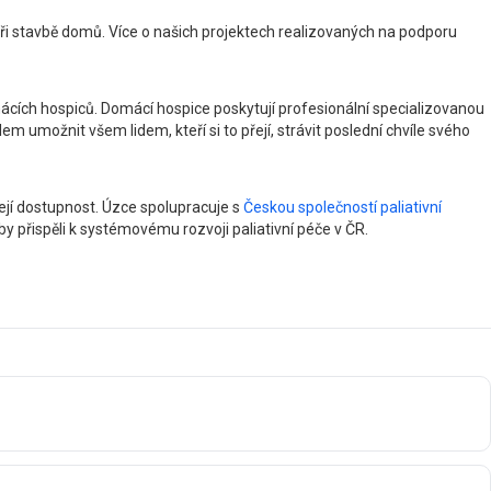
při stavbě domů. Více o našich projektech realizovaných na podporu
omácích hospiců. Domácí hospice poskytují profesionální specializovanou
em umožnit všem lidem, kteří si to přejí, strávit poslední chvíle svého
její dostupnost. Úzce spolupracuje s
Českou společností paliativní
by přispěli k systémovému rozvoji paliativní péče v ČR.