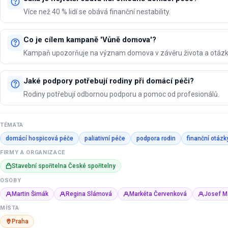
Více než 40 % lidí se obává finanční nestability.
Co je cílem kampaně 'Vůně domova'?
Kampaň upozorňuje na význam domova v závěru života a otázky 
Jaké podpory potřebují rodiny při domácí péči?
Rodiny potřebují odbornou podporu a pomoc od profesionálů.
TÉMATA
domácí hospicová péče
paliativní péče
podpora rodin
finanční otázk
FIRMY A ORGANIZACE
Stavební spořitelna České spořitelny
OSOBY
Martin Šimák
Regina Slámová
Markéta Červenková
Josef M
MÍSTA
Praha