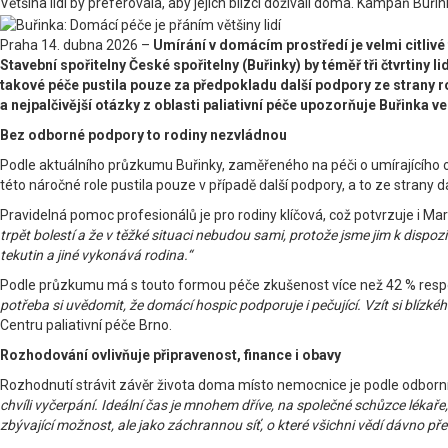
Většina lidí by preferovala, aby jejich blízcí dožívali doma. Kampaň Buř
Praha 14. dubna 2026 –
Umírání v domácím prostředí je velmi citlivé
Stavební spořitelny České spořitelny (Buřinky) by téměř tři čtvrtiny 
takové péče pustila pouze za předpokladu další podpory ze strany ro
a nejpalčivější otázky z oblasti paliativní péče upozorňuje Buřinka 
Bez odborné podpory to rodiny nezvládnou
Podle aktuálního průzkumu Buřinky, zaměřeného na péči o umírajícího oči
této náročné role pustila pouze v případě další podpory, a to ze strany 
Pravidelná pomoc profesionálů je pro rodiny klíčová, což potvrzuje i Mar
trpět bolestí a že v těžké situaci nebudou sami, protože jsme jim k dispoz
tekutin a jiné vykonává rodina.“
Podle průzkumu má s touto formou péče zkušenost více než 42 % responde
potřeba si uvědomit, že domácí hospic podporuje i pečující. Vzít si blízkéh
Centru paliativní péče Brno.
Rozhodování ovlivňuje připravenost, finance i obavy
Rozhodnutí strávit závěr života doma místo nemocnice je podle odborník
chvíli vyčerpání. Ideální čas je mnohem dříve, na společné schůzce lékaře
zbývající možnost, ale jako záchrannou síť, o které všichni vědí dávno př