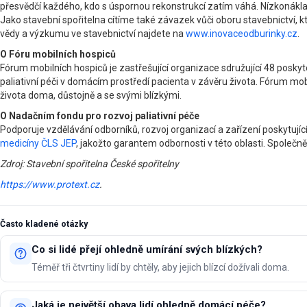
přesvědčí každého, kdo s úspornou rekonstrukcí zatím váhá. Nízkonáklad
Jako stavební spořitelna cítíme také závazek vůči oboru stavebnictví,
vědy a výzkumu ve stavebnictví najdete na
www.inovaceodburinky.cz
.
O Fóru mobilních hospiců
Fórum mobilních hospiců je zastřešující organizace sdružující 48 poskyt
paliativní péči v domácím prostředí pacienta v závěru života. Fórum mobiln
života doma, důstojně a se svými blízkými.
O Nadačním fondu pro rozvoj paliativní péče
Podporuje vzdělávání odborníků, rozvoj organizací a zařízení poskytující
medicíny ČLS JEP
, jakožto garantem odbornosti v této oblasti. Společně
Zdroj: Stavební spořitelna České spořitelny
https://www.protext.cz
.
Často kladené otázky
Co si lidé přejí ohledně umírání svých blízkých?
Téměř tři čtvrtiny lidí by chtěly, aby jejich blízcí dožívali doma.
Jaká je největší obava lidí ohledně domácí péče?