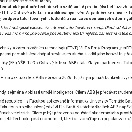
ání a inovace mezi studenty.
stematické podpoře technického vzdělání. V prvním čtvrtletí uzavřel
-TUO v Ostravě a Fakultou aplikovaných věd Západočeské univerzity 
, podpora talentovaných studentů a realizace společných odborných
 k technologické excelenci a zároveň udržitelnému rozvoji. Dlouhodobá a
nás nedávno mimo jiné ocenili posunutím mezi tři nejlepší zaměstnavatel
echniky a komunikačních technologií (FEKT) VUT v Brně. Program „perFEKT
spojení pomáhá lépe chápat směr jejich studia a vidět jeho konkrétní pře
atiky (FEI) VŠB-TUO v Ostravě, kde se ABB stala Zlatým partnerem. Tato
ů.
 Plzni pak uzavřela ABB v březnu 2026. To již nyní přináší konkrétní v
trendy, zejména v oblasti umělé inteligence. Cílem ABB je předávat stu
elé republice – s Fakultou aplikované informatiky Univerzity Tomáše Bat
 Fakultou strojního inženýrství VUT v Brně. Na těchto školách ABB napřík
ních veletrzích. Cílem je být přirozenou součástí akademického prostřed
 je projekt Technologická gramotnost, který se zaměřuje na popularizaci 