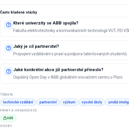
Často kladené otázky
Které univerzity se ABB spojila?
Fakulta elektrotechniky a komunikačních technologií VUT, FEI V
Jaký je cíl partnerství?
Propojení vzdělávání s praxí a podpora talentovaných studentů.
Jaké konkrétní akce již partnerství přineslo?
Úspěšný Open Day v ABB globálním inovačním centru v Plzni.
TÉMATA
technické vzdělání
partnerství
výzkum
vysoké školy
umělá inteli
FIRMY A ORGANIZACE
ABB
OSOBY