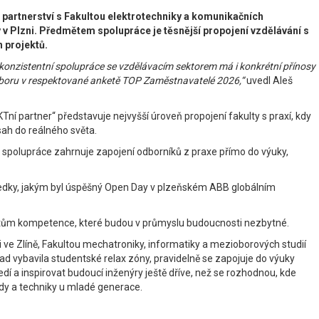
a partnerství s Fakultou elektrotechniky a komunikačních
v Plzni. Předmětem spolupráce je těsnější propojení vzdělávání s
 projektů.
 konzistentní spolupráce se vzdělávacím sektorem má i konkrétní přínosy
e oboru v respektované anketě TOP Zaměstnavatelé 2026,“
uvedl Aleš
ní partner“ představuje nejvyšší úroveň propojení fakulty s praxí, kdy
sah do reálného světa.
 spolupráce zahrnuje zapojení odborníků z praxe přímo do výuky,
ýsledky, jakým byl úspěšný Open Day v plzeňském ABB globálním
dentům kompetence, které budou v průmyslu budoucnosti nezbytné.
i ve Zlíně, Fakultou mechatroniky, informatiky a mezioborových studií
lad vybavila studentské relax zóny, pravidelně se zapojuje do výuky
í a inspirovat budoucí inženýry ještě dříve, než se rozhodnou, kde
vědy a techniky u mladé generace.