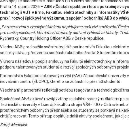
ABB spojuje akademické instituce v ČR s cílem podpořit technické vzděl
Praha 14. dubna 2026 –
ABB v České republice i letos pokračuje v sy
technologií VUT v Brně, Fakultou elektrotechniky a informatiky VŠB
praxí, rozvoj špičkového výzkumu, zapojení odborníků ABB do výuky
„Partnerstvími s vysokými školami naplňujeme naši vizi směřování Česka
pro naši společnost, která mezi studenty aktivně vyhledává talenty. Ti 
Rychetský, Country Holding Officer ABB v České republice.
V lednu ABB prodloužila své strategické partnerství s Fakultou elektrot
se firmy stávají přirozenou součástí fakultního života. Studentům toto 
V únoru následoval podpis smlouvy na Fakultě elektrotechniky a inform
podporu talentovaných studentů a rozvoj společných odborných projekt
Partnerství s Fakultou aplikovaných věd (FAV) Západočeské univerzity v
inovačním centru (EUOPC), kterého se zúčastnilo přes 50 studentů.
Všechna tři partnerství reflektují potřebu reagovat na technologické 
Společnost ABB aktivně rozvíjí vztahy i s dalšími vysokými školami po c
Technické univerzity v Liberci, Fakultou strojní VŠB-TUO v Ostravě nebo
prostřednictvím odborných přednášek a se studenty se potkává na kariér
chtějí pracovat. Tento přístup doplňuje další aktivity společnosti, jako
Zdroj: Medialist