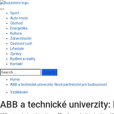
Skip
to
Primary
content
Sport
Menu
Auto-moto
Obchod
Energetika
Kultura
Zdravotnictví
Cestovní ruch
Lifestyle
Zprávy
Bydlení a reality
Kontakt
Search
for:
Home
ABB a technické univerzity: Nové partnerství pro budoucnost
Vzdělávání
ABB a technické univerzity: