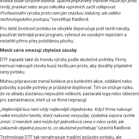
kvalita bude výrazně odlišná. Špatně připravený transfer může být příliš
tvrdý, praskat nebo se po několika vypráních začít odlepovat.
Profesionální výroba proto není jen otázkou tiskárny, ale celého
technologického postupu,“
vysvětluje Kaidlová.
Pro delší životnost potisku se obvykle doporučuje prát textil naruby,
používat šetrnější prací program, vyhnout se vysokým teplotám a
nežehlit přímo přes potištěnou plochu.
Menší série omezují zbytečné zásoby
DTF zapadá také do trendu výroby podle skutečné potřeby. Firmy
nemusí nakoupit stovky kusů textilu jen proto, aby dosáhly přijatelné
ceny potisku.
Mohou připravovat menší kolekce pro konkrétní akce, oddělení nebo
pobočky a podle potřeby je průběžně doplňovat. Tím se snižuje riziko,
že ve skladu zůstanou nepoužité velikosti, zastaralá loga nebo oblečení
pro zaměstnance, kteří už ve firmě nepracují.
„Nejlevnější kus není vždy nejlevnější objednávka. Když firma nakoupí
velké množství textilu, který nakonec nevyužije, výsledná úspora rychle
zmizí. U menších sérií může být jednotková cena o něco vyšší, ale
zákazník objedná pouze to, co skutečně potřebuje,“
uzavírá Kaidlová.
Technologie DTF tak nenahrazuje tradiční způsoby potisku, ale