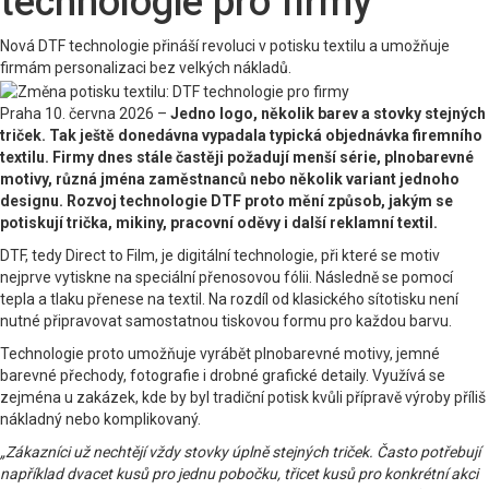
technologie pro firmy
Nová DTF technologie přináší revoluci v potisku textilu a umožňuje
firmám personalizaci bez velkých nákladů.
Praha 10. června 2026 –
Jedno logo, několik barev a stovky stejných
triček. Tak ještě donedávna vypadala typická objednávka firemního
textilu. Firmy dnes stále častěji požadují menší série, plnobarevné
motivy, různá jména zaměstnanců nebo několik variant jednoho
designu. Rozvoj technologie DTF proto mění způsob, jakým se
potiskují trička, mikiny, pracovní oděvy i další reklamní textil.
DTF, tedy Direct to Film, je digitální technologie, při které se motiv
nejprve vytiskne na speciální přenosovou fólii. Následně se pomocí
tepla a tlaku přenese na textil. Na rozdíl od klasického sítotisku není
nutné připravovat samostatnou tiskovou formu pro každou barvu.
Technologie proto umožňuje vyrábět plnobarevné motivy, jemné
barevné přechody, fotografie i drobné grafické detaily. Využívá se
zejména u zakázek, kde by byl tradiční potisk kvůli přípravě výroby příliš
nákladný nebo komplikovaný.
„Zákazníci už nechtějí vždy stovky úplně stejných triček. Často potřebují
například dvacet kusů pro jednu pobočku, třicet kusů pro konkrétní akci