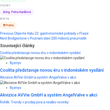
OSOBY
Ing. Petra Kaidlová
MÍSTA
Praha
Post
Previous
Objevte Halu 22: gastronomické poklady v Praze
Next
Bridgestone v Poznani slaví 200 milionů pneumatik
navigation
Související články
Coolita představuje novou éru v indonéském vysílání
Byznys
Coolita představuje novou éru v indonéském vysílání
Akvizice AVVie GmbH a systém AngelValve v akci
Byznys
Akvizice AVVie GmbH a systém AngelValve v akci
Rohlík: Trendy v prodeji piva a nealko novinky