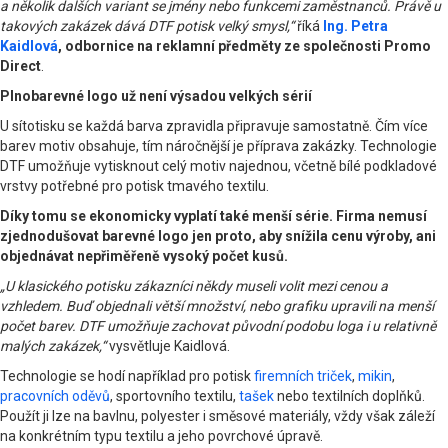
a několik dalších variant se jmény nebo funkcemi zaměstnanců. Právě u
takových zakázek dává DTF potisk velký smysl,“
říká
Ing. Petra
Kaidlová
, odbornice na reklamní předměty ze společnosti Promo
Direct
.
Plnobarevné logo už není výsadou velkých sérií
U sítotisku se každá barva zpravidla připravuje samostatně. Čím více
barev motiv obsahuje, tím náročnější je příprava zakázky. Technologie
DTF umožňuje vytisknout celý motiv najednou, včetně bílé podkladové
vrstvy potřebné pro potisk tmavého textilu.
Díky tomu se ekonomicky vyplatí také menší série. Firma nemusí
zjednodušovat barevné logo jen proto, aby snížila cenu výroby, ani
objednávat nepřiměřeně vysoký počet kusů.
„U klasického potisku zákazníci někdy museli volit mezi cenou a
vzhledem. Buď objednali větší množství, nebo grafiku upravili na menší
počet barev. DTF umožňuje zachovat původní podobu loga i u relativně
malých zakázek,“
vysvětluje Kaidlová.
Technologie se hodí například pro potisk
firemních triček
,
mikin
,
pracovních oděvů
, sportovního textilu,
tašek
nebo textilních doplňků.
Použít ji lze na bavlnu, polyester i směsové materiály, vždy však záleží
na konkrétním typu textilu a jeho povrchové úpravě.