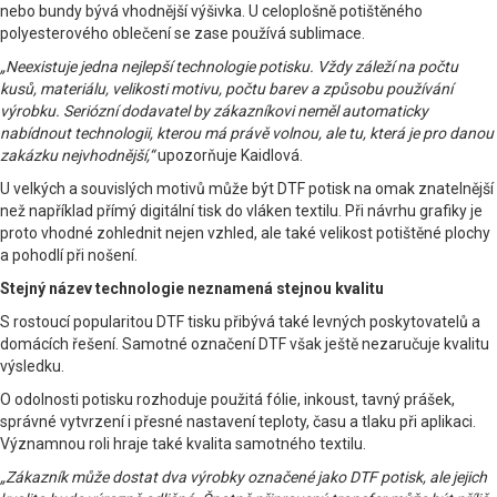
nebo bundy bývá vhodnější výšivka. U celoplošně potištěného
polyesterového oblečení se zase používá sublimace.
„Neexistuje jedna nejlepší technologie potisku. Vždy záleží na počtu
kusů, materiálu, velikosti motivu, počtu barev a způsobu používání
výrobku. Seriózní dodavatel by zákazníkovi neměl automaticky
nabídnout technologii, kterou má právě volnou, ale tu, která je pro danou
zakázku nejvhodnější,“
upozorňuje Kaidlová.
U velkých a souvislých motivů může být DTF potisk na omak znatelnější
než například přímý digitální tisk do vláken textilu. Při návrhu grafiky je
proto vhodné zohlednit nejen vzhled, ale také velikost potištěné plochy
a pohodlí při nošení.
Stejný název technologie neznamená stejnou kvalitu
S rostoucí popularitou DTF tisku přibývá také levných poskytovatelů a
domácích řešení. Samotné označení DTF však ještě nezaručuje kvalitu
výsledku.
O odolnosti potisku rozhoduje použitá fólie, inkoust, tavný prášek,
správné vytvrzení i přesné nastavení teploty, času a tlaku při aplikaci.
Významnou roli hraje také kvalita samotného textilu.
„Zákazník může dostat dva výrobky označené jako DTF potisk, ale jejich