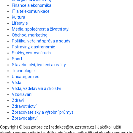
Finance a ekonomika
IT a telekomunikace
Kultura
Lifestyle
Média, společnost a životní styl
Obchod, marketing
Politika, veřejná správa a soudy
Potraviny, gastronomie
Služby, cestovní ruch
Sport
Stavebnictví, bydlení a reality
Technologie
Uncategorized
Věda
Věda, vzdělávání a školství
Vzdělávání
Zdraví
Zdravotnictví
Zpracovatelský a výrobní průmysl
Zpravodajství
Copyright © buzzstore.cz | redakce@buzzstore.cz | Jakékoli užití
obsahu serveru včetně publikování nebo jiného šíření obsahu serveru je