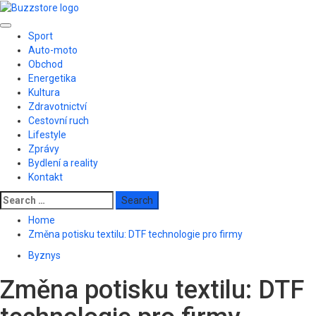
Skip
to
Primary
content
Sport
Menu
Auto-moto
Obchod
Energetika
Kultura
Zdravotnictví
Cestovní ruch
Lifestyle
Zprávy
Bydlení a reality
Kontakt
Search
for:
Home
Změna potisku textilu: DTF technologie pro firmy
Byznys
Změna potisku textilu: DTF