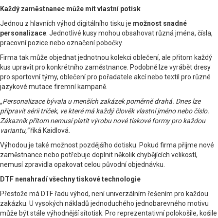
Každý zaměstnanec může mít vlastní potisk
Jednou z hlavních výhod digitálního tisku je
možnost snadné
personalizace
. Jednotlivé kusy mohou obsahovat různá jména, čísla,
pracovní pozice nebo označení pobočky.
Firma tak může objednat jednotnou kolekci oblečení, ale přitom každý
kus upravit pro konkrétního zaměstnance. Podobně lze vyrábět dresy
pro sportovní týmy, oblečení pro pořadatele akcí nebo textil pro různé
jazykové mutace firemní kampaně.
„Personalizace bývala u menších zakázek poměrně drahá. Dnes lze
připravit sérii triček, ve které má každý člověk vlastní jméno nebo číslo.
Zákazník přitom nemusí platit výrobu nové tiskové formy pro každou
variantu,“
říká Kaidlová.
Výhodou je také možnost pozdějšího dotisku. Pokud firma přijme nové
zaměstnance nebo potřebuje doplnit několik chybějících velikostí,
nemusí zpravidla opakovat celou původní objednávku.
DTF nenahradí všechny tiskové technologie
Přestože má DTF řadu výhod, není univerzálním řešením pro každou
zakázku. U vysokých nákladů jednoduchého jednobarevného motivu
může být stále výhodnější sítotisk. Pro reprezentativní polokošile, košile