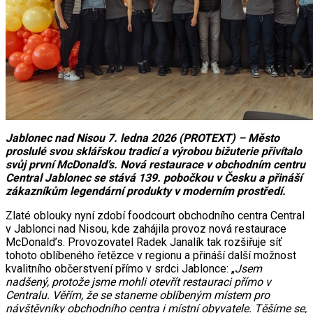
Jablonec nad Nisou 7. ledna 2026 (PROTEXT) – Město
proslulé svou sklářskou tradicí a výrobou bižuterie přivítalo
svůj první McDonald’s. Nová restaurace v obchodním centru
Central Jablonec se stává 139. pobočkou v Česku a přináší
zákazníkům legendární produkty v moderním prostředí.
Zlaté oblouky nyní zdobí foodcourt obchodního centra Central
v Jablonci nad Nisou, kde zahájila provoz nová restaurace
McDonald’s. Provozovatel Radek Janalík tak rozšiřuje síť
tohoto oblíbeného řetězce v regionu a přináší další možnost
kvalitního občerstvení přímo v srdci Jablonce: „
Jsem
nadšený, protože jsme mohli otevřít restauraci přímo v
Centralu. Věřím, že se staneme oblíbeným místem pro
návštěvníky obchodního centra i místní obyvatele. Těšíme se,