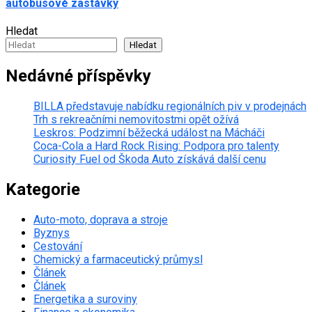
autobusové zastávky
Hledat
Hledat
Nedávné příspěvky
BILLA představuje nabídku regionálních piv v prodejnách
Trh s rekreačními nemovitostmi opět ožívá
Leskros: Podzimní běžecká událost na Mácháči
Coca-Cola a Hard Rock Rising: Podpora pro talenty
Curiosity Fuel od Škoda Auto získává další cenu
Kategorie
Auto-moto, doprava a stroje
Byznys
Cestování
Chemický a farmaceutický průmysl
Článek
Článek
Energetika a suroviny