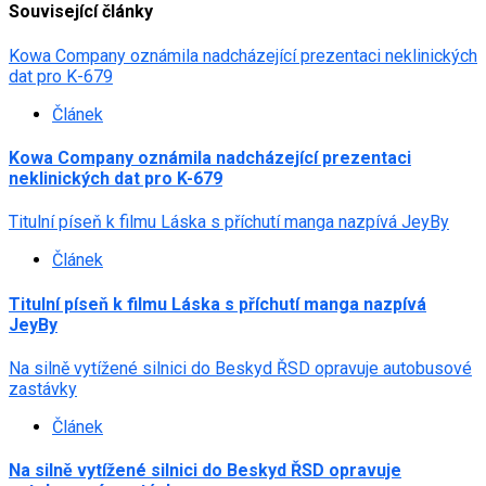
Související články
Kowa Company oznámila nadcházející prezentaci neklinických
dat pro K-679
Článek
Kowa Company oznámila nadcházející prezentaci
neklinických dat pro K-679
Titulní píseň k filmu Láska s příchutí manga nazpívá JeyBy
Článek
Titulní píseň k filmu Láska s příchutí manga nazpívá
JeyBy
Na silně vytížené silnici do Beskyd ŘSD opravuje autobusové
zastávky
Článek
Na silně vytížené silnici do Beskyd ŘSD opravuje