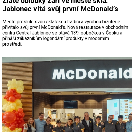
Zlaté oblouky září ve městě skla.
Jablonec vítá svůj první McDonald’s
Město proslulé svou sklářskou tradicí a výrobou bižuterie
přivítalo svůj první McDonald's. Nová restaurace v obchodním
centru Central Jablonec se stává 139. pobočkou v Česku a
přináší zákazníkům legendární produkty v moderním
prostředí.