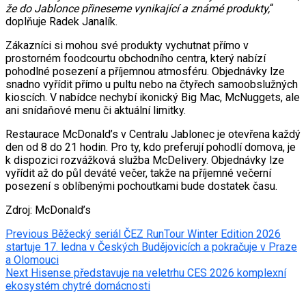
že do Jablonce přineseme vynikající a známé produkty,
“
doplňuje Radek Janalík.
Zákazníci si mohou své produkty vychutnat přímo v
prostorném foodcourtu obchodního centra, který nabízí
pohodlné posezení a příjemnou atmosféru. Objednávky lze
snadno vyřídit přímo u pultu nebo na čtyřech samoobslužných
kioscích. V nabídce nechybí ikonický Big Mac, McNuggets, ale
ani snídaňové menu či aktuální limitky.
Restaurace McDonald’s v Centralu Jablonec je otevřena každý
den od 8 do 21 hodin. Pro ty, kdo preferují pohodlí domova, je
k dispozici rozvážková služba McDelivery. Objednávky lze
vyřídit až do půl deváté večer, takže na příjemné večerní
posezení s oblíbenými pochoutkami bude dostatek času.
Zdroj: McDonald’s
Post
Previous
Běžecký seriál ČEZ RunTour Winter Edition 2026
startuje 17. ledna v Českých Budějovicích a pokračuje v Praze
navigation
a Olomouci
Next
Hisense představuje na veletrhu CES 2026 komplexní
ekosystém chytré domácnosti