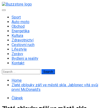
Skip
to
Primary
content
Menu
Sport
Auto-moto
Obchod
Energetika
Kultura
Zdravotnictví
Cestovní ruch
Lifestyle
Zprávy
Bydlení a reality
Kontakt
Search
for:
Home
Zlaté oblouky září ve městě skla. Jablonec vítá svůj
první McDonald’s
Článek