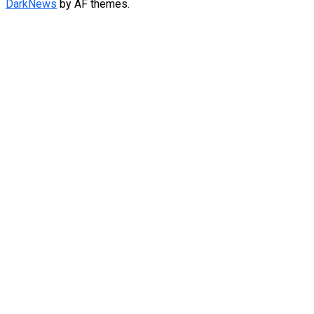
DarkNews
by AF themes.