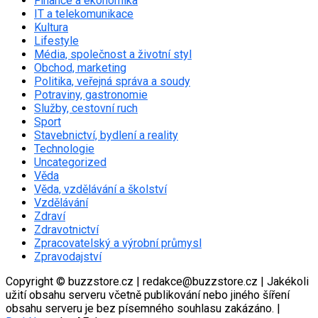
Finance a ekonomika
IT a telekomunikace
Kultura
Lifestyle
Média, společnost a životní styl
Obchod, marketing
Politika, veřejná správa a soudy
Potraviny, gastronomie
Služby, cestovní ruch
Sport
Stavebnictví, bydlení a reality
Technologie
Uncategorized
Věda
Věda, vzdělávání a školství
Vzdělávání
Zdraví
Zdravotnictví
Zpracovatelský a výrobní průmysl
Zpravodajství
Copyright © buzzstore.cz | redakce@buzzstore.cz | Jakékoli
užití obsahu serveru včetně publikování nebo jiného šíření
obsahu serveru je bez písemného souhlasu zakázáno.
|