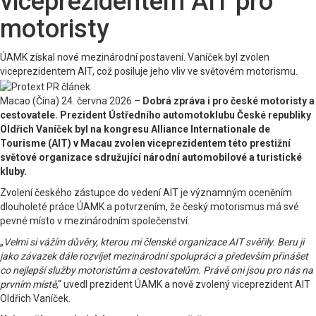
viceprezidentem AIT pro
motoristy
ÚAMK získal nové mezinárodní postavení. Vaníček byl zvolen
viceprezidentem AIT, což posiluje jeho vliv ve světovém motorismu.
Macao (Čína) 24. června 2026 –
Dobrá zpráva i pro české motoristy a
cestovatele. Prezident Ústředního automotoklubu České republiky
Oldřich Vaníček byl na kongresu Alliance Internationale de
Tourisme (AIT) v Macau zvolen viceprezidentem této prestižní
světové organizace sdružující národní automobilové a turistické
kluby.
Zvolení českého zástupce do vedení AIT je významným oceněním
dlouholeté práce ÚAMK a potvrzením, že český motorismus má své
pevné místo v mezinárodním společenství.
„
Velmi si vážím důvěry, kterou mi členské organizace AIT svěřily. Beru ji
jako závazek dále rozvíjet mezinárodní spolupráci a především přinášet
co nejlepší služby motoristům a cestovatelům. Právě oni jsou pro nás na
prvním místě
,“ uvedl prezident ÚAMK a nově zvolený viceprezident AIT
Oldřich Vaníček.