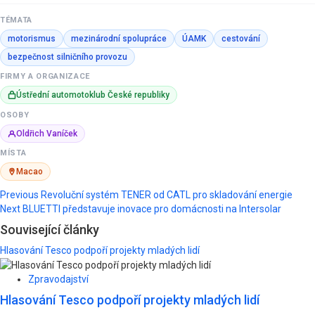
TÉMATA
motorismus
mezinárodní spolupráce
ÚAMK
cestování
bezpečnost silničního provozu
FIRMY A ORGANIZACE
Ústřední automotoklub České republiky
OSOBY
Oldřich Vaníček
MÍSTA
Macao
Post
Previous
Revoluční systém TENER od CATL pro skladování energie
Next
BLUETTI představuje inovace pro domácnosti na Intersolar
navigation
Související články
Hlasování Tesco podpoří projekty mladých lidí
Zpravodajství
Hlasování Tesco podpoří projekty mladých lidí