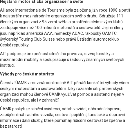
Nejstarší motoristická organizace na světě
Alliance Internationale de Tourisme byla založena již v roce 1898 a patří
k nejstarším mezinárodním organizacím svého druhu. Sdružuje 111
členských organizací z 95 zemí světa a prostřednictvím svých klubů
zastupuje více než 100 milionů motoristů a cestovatelů. Jejími členy
jsou například americká AAA, německý ADAC, rakouský ÖAMTC,
švýcarský Touring Club Suisse nebo právě Ústřední automotoklub
České republiky.
AIT podporuje bezpečnost silničního provozu, rozvoj turistiky a
mezinárodní mobility a spolupracuje s řadou významných světových
institucí.
Výhody pro české motoristy
Členství ÚAMK v mezinárodní rodině AIT přináší konkrétní výhody všem
českým motoristům a cestovatelům. Díky rozsáhlé síti partnerských
organizací mohou členové ÚAMK využívat pomoc a asistenci nejen v
České republice, ale i v zahraničí.
ÚAMK poskytuje silniční asistenci, odtah vozidel, náhradní dopravu,
zapůjčení náhradního vozidla, cestovní pojištění, turistické a dopravní
informace i další služby, které pomáhají řidičům cestovat bezpečně a
bez starostí.