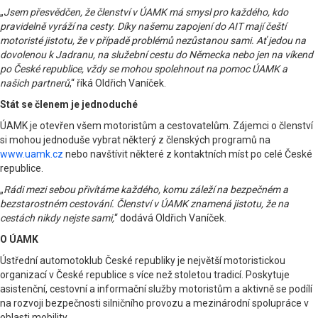
„
Jsem přesvědčen, že členství v ÚAMK má smysl pro každého, kdo
pravidelně vyráží na cesty. Díky našemu zapojení do AIT mají čeští
motoristé jistotu, že v případě problémů nezůstanou sami. Ať jedou na
dovolenou k Jadranu, na služební cestu do Německa nebo jen na víkend
po České republice, vždy se mohou spolehnout na pomoc ÚAMK a
našich partnerů
,“ říká Oldřich Vaníček.
Stát se členem je jednoduché
ÚAMK je otevřen všem motoristům a cestovatelům. Zájemci o členství
si mohou jednoduše vybrat některý z členských programů na
www.uamk.cz
nebo navštívit některé z kontaktních míst po celé České
republice.
„
Rádi mezi sebou přivítáme každého, komu záleží na bezpečném a
bezstarostném cestování. Členství v ÚAMK znamená jistotu, že na
cestách nikdy nejste sami,
“ dodává Oldřich Vaníček.
O ÚAMK
Ústřední automotoklub České republiky je největší motoristickou
organizací v České republice s více než stoletou tradicí. Poskytuje
asistenční, cestovní a informační služby motoristům a aktivně se podílí
na rozvoji bezpečnosti silničního provozu a mezinárodní spolupráce v
oblasti mobility.