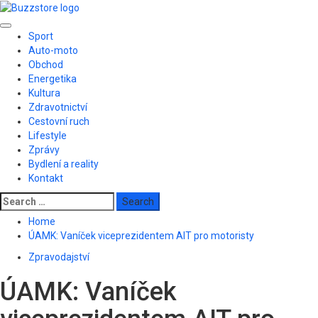
Skip
to
Primary
content
Sport
Menu
Auto-moto
Obchod
Energetika
Kultura
Zdravotnictví
Cestovní ruch
Lifestyle
Zprávy
Bydlení a reality
Kontakt
Search
for:
Home
ÚAMK: Vaníček viceprezidentem AIT pro motoristy
Zpravodajství
ÚAMK: Vaníček