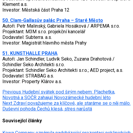
Klement a.s.
Investor: Městská část Praha 12
50. Clam-Gallasův palác Praha – Staré Město
Autoři: Petr Malinský, Gabriela Hosáková / ARPEMA s.r.o.
Projektant: M3M s.r.o. projekční kancelář
Dodavatel: Subterra. a.s.
Investor: Magistrát hlavního města Prahy
51. KUNSTHALLE PRAHA
Autoři: Jan Schindler, Ludvík Seko, Zuzana Drahotová /
Schindler Seko Architekti s.r.o.
Projektant: Schindler Seko Architekti s.r.o.; AED project, a.s.
Dodavatel: STRABAG a.s.
Investor: Property Klárov a.s.
Post
Previous
Hudební svátek pod širým nebem: Plachetka,
Novotná a SOČR zahajují Novozámecké hudební léto
navigation
Next
Zdraví považujeme za klíčové, ale staráme se o něj málo.
Duševní pohoda Čechů klesá, stres narůstá
Související články
Kowa Company oznámila nadcházející prezentaci neklinických