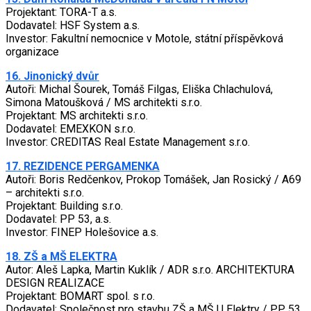
Projektant: TORA-T a.s.
Dodavatel: HSF System a.s.
Investor: Fakultní nemocnice v Motole, státní příspěvková
organizace
16. Jinonický dvůr
Autoři: Michal Šourek, Tomáš Filgas, Eliška Chlachulová,
Simona Matoušková / MS architekti s.r.o.
Projektant: MS architekti s.r.o.
Dodavatel: EMEXKON s.r.o.
Investor: CREDITAS Real Estate Management s.r.o.
17. REZIDENCE PERGAMENKA
Autoři: Boris Redčenkov, Prokop Tomášek, Jan Rosický / A69
– architekti s.r.o.
Projektant: Building s.r.o.
Dodavatel: PP 53, a.s.
Investor: FINEP Holešovice a.s.
18. ZŠ a MŠ ELEKTRA
Autor: Aleš Lapka, Martin Kuklík / ADR s.r.o. ARCHITEKTURA
DESIGN REALIZACE
Projektant: BOMART spol. s r.o.
Dodavatel: Společnost pro stavbu ZŠ a MŠ U Elektry / PP 53,