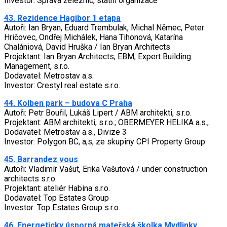
Investor: Správa železnic, státní organizace
43. Rezidence Hagibor 1 etapa
Autoři: Ian Bryan, Eduard Trembulak, Michal Němec, Peter
Hričovec, Ondřej Michálek, Hana Tihonová, Katarína
Chalániová, David Hruška / Ian Bryan Architects
Projektant: Ian Bryan Architects; EBM, Expert Building
Management, s.r.o.
Dodavatel: Metrostav a.s.
Investor: Crestyl real estate s.r.o.
44. Kolben park – budova C Praha
Autoři: Petr Bouřil, Lukáš Lipert / ABM architekti, s.r.o.
Projektant: ABM architekti, s.r.o.; OBERMEYER HELIKA a.s.,
Dodavatel: Metrostav a.s., Divize 3
Investor: Polygon BC, a,s, ze skupiny CPI Property Group
45. Barrandez vous
Autoři: Vladimír Vašut, Erika Vašutová / under construction
architects s.r.o.
Projektant: ateliér Habina s.r.o.
Dodavatel: Top Estates Group
Investor: Top Estates Group s.r.o.
46. Energeticky úsporná mateřská školka Mydlinky