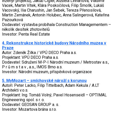
inženýr projektu), Jakub Cigler, Alžběta Linhartová, Vladimír
Vacek, Martin Vítek, Klára Poskočilová, Filip Šmolík, Lukáš
Vacovský, Ilia Charushin, Jan Šebek, Tereza Přenosilová,
Martin Zemánek, Antonín Holubec, Anna Salingerová, Kateřina
Pazourková
Dodavatel: výstavba probíhala Construction Managementem –
několik desítek zhotovitelů
Investor: Penta Real Estate
4. Rekonstrukce historické budovy Národního muzea v
Praze
Autor: Zdeněk Žilka / VPÚ DECO Praha a.s.
Projektant: VPÚ DECO Praha a.s.
Dodavatel: Sdružení M-P-I Národní muzeum / Metrostav a.s.,
P r ů m s t a v , a.s., IMOS Brno a.s.
Investor: Národní muzeum, příspěvková organizace
5. MyMozart – smíchovské nároží s korunou
Autoři: Peter Lacko, Filip Tittelbach, Adam Kekula / A.LT
Architekti v.o.s.
Projektant: Ing. Tomáš Volný; Pavel Hosenseidl – OPTIMAL
Engineeering spol. s r. o.
Dodavatel: GEOSAN GROUP a. s.
Investor: Mozartova brána s.r.o.