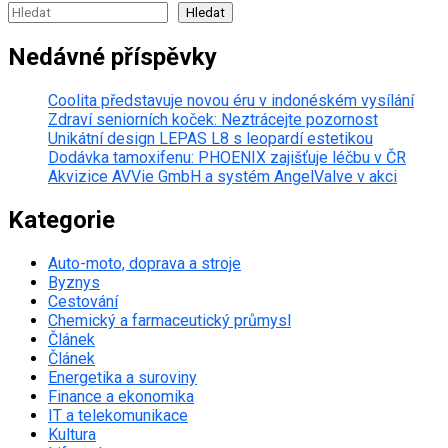
Hledat
Nedávné příspěvky
Coolita představuje novou éru v indonéském vysílání
Zdraví seniorních koček: Neztrácejte pozornost
Unikátní design LEPAS L8 s leopardí estetikou
Dodávka tamoxifenu: PHOENIX zajišťuje léčbu v ČR
Akvizice AVVie GmbH a systém AngelValve v akci
Kategorie
Auto-moto, doprava a stroje
Byznys
Cestování
Chemický a farmaceutický průmysl
Článek
Článek
Energetika a suroviny
Finance a ekonomika
IT a telekomunikace
Kultura