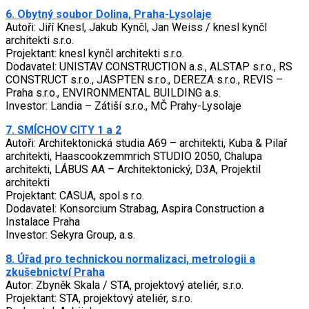
6. Obytný soubor Dolina, Praha-Lysolaje
Autoři: Jiří Knesl, Jakub Kynčl, Jan Weiss / knesl kynčl
architekti s.r.o.
Projektant: knesl kynčl architekti s.r.o.
Dodavatel: UNISTAV CONSTRUCTION a.s., ALSTAP s.r.o., RS
CONSTRUCT s.r.o., JASPTEN s.r.o., DEREZA s.r.o., REVIS –
Praha s.r.o., ENVIRONMENTAL BUILDING a.s.
Investor: Landia – Zátiší s.r.o., MČ Prahy-Lysolaje
7. SMÍCHOV CITY 1 a 2
Autoři: Architektonická studia A69 – architekti, Kuba & Pilař
architekti, Haascookzemmrich STUDIO 2050, Chalupa
architekti, LÁBUS AA – Architektonický, D3A, Projektil
architekti
Projektant: CASUA, spol.s r.o.
Dodavatel: Konsorcium Strabag, Aspira Construction a
Instalace Praha
Investor: Sekyra Group, a.s.
8. Úřad pro technickou normalizaci, metrologii a
zkušebnictví Praha
Autor: Zbyněk Skala / STA, projektový ateliér, s.r.o.
Projektant: STA, projektový ateliér, s.r.o.