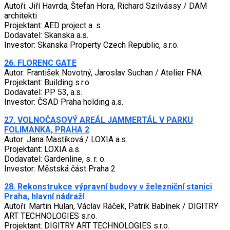
Autoři: Jiří Havrda, Štefan Hora, Richard Szilvássy / DAM
architekti
Projektant: AED project a. s.
Dodavatel: Skanska a.s.
Investor: Skanska Property Czech Republic, s.r.o.
26. FLORENC GATE
Autor: František Novotný, Jaroslav Suchan / Atelier FNA
Projektant: Building s.r.o.
Dodavatel: PP 53, a.s.
Investor: ČSAD Praha holding a.s.
27. VOLNOČASOVÝ AREÁL JAMMERTÁL V PARKU
FOLIMANKA, PRAHA 2
Autor: Jana Mastíková / LOXIA a.s.
Projektant: LOXIA a.s.
Dodavatel: Gardenline, s. r. o.
Investor: Městská část Praha 2
28. Rekonstrukce výpravní budovy v železniční stanici
Praha, hlavní nádraží
Autoři: Martin Hulan, Václav Ráček, Patrik Babínek / DIGITRY
ART TECHNOLOGIES s.r.o.
Projektant: DIGITRY ART TECHNOLOGIES s.r.o.