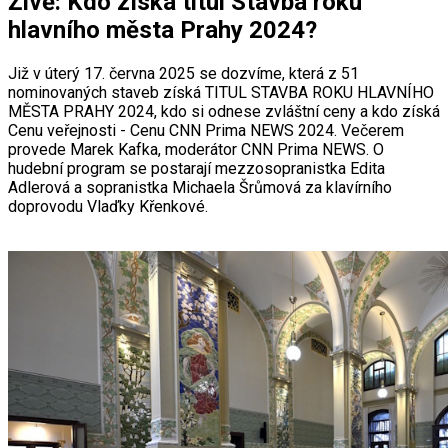
Živě: Kdo získá titul Stavba roku
hlavního města Prahy 2024?
Již v úterý 17. června 2025 se dozvíme, která z 51
nominovaných staveb získá TITUL STAVBA ROKU HLAVNÍHO
MĚSTA PRAHY 2024, kdo si odnese zvláštní ceny a kdo získá
Cenu veřejnosti - Cenu CNN Prima NEWS 2024. Večerem
provede Marek Kafka, moderátor CNN Prima NEWS. O
hudební program se postarají mezzosopranistka Edita
Adlerová a sopranistka Michaela Šrůmová za klavírního
doprovodu Vlaďky Křenkové.