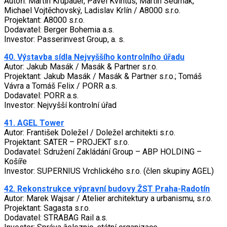
Autoři: Martin Krupauer, Pavel Kvintus, Martin Sedmák,
Michael Vojtěchovský, Ladislav Krlín / A8000 s.r.o.
Projektant: A8000 s.r.o.
Dodavatel: Berger Bohemia a.s.
Investor: Passerinvest Group, a. s.
40. Výstavba sídla Nejvyššího kontrolního úřadu
Autor: Jakub Masák / Masák & Partner s.r.o.
Projektant: Jakub Masák / Masák & Partner s.r.o.; Tomáš
Vávra a Tomáš Felix / PORR a.s.
Dodavatel: PORR a.s.
Investor: Nejvyšší kontrolní úřad
41. AGEL Tower
Autor: František Doležel / Doležel architekti s.r.o.
Projektant: SATER – PROJEKT s.r.o.
Dodavatel: Sdružení Zakládání Group – ABP HOLDING –
Košíře
Investor: SUPERNIUS Vrchlického s.r.o. (člen skupiny AGEL)
42. Rekonstrukce výpravní budovy ŽST Praha-Radotín
Autor: Marek Wajsar / Atelier architektury a urbanismu, s.r.o.
Projektant: Sagasta s.r.o.
Dodavatel: STRABAG Rail a.s.