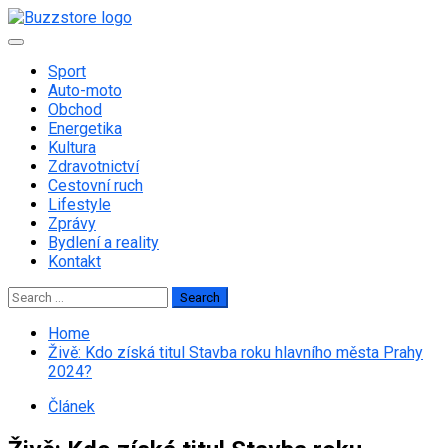
Skip
to
Primary
content
Menu
Sport
Auto-moto
Obchod
Energetika
Kultura
Zdravotnictví
Cestovní ruch
Lifestyle
Zprávy
Bydlení a reality
Kontakt
Search
for:
Home
Živě: Kdo získá titul Stavba roku hlavního města Prahy
2024?
Článek