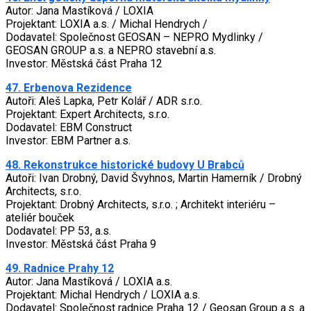
Autor: Jana Mastíková / LOXIA
Projektant: LOXIA a.s. / Michal Hendrych /
Dodavatel: Společnost GEOSAN – NEPRO Mydlinky /
GEOSAN GROUP a.s. a NEPRO stavební a.s.
Investor: Městská část Praha 12
47. Erbenova Rezidence
Autoři: Aleš Lapka, Petr Kolář / ADR s.r.o.
Projektant: Expert Architects, s.r.o.
Dodavatel: EBM Construct
Investor: EBM Partner a.s.
48. Rekonstrukce historické budovy U Brabců
Autoři: Ivan Drobný, David Švyhnos, Martin Hamerník / Drobný
Architects, s.r.o.
Projektant: Drobný Architects, s.r.o. ; Architekt interiéru –
ateliér bouček
Dodavatel: PP 53, a.s.
Investor: Městská část Praha 9
49. Radnice Prahy 12
Autor: Jana Mastíková / LOXIA a.s.
Projektant: Michal Hendrych / LOXIA a.s.
Dodavatel: Společnost radnice Praha 12 / Geosan Group a.s. a