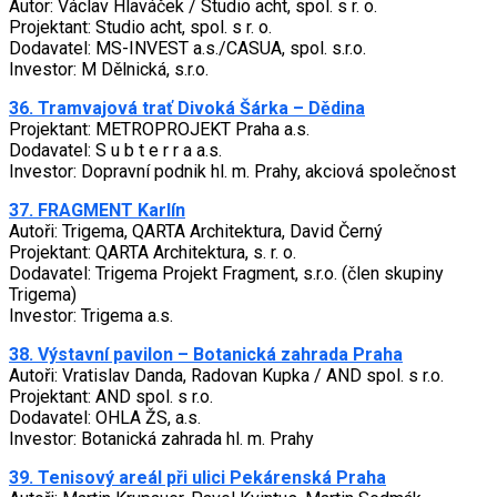
Autor: Václav Hlaváček / Studio acht, spol. s r. o.
Projektant: Studio acht, spol. s r. o.
Dodavatel: MS-INVEST a.s./CASUA, spol. s.r.o.
Investor: M Dělnická, s.r.o.
36. Tramvajová trať Divoká Šárka – Dědina
Projektant: METROPROJEKT Praha a.s.
Dodavatel: S u b t e r r a a.s.
Investor: Dopravní podnik hl. m. Prahy, akciová společnost
37. FRAGMENT Karlín
Autoři: Trigema, QARTA Architektura, David Černý
Projektant: QARTA Architektura, s. r. o.
Dodavatel: Trigema Projekt Fragment, s.r.o. (člen skupiny
Trigema)
Investor: Trigema a.s.
38. Výstavní pavilon – Botanická zahrada Praha
Autoři: Vratislav Danda, Radovan Kupka / AND spol. s r.o.
Projektant: AND spol. s r.o.
Dodavatel: OHLA ŽS, a.s.
Investor: Botanická zahrada hl. m. Prahy
39. Tenisový areál při ulici Pekárenská Praha