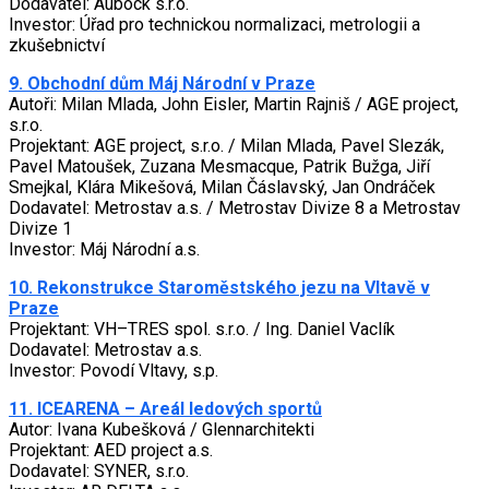
Dodavatel: Auböck s.r.o.
Investor: Úřad pro technickou normalizaci, metrologii a
zkušebnictví
9. Obchodní dům Máj Národní v Praze
Autoři: Milan Mlada, John Eisler, Martin Rajniš / AGE project,
s.r.o.
Projektant: AGE project, s.r.o. / Milan Mlada, Pavel Slezák,
Pavel Matoušek, Zuzana Mesmacque, Patrik Bužga, Jiří
Smejkal, Klára Mikešová, Milan Čáslavský, Jan Ondráček
Dodavatel: Metrostav a.s. / Metrostav Divize 8 a Metrostav
Divize 1
Investor: Máj Národní a.s.
10. Rekonstrukce Staroměstského jezu na Vltavě v
Praze
Projektant: VH–TRES spol. s.r.o. / Ing. Daniel Vaclík
Dodavatel: Metrostav a.s.
Investor: Povodí Vltavy, s.p.
11. ICEARENA – Areál ledových sportů
Autor: Ivana Kubešková / Glennarchitekti
Projektant: AED project a.s.
Dodavatel: SYNER, s.r.o.