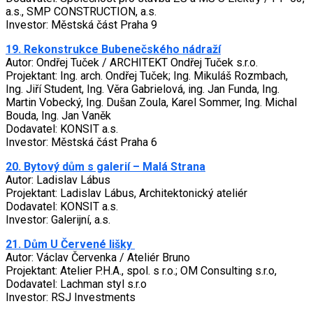
a.s., SMP CONSTRUCTION, a.s.
Investor: Městská část Praha 9
19. Rekonstrukce Bubenečského nádraží
Autor: Ondřej Tuček / ARCHITEKT Ondřej Tuček s.r.o.
Projektant: Ing. arch. Ondřej Tuček; Ing. Mikuláš Rozmbach,
Ing. Jiří Student, Ing. Věra Gabrielová, ing. Jan Funda, Ing.
Martin Vobecký, Ing. Dušan Zoula, Karel Sommer, Ing. Michal
Bouda, Ing. Jan Vaněk
Dodavatel: KONSIT a.s.
Investor: Městská část Praha 6
20. Bytový dům s galerií – Malá Strana
Autor: Ladislav Lábus
Projektant: Ladislav Lábus, Architektonický ateliér
Dodavatel: KONSIT a.s.
Investor: Galerijní, a.s.
21. Dům U Červené lišky
Autor: Václav Červenka / Ateliér Bruno
Projektant: Atelier P.H.A., spol. s r.o.; OM Consulting s.r.o,
Dodavatel: Lachman styl s.r.o
Investor: RSJ Investments