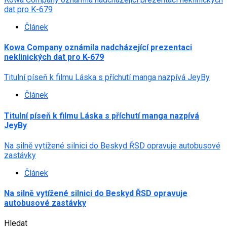
dat pro K-679
Článek
Kowa Company oznámila nadcházející prezentaci
neklinických dat pro K-679
Titulní píseň k filmu Láska s příchutí manga nazpívá JeyBy
Článek
Titulní píseň k filmu Láska s příchutí manga nazpívá
JeyBy
Na silně vytížené silnici do Beskyd ŘSD opravuje autobusové
zastávky
Článek
Na silně vytížené silnici do Beskyd ŘSD opravuje
autobusové zastávky
Hledat