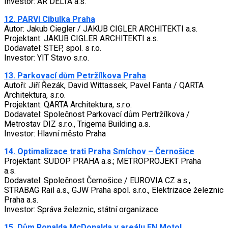
Investor: AR DELTA a.s.
12. PARVI Cibulka Praha
Autor: Jakub Ciegler / JAKUB CIGLER ARCHITEKTI a.s.
Projektant: JAKUB CIGLER ARCHITEKTI a.s.
Dodavatel: STEP, spol. s r.o.
Investor: YIT Stavo s.r.o.
13. Parkovací dům Petržílkova Praha
Autoři: Jiří Řezák, David Wittassek, Pavel Fanta / QARTA
Architektura, s.r.o.
Projektant: QARTA Architektura, s.r.o.
Dodavatel: Společnost Parkovací dům Pertržílkova /
Metrostav DIZ s.r.o., Trigema Building a.s.
Investor: Hlavní město Praha
14. Optimalizace trati Praha Smíchov – Černošice
Projektant: SUDOP PRAHA a.s.; METROPROJEKT Praha
a.s.
Dodavatel: Společnost Černošice / EUROVIA CZ a.s.,
STRABAG Rail a.s., GJW Praha spol. s.r.o., Elektrizace železnic
Praha a.s.
Investor: Správa železnic, státní organizace
15. Dům Ronalda McDonalda v areálu FN Motol