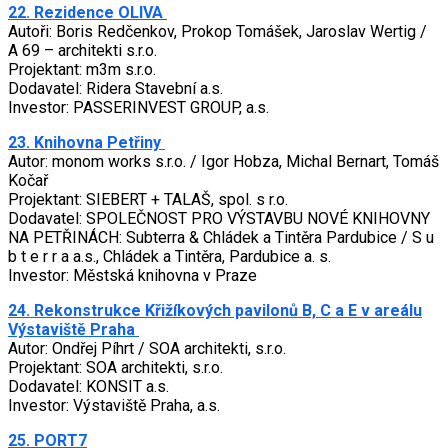
22. Rezidence OLIVA
Autoři: Boris Redčenkov, Prokop Tomášek, Jaroslav Wertig /
A 69 – architekti s.r.o.
Projektant: m3m s.r.o.
Dodavatel: Ridera Stavební a.s.
Investor: PASSERINVEST GROUP, a.s.
23. Knihovna Petřiny
Autor: monom works s.r.o. / Igor Hobza, Michal Bernart, Tomáš
Kočař
Projektant: SIEBERT + TALAŠ, spol. s r.o.
Dodavatel: SPOLEČNOST PRO VÝSTAVBU NOVÉ KNIHOVNY
NA PETŘINÁCH: Subterra & Chládek a Tintěra Pardubice / S u
b t e r r a a.s., Chládek a Tintěra, Pardubice a. s.
Investor: Městská knihovna v Praze
24. Rekonstrukce Křižíkových pavilonů B, C a E v areálu
Výstaviště Praha
Autor: Ondřej Píhrt / SOA architekti, s.r.o.
Projektant: SOA architekti, s.r.o.
Dodavatel: KONSIT a.s.
Investor: Výstaviště Praha, a.s.
25. PORT7