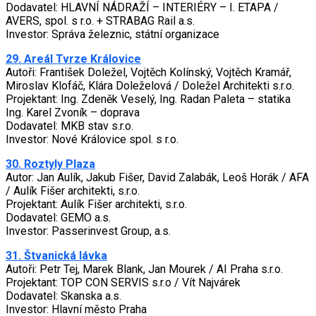
Dodavatel: HLAVNÍ NÁDRAŽÍ – INTERIÉRY – I. ETAPA /
AVERS, spol. s r.o. + STRABAG Rail a.s.
Investor: Správa železnic, státní organizace
29. Areál Tvrze Královice
Autoři: František Doležel, Vojtěch Kolínský, Vojtěch Kramář,
Miroslav Klofáč, Klára Doleželová / Doležel Architekti s.r.o.
Projektant: Ing. Zdeněk Veselý, Ing. Radan Paleta – statika
Ing. Karel Zvoník – doprava
Dodavatel: MKB stav s.r.o.
Investor: Nové Královice spol. s r.o.
30. Roztyly Plaza
Autor: Jan Aulík, Jakub Fišer, David Zalabák, Leoš Horák / AFA
/ Aulík Fišer architekti, s.r.o.
Projektant: Aulík Fišer architekti, s.r.o.
Dodavatel: GEMO a.s.
Investor: Passerinvest Group, a.s.
31. Štvanická lávka
Autoři: Petr Tej, Marek Blank, Jan Mourek / AI Praha s.r.o.
Projektant: TOP CON SERVIS s.r.o / Vít Najvárek
Dodavatel: Skanska a.s.
Investor: Hlavní město Praha