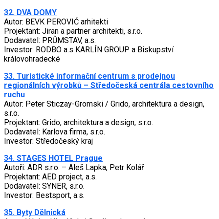
32. DVA DOMY
Autor: BEVK PEROVIĆ arhitekti
Projektant: Jiran a partner architekti, s.r.o.
Dodavatel: PRŮMSTAV, a.s.
Investor: RODBO a.s KARLÍN GROUP a Biskupství
královohradecké
33. Turistické informační centrum s prodejnou
regionálních výrobků – Středočeská centrála cestovního
ruchu
Autor: Peter Sticzay-Gromski / Grido, architektura a design,
s.r.o.
Projektant: Grido, architektura a design, s.r.o.
Dodavatel: Karlova firma, s.r.o.
Investor: Středočeský kraj
34. STAGES HOTEL Prague
Autoři: ADR s.r.o. – Aleš Lapka, Petr Kolář
Projektant: AED project, a.s.
Dodavatel: SYNER, s.r.o.
Investor: Bestsport, a.s.
35. Byty Dělnická