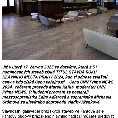
Již v úterý 17. června 2025 se dozvíme, která z 51
nominovaných staveb získá TITUL STAVBA ROKU
HLAVNÍHO MĚSTA PRAHY 2024, kdo si odnese zvláštní
ceny a kdo získá Cenu veřejnosti – Cenu CNN Prima NEWS
2024. Večerem provede Marek Kafka, moderátor CNN
Prima NEWS. O hudební program se postarají
mezzosopranistka Edita Adlerová a sopranistka Michaela
Šrůmová za klavírního doprovodu Vlaďky Křenkové.
Slavnostní galavečer pražských staveb ve Fantově sále
Fantovy budovy pražského hlavního nádraží můžete sledovat