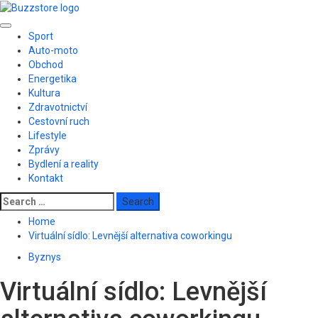
Skip
to
Primary
content
Sport
Menu
Auto-moto
Obchod
Energetika
Kultura
Zdravotnictví
Cestovní ruch
Lifestyle
Zprávy
Bydlení a reality
Kontakt
Search
for:
Home
Virtuální sídlo: Levnější alternativa coworkingu
Byznys
Virtuální sídlo: Levnější