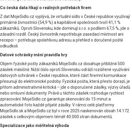
Co česká data říkají o reálných potřebách firem
Z dat MojeSidlo.cz vyplývá, že virtuální sídlo v České republice využívají
primárně živnostníci (54,9 %) a kapitálové společnosti tvoří 41,1 %
zákazníků. Oproti Slovensku, kde dominují s.r.o. s podílem 67,5 %, jde o
zásadní rozdíl. Český živnostník nepotřebuje zasedací místnost ani
recepci – potřebuje spolehlivou adresu a přehled o doručené poště
odkudkoli.
Datové schránky mění pravidla hry
Objem fyzické pošty zákazníků MojeSidlo.cz dosahuje přibližně 500
zásilek měsíčně. Nižší číslo oproti Slovensku odráží rozšířené využívání
datových schránek v České republice, které část firemní komunikace
přesunují do elektronické podoby. Fyzická pošta, která přesto dorazí, je
přitom administrativně kritická – jde o doporučené zásilky, výzvy úřadů
nebo smluvní dokumenty. Právě u těchto zásilek rozhoduje rychlost
zpracování: MojeSidlo.cz garantuje skenování do 15 minut a
automatické foto každé přijaté zásilky. V rámci celé platformy
MojeSidlo.sk a MojeSidlo.cz byl v roce 2025 naskenován obsah 14.172
zásilek s celkovým objemem téměř 40.000 stran dokumentů.
Specializace jako měřitelná výhoda