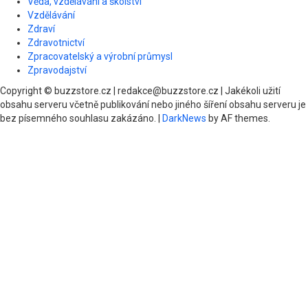
Věda, vzdělávání a školství
Vzdělávání
Zdraví
Zdravotnictví
Zpracovatelský a výrobní průmysl
Zpravodajství
Copyright © buzzstore.cz | redakce@buzzstore.cz | Jakékoli užití
obsahu serveru včetně publikování nebo jiného šíření obsahu serveru je
bez písemného souhlasu zakázáno.
|
DarkNews
by AF themes.