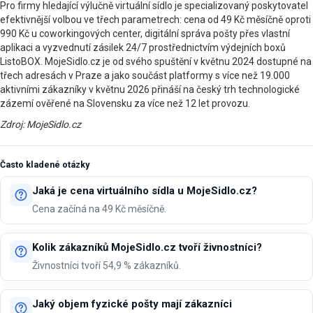
Pro firmy hledající výlučně virtuální sídlo je specializovaný poskytovatel
efektivnější volbou ve třech parametrech: cena od 49 Kč měsíčně oproti
990 Kč u coworkingových center, digitální správa pošty přes vlastní
aplikaci a vyzvednutí zásilek 24/7 prostřednictvím výdejních boxů
ListoBOX. MojeSidlo.cz je od svého spuštění v květnu 2024 dostupné na
třech adresách v Praze a jako součást platformy s více než 19.000
aktivními zákazníky v květnu 2026 přináší na český trh technologické
zázemí ověřené na Slovensku za více než 12 let provozu.
Zdroj: MojeSidlo.cz
Často kladené otázky
Jaká je cena virtuálního sídla u MojeSidlo.cz?
Cena začíná na 49 Kč měsíčně.
Kolik zákazníků MojeSidlo.cz tvoří živnostníci?
Živnostníci tvoří 54,9 % zákazníků.
Jaký objem fyzické pošty mají zákazníci