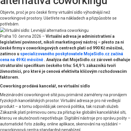
alternativa coworkingu
Objevte, proč je pro české firmy virtuální sídlo výhodnější než
coworkingové prostory. Ušetřete na nákladech a přizpůsobte se
potřebám.
Praha 10. června 2026 –
Virtuální adresa je administrativní a
legislativní povinnost, nikoli marketingový nástroj – přesto za ni
české firmy v coworkingových centrech platí od 990 Kč měsíčně,
zatímco u
specializovaného poskytovatele MojeSidlo.cz začíná
cena na 49 Kč měsíčně
. Analýza dat MojeSidlo.cz zároveň odhaluje
strukturální specifikum českého trhu: 54,9 % zákazníků tvoří
živnostníci, pro které je cenová efektivita klíčovým rozhodovacím
faktorem.
Coworking prodává kancelář, ne virtuální sídlo
Mezinárodní coworkingové sítě jsou primárně zaměřeny na pronájem
fyzických kancelářských prostor. Virtuální adresa je pro ně vedlejší
produkt – a tomu odpovídá jak cenová politika, tak rozsah služeb.
Zákazník platí prémiovou cenu za přístup ke globální kancelářské síti,
kterou ve skutečnosti nepotřebuje. Digitální nástroje pro správu pošty –
automatické foto zásilky, online aplikace, skenování na vyžádání –
coworkingová centra standardně nenabízejí.