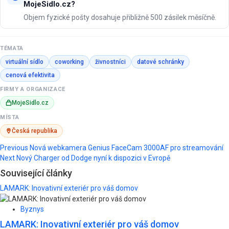
MojeSidlo.cz?
Objem fyzické pošty dosahuje přibližně 500 zásilek měsíčně.
TÉMATA
virtuální sídlo
coworking
živnostníci
datové schránky
cenová efektivita
FIRMY A ORGANIZACE
MojeSidlo.cz
MÍSTA
Česká republika
Post
Previous
Nová webkamera Genius FaceCam 3000AF pro streamování
Next
Nový Charger od Dodge nyní k dispozici v Evropě
navigation
Související články
LAMARK: Inovativní exteriér pro váš domov
Byznys
LAMARK: Inovativní exteriér pro váš domov