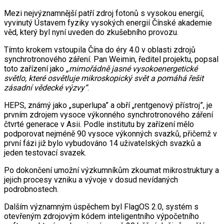
Mezi nejvýznamnější patří zdroj fotonů s vysokou energií,
vyvinutý Ústavem fyziky vysokých energií Čínské akademie
věd, který byl nyní uveden do zkušebního provozu.
Tímto krokem vstoupila Čína do éry 4.0 v oblasti zdrojů
synchrotronového záření. Pan Weimin, ředitel projektu, popsal
toto zařízení jako
„mimořádně jasné vysokoenergetické
světlo, které osvětluje mikroskopický svět a pomáhá řešit
zásadní vědecké výzvy”
.
HEPS, známý jako „superlupa” a obří „rentgenový přístroj”, je
prvním zdrojem vysoce výkonného synchrotronového záření
čtvrté generace v Asii. Podle institutu by zařízení mělo
podporovat nejméně 90 vysoce výkonných svazků, přičemž v
první fázi již bylo vybudováno 14 uživatelských svazků a
jeden testovací svazek.
Po dokončení umožní výzkumníkům zkoumat mikrostruktury a
jejich procesy vzniku a vývoje v dosud nevídaných
podrobnostech.
Dalším významným úspěchem byl FlagOS 2.0, systém s
otevřeným zdrojovým kódem inteligentního výpočetního