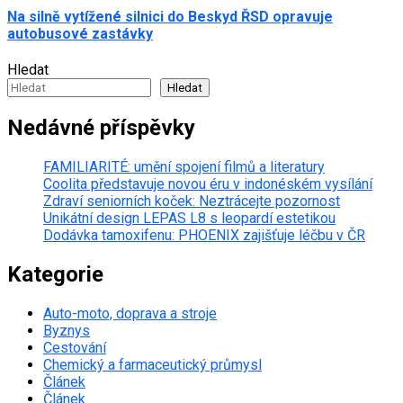
Na silně vytížené silnici do Beskyd ŘSD opravuje
autobusové zastávky
Hledat
Hledat
Nedávné příspěvky
FAMILIARITÉ: umění spojení filmů a literatury
Coolita představuje novou éru v indonéském vysílání
Zdraví seniorních koček: Neztrácejte pozornost
Unikátní design LEPAS L8 s leopardí estetikou
Dodávka tamoxifenu: PHOENIX zajišťuje léčbu v ČR
Kategorie
Auto-moto, doprava a stroje
Byznys
Cestování
Chemický a farmaceutický průmysl
Článek
Článek