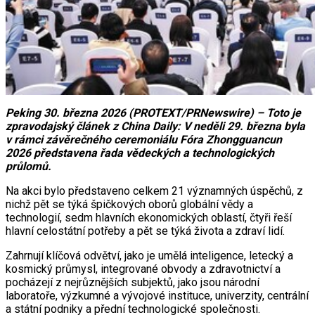
Peking 30. března 2026 (PROTEXT/PRNewswire) – Toto je
zpravodajský článek z China Daily: V neděli 29. března byla
v rámci závěrečného ceremoniálu Fóra Zhongguancun
2026 představena řada vědeckých a technologických
průlomů.
Na akci bylo představeno celkem 21 významných úspěchů, z
nichž pět se týká špičkových oborů globální vědy a
technologií, sedm hlavních ekonomických oblastí, čtyři řeší
hlavní celostátní potřeby a pět se týká života a zdraví lidí.
Zahrnují klíčová odvětví, jako je umělá inteligence, letecký a
kosmický průmysl, integrované obvody a zdravotnictví a
pocházejí z nejrůznějších subjektů, jako jsou národní
laboratoře, výzkumné a vývojové instituce, univerzity, centrální
a státní podniky a přední technologické společnosti.