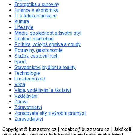
Energetika a suroviny
Finance a ekonomika
IT a telekomunikace
Kultura
Lifestyle
Média, společnost a životní styl
Obchod, marketing
Politika, veřejná správa a soudy
Potraviny, gastronomie
Služby, cestovní ruch
Sport
Stavebnictví, bydlení a reality
Technologie
Uncategorized
Věda
Věda, vzdělávání a školství
Vzdělávání
Zdraví
Zdravotnictví
Zpracovatelský a výrobní průmysl
Zpravodajství
Copyright © buzzstore.cz | redakce@buzzstore.cz | Jakékoli