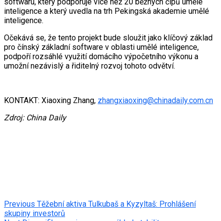
softwaru, který podporuje více než 20 běžných čipů umělé
inteligence a který uvedla na trh Pekingská akademie umělé
inteligence.
Očekává se, že tento projekt bude sloužit jako klíčový základ
pro čínský základní software v oblasti umělé inteligence,
podpoří rozsáhlé využití domácího výpočetního výkonu a
umožní nezávislý a řiditelný rozvoj tohoto odvětví.
KONTAKT: Xiaoxing Zhang,
zhangxiaoxing@chinadaily.com.cn
Zdroj: China Daily
Post
Previous
Těžební aktiva Tulkubaš a Kyzyltaš: Prohlášení
skupiny investorů
navigation