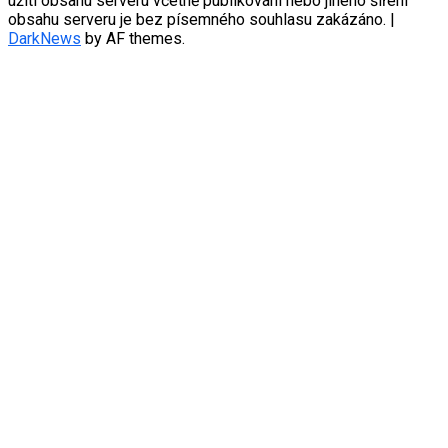
užití obsahu serveru včetně publikování nebo jiného šíření
obsahu serveru je bez písemného souhlasu zakázáno.
|
DarkNews
by AF themes.