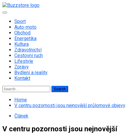
Skip
to
Primary
content
Menu
Sport
Auto-moto
Obchod
Energetika
Kultura
Zdravotnictví
Cestovní ruch
Lifestyle
Zprávy
Bydlení a reality
Kontakt
Search
for:
Home
V centru pozornosti jsou nejnovější průlomové objevy
Článek
V centru pozornosti jsou nejnovější