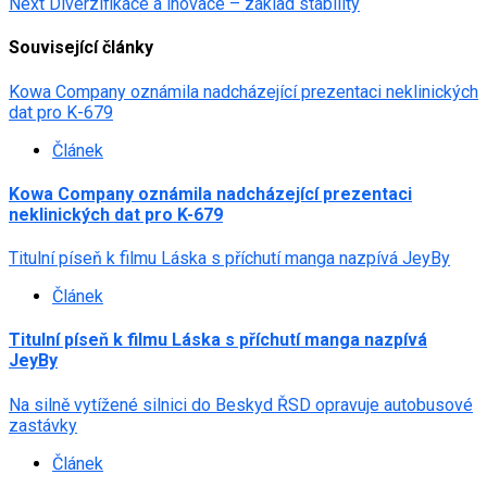
Next
Diverzifikace a inovace – základ stability
Související články
Kowa Company oznámila nadcházející prezentaci neklinických
dat pro K-679
Článek
Kowa Company oznámila nadcházející prezentaci
neklinických dat pro K-679
Titulní píseň k filmu Láska s příchutí manga nazpívá JeyBy
Článek
Titulní píseň k filmu Láska s příchutí manga nazpívá
JeyBy
Na silně vytížené silnici do Beskyd ŘSD opravuje autobusové
zastávky
Článek