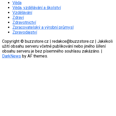
Věda
Věda, vzdělávání a školství
Vzdělávání
Zdraví
Zdravotnictví
Zpracovatelský a výrobní průmysl
Zpravodajství
Copyright © buzzstore.cz | redakce@buzzstore.cz | Jakékoli
užití obsahu serveru včetně publikování nebo jiného šíření
obsahu serveru je bez písemného souhlasu zakázáno.
|
DarkNews
by AF themes.