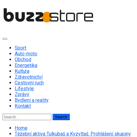
Skip
to
content
Primary
Menu
Sport
Auto-moto
Obchod
Energetika
Kultura
Zdravotnictví
Cestovní ruch
Lifestyle
Zprávy
Bydlení a reality
Kontakt
Search
for:
Home
Těžební aktiva Tulkubaš a Kyzyltaš: Prohlášení skupiny