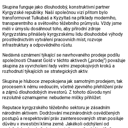
Skupina funguje jako dlouhodobý, konstruktivní partner
Kyrgyzské republiky. Naší společnou vizí přitom bylo
transformovat Tulkubaš a Kyzyltaš na příklady moderního,
transparentního a světového těžebního průmyslu. Vždy jsme
měli v úmyslu dosáhnout toho, aby přírodní zdroje
Kyrgyzstánu přinášely kyrgyzskému lidu dlouhodobé výhody
prostřednictvím vytváření pracovních míst, rozvoje
infrastruktury a odpovědného růstu.
Nedávná oznámení týkající se navrhovaného prodeje podílu
společnosti Chaarat Gold v těchto aktivech („prodej”) považuje
skupina za vyvrcholení řady velmi znepokojivých kroků a
rozhodnutí týkajících se strategických aktiv.
Skupina je hluboce znepokojena jak samotným prodejem, tak
procesem k němu vedoucím, včetně zjevného přehlížení práv
a zájmů dlouhodobých investorů. Z tohoto důvodu nyní
rezolutně oznamujeme: nebudeme mlčky přihlížet.
Reputace kyrgyzského těžebního sektoru je zásadním
národním aktivem. Dodržování mezinárodních osvědčených
postupů a respektování práv zainteresovaných stran posiluje
důvěru v investiční klima země. Jakékoli odchýlení od