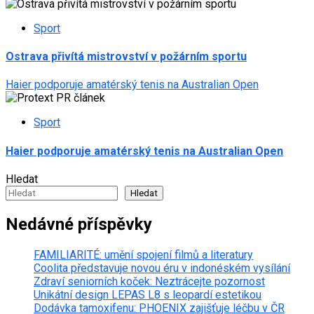
Sport
Ostrava přivítá mistrovství v požárním sportu
Haier podporuje amatérský tenis na Australian Open
Sport
Haier podporuje amatérský tenis na Australian Open
Hledat
Hledat
Nedávné příspěvky
FAMILIARITÉ: umění spojení filmů a literatury
Coolita představuje novou éru v indonéském vysílání
Zdraví seniorních koček: Neztrácejte pozornost
Unikátní design LEPAS L8 s leopardí estetikou
Dodávka tamoxifenu: PHOENIX zajišťuje léčbu v ČR