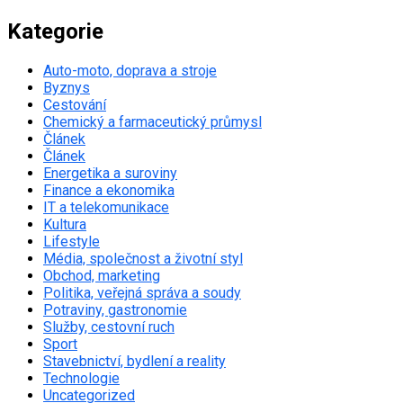
Kategorie
Auto-moto, doprava a stroje
Byznys
Cestování
Chemický a farmaceutický průmysl
Článek
Článek
Energetika a suroviny
Finance a ekonomika
IT a telekomunikace
Kultura
Lifestyle
Média, společnost a životní styl
Obchod, marketing
Politika, veřejná správa a soudy
Potraviny, gastronomie
Služby, cestovní ruch
Sport
Stavebnictví, bydlení a reality
Technologie
Uncategorized