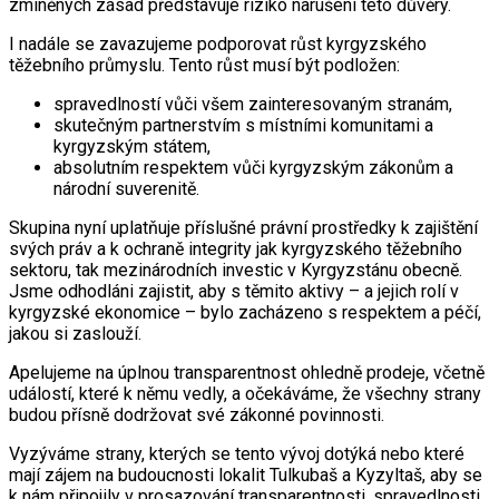
zmíněných zásad představuje riziko narušení této důvěry.
I nadále se zavazujeme podporovat růst kyrgyzského
těžebního průmyslu. Tento růst musí být podložen:
spravedlností vůči všem zainteresovaným stranám,
skutečným partnerstvím s místními komunitami a
kyrgyzským státem,
absolutním respektem vůči kyrgyzským zákonům a
národní suverenitě.
Skupina nyní uplatňuje příslušné právní prostředky k zajištění
svých práv a k ochraně integrity jak kyrgyzského těžebního
sektoru, tak mezinárodních investic v Kyrgyzstánu obecně.
Jsme odhodláni zajistit, aby s těmito aktivy – a jejich rolí v
kyrgyzské ekonomice – bylo zacházeno s respektem a péčí,
jakou si zaslouží.
Apelujeme na úplnou transparentnost ohledně prodeje, včetně
událostí, které k němu vedly, a očekáváme, že všechny strany
budou přísně dodržovat své zákonné povinnosti.
Vyzýváme strany, kterých se tento vývoj dotýká nebo které
mají zájem na budoucnosti lokalit Tulkubaš a Kyzyltaš, aby se
k nám připojily v prosazování transparentnosti, spravedlnosti