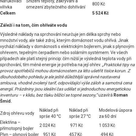
Nafukovací
Snížení teploty, zakrývání a
800 Kč
vířivka
omezení zbytečného dohřívání
Celkem
5 524 Kč
Záleží i na tom, čím ohříváte vodu
Výsledné náklady na sprchování neurčuje jen délka sprchy nebo
množství vody, ale také zdroj, kterým domácnost vodu ohřívá. Jinak
vychází náklady v domácnosti s elektrickým bojlerem, jinak s plynovým
ohřevem, tepelným čerpadlem nebo solárním systémem. Ve všech
případech ale platí stejný princip: čím nižší je výsledná teplota vody při
sprchování, tím méně energie je potřeba na její ohřev.
„Praktické tipy na
provoz spotřebičů mohou domácnostem za léto ušetřit tisíce korun. Z
dlouhodobého pohledu je ale ještě důležitější správně nastavená
smlouva, vhodně zvolený tarif, odpovídající výše záloh a samotná cena
energií. Prázdniny jsou ideální čas udělat si jednoduchou energetickou
inventuru – v klidu, bez tlaku blížící se topné sezony,”
uzavírá
Roman
Šmíd.
Náklad při
Náklad při
Modelová úspora
Zdroj ohřevu vody
sprše 40 °C
sprše 27 °C
za 60 dní
Elektřina –
2 024 Kč
971 Kč
1 053 Kč
přímotopný bojler
Plyn – plynový bojler
951 Kč
457 Kč
494 Kč