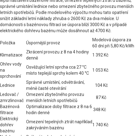
lepší nastavení bazénové filtrace, omezení tepelných ztrát u bazénu,
správné umístění lednice nebo omezení zbytečného provozu menších
letních spotřebičů. Podle modelového výpočtu mohou tato opatření
snížit základní letní náklady zhruba o 2600 Kč za dva měsíce. U
domácnosti s bazénovou filtrací se úspora blíží 3000 Kč a v případě
elektrického dohřevu bazénu může dosáhnout až 4700 Kč.
Modelová úspora za
Položka
Úspornější provoz
60 dní při 5,80 Kč/kWh
Zkrácení provozu z 8 na 4 hodiny
Klimatizace
1 392 Kč
denně
Ohřev vody
Osvěžující letní sprcha cca 27 °C
na
1 053 Kč
místo teplejší sprchy kolem 40 °C
sprchování
Správné umístění, odvětrávání,
Lednice
104 Kč
méně časté otevírání
Ledovač /
Omezení zbytečného provozu
87 Kč
zmrzlinovač
menších letních spotřebičů
Bazénová
Optimalizace doby filtrace z 8 na 6
348 Kč
filtrace
hodin denně
Elektrický
Omezení tepelných ztrát například
dohřev
1 740 Kč
zakrýváním bazénu
bazénu