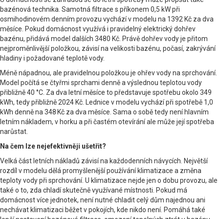
bazénová technika. Samotná filtrace s příkonem 0,5 kW při
osmihodinovém denním provozu vychází v modelu na 1392 Kč za dva
měsíce. Pokud domácnost využívá i pravidelný elektrický dohřev
bazénu, přidává model dalších 3480 Kč. Právě dohřev vody je přitom
nejproměnlivější položkou, závisí na velikosti bazénu, počasí, zakrývání
hladiny i požadované teplotě vody.
Méně nápadnou, ale pravidelnou položkou je ohřev vody na sprchování.
Model počítá se čtyřmi sprchami denně a výslednou teplotou vody
přibližně 40 °C. Za dva letní měsíce to představuje spotřebu okolo 349
kWh, tedy přibližně 2024 Kč. Lednice v modelu vychází při spotřebě 1,0
kWh denně na 348 Kč za dva měsíce. Sama o sobě tedy není hlavním
letním nákladem, v horku a při častém otevírání ale může její spotřeba
narůstat.
Na čem lze nejefektivněji ušetřit?
Velká část letních nákladů závisí na každodenních návycích. Největší
rozdíl v modelu dělá promyšlenější používání klimatizace a změna
teploty vody při sprchování. U klimatizace nejde jen o dobu provozu, ale
také o to, zda chladí skutečně využívané místnosti. Pokud má
domácnost více jednotek, není nutné chladit celý dům najednou ani
nechávat klimatizaci běžet v pokojích, kde nikdo není. Pomáhá také