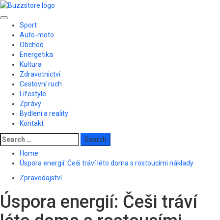
Skip
to
Primary
content
Sport
Menu
Auto-moto
Obchod
Energetika
Kultura
Zdravotnictví
Cestovní ruch
Lifestyle
Zprávy
Bydlení a reality
Kontakt
Search
for:
Home
Úspora energií: Češi tráví léto doma s rostoucími náklady
Zpravodajství
Úspora energií: Češi tráví