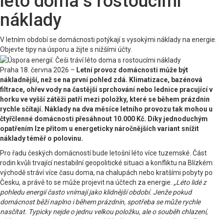
léto doma s rostoucími
náklady
V letním období se domácnosti potýkají s vysokými náklady na energie.
Objevte tipy na úsporu a žijte s nižšími účty.
Praha 18. června 2026 –
Letní provoz domácnosti může být
nákladnější, než se na první pohled zdá. Klimatizace, bazénová
filtrace, ohřev vody na častější sprchování nebo lednice pracující v
horku ve vyšší zátěži patří mezi položky, které se během prázdnin
rychle sčítají. Náklady na dva měsíce letního provozu tak mohou u
čtyřčlenné domácnosti přesáhnout 10.000 Kč. Díky jednoduchým
opatřením lze přitom u energeticky náročnějších variant snížit
náklady téměř o polovinu.
Pro řadu českých domácností bude letošní léto více tuzemské. Část
rodin kvůli trvající nestabilní geopolitické situaci a konfliktu na Blízkém
východě stráví více času doma, na chalupách nebo kratšími pobyty po
Česku, a právě to se může projevit na účtech za energie.
„Léto lidé z
pohledu energií často vnímají jako klidnější období. Jenže pokud
domácnost běží naplno i během prázdnin, spotřeba se může rychle
nasčítat. Typicky nejde o jednu velkou položku, ale o souběh chlazení,