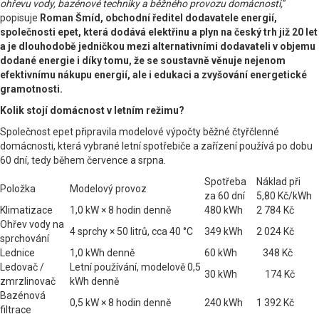
ohřevu vody, bazénové techniky a běžného provozu domácnosti,
”
popisuje
Roman Šmíd, obchodní ředitel dodavatele energií,
společnosti epet, která dodává elektřinu a plyn na český trh již 20 let
a je dlouhodobě jedničkou mezi alternativními dodavateli v objemu
dodané energie i díky tomu, že se soustavně věnuje nejenom
efektivnímu nákupu energií, ale i edukaci a zvyšování energetické
gramotnosti.
Kolik stojí domácnost v letním režimu?
Společnost epet připravila modelové výpočty běžné čtyřčlenné
domácnosti, která vybrané letní spotřebiče a zařízení používá po dobu
60 dní, tedy během července a srpna.
Spotřeba
Náklad při
Položka
Modelový provoz
za 60 dní
5,80 Kč/kWh
Klimatizace
1,0 kW × 8 hodin denně
480 kWh
2 784 Kč
Ohřev vody na
4 sprchy × 50 litrů, cca 40 °C
349 kWh
2 024 Kč
sprchování
Lednice
1,0 kWh denně
60 kWh
348 Kč
Ledovač /
Letní používání, modelově 0,5
30 kWh
174 Kč
zmrzlinovač
kWh denně
Bazénová
0,5 kW × 8 hodin denně
240 kWh
1 392 Kč
filtrace