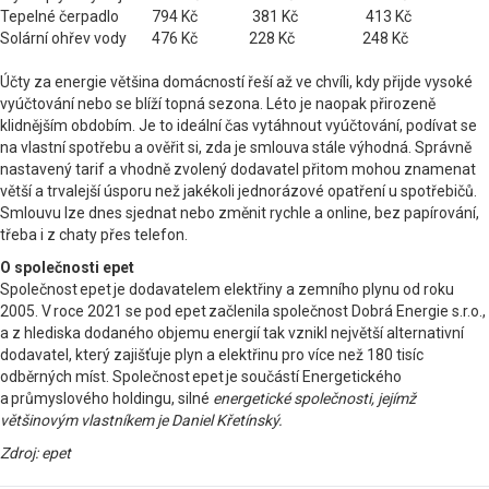
Tepelné čerpadlo
794 Kč
381 Kč
413 Kč
Solární ohřev vody
476 Kč
228 Kč
248 Kč
Účty za energie většina domácností řeší až ve chvíli, kdy přijde vysoké
vyúčtování nebo se blíží topná sezona. Léto je naopak přirozeně
klidnějším obdobím. Je to ideální čas vytáhnout vyúčtování, podívat se
na vlastní spotřebu a ověřit si, zda je smlouva stále výhodná. Správně
nastavený tarif a vhodně zvolený dodavatel přitom mohou znamenat
větší a trvalejší úsporu než jakékoli jednorázové opatření u spotřebičů.
Smlouvu lze dnes sjednat nebo změnit rychle a online, bez papírování,
třeba i z chaty přes telefon.
O společnosti epet
Společnost epet je dodavatelem elektřiny a zemního plynu od roku
2005. V roce 2021 se pod epet začlenila společnost Dobrá Energie s.r.o.,
a z hlediska dodaného objemu energií tak vznikl největší alternativní
dodavatel, který zajišťuje plyn a elektřinu pro více než 180 tisíc
odběrných míst. Společnost epet je součástí Energetického
a průmyslového holdingu, silné
energetické společnosti, jejímž
většinovým vlastníkem je Daniel Křetínský.
Zdroj: epet