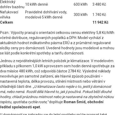
Elektrický
10 kWh denně
600 kWh
3 480 Kč
dohřev bazénu
Nafukovací
Pravidelné dohřívání vody,
300 kWh
1 740 Kč
vířivka
modelově 5 kWh denně
Celkem
11 942 Kč
Pozn.: Výpočty pracují s orientační celkovou cenou elektřiny 5,8 Kč/kWh
včetně distribuce, regulovaných poplatků a DPH. Model vychází z
aktuálních hodnot indikativního pásma ERÚ a z průměrné regulované
složky ceny pro domácnosti. Uvedené hodnoty jsou modelové a mohou
se lišit podle konkrétní spotřeby a tarifu domácnosti.
Jednou z nejviditelnějších letních položek je klimatizace. V modelovém
příkladu s příkonem 1,0 kW a provozem osm hodin denně spotřebuje za
dva měsíce 480 kWh, což odpovídá částce 2784 Kč. Výsledné náklady
neovlivňuje jen samotné zařízení, ale hlavně způsob používání –
nastavená teplota, délka provozu, stínění místnosti nebo větrání v
chladnější části dne.
„U klimatizace často nejde o to, jestli ji domácnost
má, nebo nemá. Rozdíl dělá hlavně to, jak ji používá. Pokud běží dlouhé
hodiny, chladí prázdnou místnost nebo je nastavená na zbytečně nízkou
teplotu, spotřeba rychle roste,“
doplňuje
Roman Šmíd, obchodní
ředitel společnosti epet.
U domácností se zahradou se do letní spotřeby může propsat také