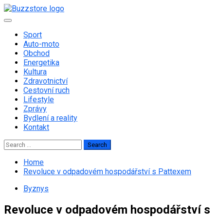
Skip
to
Primary
content
Menu
Sport
Auto-moto
Obchod
Energetika
Kultura
Zdravotnictví
Cestovní ruch
Lifestyle
Zprávy
Bydlení a reality
Kontakt
Search
for:
Home
Revoluce v odpadovém hospodářství s Pattexem
Byznys
Revoluce v odpadovém hospodářství s