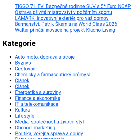
TIGGO 7 HEV: Bezpečné rodinné SUV s 5* Euro NCAP
Ostrava přivítá mistrovství v požárním sportu
LAMARK: Inovativní exteriér pro váš domov
Barmanství: Patrik Škamla na World Class 2026
Walter přináší inovace na projekt Kladno Living
Kategorie
Auto-moto, doprava a stroje
Byznys
Cestování
Chemický a farmaceutický průmysl
Článek
Článek
Energetika a suroviny
Finance a ekonomika
IT a telekomunikace
Kultura
Lifestyle
Média, společnost a životní styl
Obchod, marketing
Politika, veřejná správa a soudy