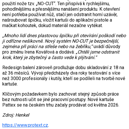
použití nože tzv. „NO-CUT“. Ten přispívá k rychlejšímu,
pohodlnějšímu a přesnějšímu nanášení produktu. K otevření
není potřeba používat nůž, stačí jen odstranit horní uzávěr,
našroubovat špičku, vložit kartuši do aplikační pistole a
mačkat kohoutek, dokud materiál nezačne vytékat.
„Mnoho lidí dnes plastovou špičku při otevírání poškodí nebo
ji odřízne nešikovně. Nový systém NO-CUT je bezpečnější,
zejména při práci na střeše nebo na žebříku,“
uvádí důvody
pro změnu Irena Kovářová a dodává:
„Chtěli jsme odstranit
krok, který je zbytečný a často vede k plýtvání.“
Redesign balení zároveň prodlužuje dobu skladování z 18 na
až 36 měsíců. Vývoji předcházely dva roky testování s více
než 3000 profesionály i kutily, kteří se podíleli na tvorbě nové
kartuše.
Klíčovým požadavkem bylo zachovat stejný způsob práce
bez nutnosti učit se jiné pracovní postupy. Nové kartuše
Pattex se na českém trhu začaly prodávat od května 2026.
Zdroj: Henkel
https://www.protext.cz
.