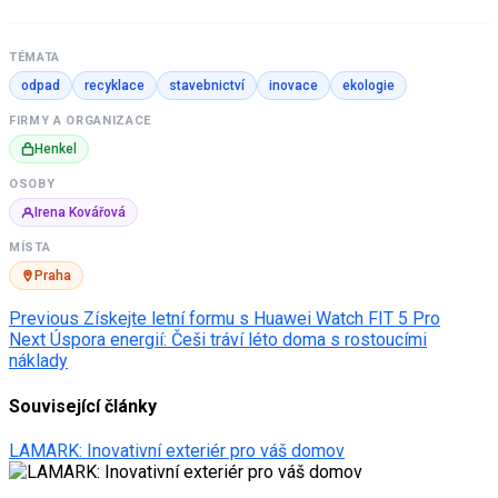
TÉMATA
odpad
recyklace
stavebnictví
inovace
ekologie
FIRMY A ORGANIZACE
Henkel
OSOBY
Irena Kovářová
MÍSTA
Praha
Post
Previous
Získejte letní formu s Huawei Watch FIT 5 Pro
Next
Úspora energií: Češi tráví léto doma s rostoucími
navigation
náklady
Související články
LAMARK: Inovativní exteriér pro váš domov