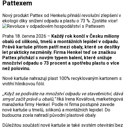
Pattexem
Nový produkt Pattex od Henkelu přináší revoluční zlepšení v
ekologii díky snížení odpadu a plastu o 73 %. Zjistěte více!
Praha 18. června 2026 –
Každý rok končí v Česku miliony
obalů od silikonů, tmelů a montážních lepidel v odpadu.
Právě kartuše přitom patří mezi obaly, které se desítky
let prakticky nezměnily. Firma Henkel teď se značkou
Pattex přichází s novým typem balení, které snižuje
množství odpadu o 73 procent a spotřebu plastu o více
než polovinu.
Nové kartuše nahrazují plast 100% recyklovaným kartonem s
vnitřní hliníkovou fólií.
„Když se podíváte na množství odpadu ve stavebnictví, dává
smysl začít právě u obalů,“
říká Irena Kovářová, marketingová
manažerka firmy Henkel. Podle ní firma postupně zavede
nové kartuše u tmelů, silikonů a montážních lepidel. Do
budoucna zcela nahradí původní plastové obaly.
Důležitou součástí nové kartuše je také systém otevírání bez