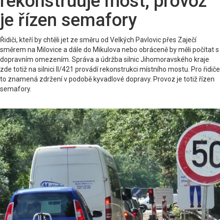
rekonstruuje most, provoz
je řízen semafory
Řidiči, kteří by chtěli jet ze směru od Velkých Pavlovic přes Zaječí
směrem na Milovice a dále do Mikulova nebo obráceně by měli počítat s
dopravním omezením. Správa a údržba silnic Jihomoravského kraje
zde totiž na silnici II/421 provádí rekonstrukci místního mostu. Pro řidiče
to znamená zdržení v podobě kyvadlové dopravy. Provoz je totiž řízen
semafory.