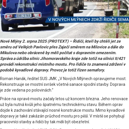
Nové Mlýny 2. srpna 2025 (PROTEXT) – Řidiči, kteří by chtěli jet ze
směru od Velkých Pavlovic přes Zaječí směrem na Milovice a dále do
Mikulova nebo obráceně by měli počítat s dopravním omezením.
Správa a údržba silnic Jihomoravského kraje zde totiž na silnici II/421
provádí rekonstrukci místního mostu. Pro řidiče to znamená zdržení v
podobě kyvadlové dopravy. Provoz je totiž řízen semafory.
Roman Hanák, ředitel SUS JMK: „V Nových Mlýnech opravujeme most.
Rekonstruuje se mostní svršek včetně sanace spodní stavby. Doprava
je zde vedena po polovinách.“
Práce na opravě mostu začaly letos už koncem března. Jeho renovace
už byla nutná kvůli jeho špatnému technickému stavu. Během oprav
dojde k zachování stávající nosné konstrukce mostu. Mimo kyvadlové
dopravy je také zakázán průchod mostu pro pěší. V místě se pohybují
pracovníci stavby a řidiči by tak měli být obezřetní.