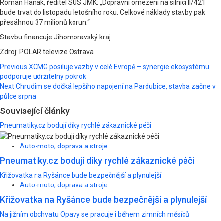
Roman Hanák, ředitel SUS JMK: „Dopravní omezení na silnici II/421
bude trvat do listopadu letošního roku. Celkové náklady stavby pak
přesáhnou 37 milionů korun.“
Stavbu financuje Jihomoravský kraj.
Zdroj: POLAR televize Ostrava
Post
Previous
XCMG posiluje vazby v celé Evropě – synergie ekosystému
podporuje udržitelný pokrok
navigation
Next
Chrudim se dočká lepšího napojení na Pardubice, stavba začne v
půlce srpna
Související články
Pneumatiky.cz bodují díky rychlé zákaznické péči
Auto-moto, doprava a stroje
Pneumatiky.cz bodují díky rychlé zákaznické péči
Křižovatka na Ryšánce bude bezpečnější a plynulejší
Auto-moto, doprava a stroje
Křižovatka na Ryšánce bude bezpečnější a plynulejší
Na jižním obchvatu Opavy se pracuje i během zimních měsíců