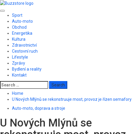
Skip
to
Primary
content
Sport
Menu
Auto-moto
Obchod
Energetika
Kultura
Zdravotnictví
Cestovní ruch
Lifestyle
Zprávy
Bydlení a reality
Kontakt
Search
for:
Home
U Nových Mlýnů se rekonstruuje most, provoz je řízen semafory
Auto-moto, doprava a stroje
U Nových Mlýnů se