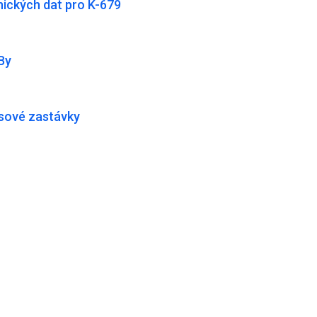
ických dat pro K-679
By
usové zastávky