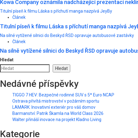
Kowa Company oznámila nadcházející prezentaci neklin
Titulní píseň k filmu Láska s příchutí manga nazpívá JeyBy
Článek
Titulní píseň k filmu Láska s příchutí manga nazpívá Jey
Na silně vytížené silnici do Beskyd ŘSD opravuje autobusové zastávky
Článek
Na silně vytížené silnici do Beskyd ŘSD opravuje autob
Hledat
Hledat
Nedávné příspěvky
TIGGO 7 HEV: Bezpečné rodinné SUV s 5* Euro NCAP
Ostrava přivítá mistrovství v požárním sportu
LAMARK: Inovativní exteriér pro váš domov
Barmanství: Patrik Škamla na World Class 2026
Walter přináší inovace na projekt Kladno Living
Kategorie