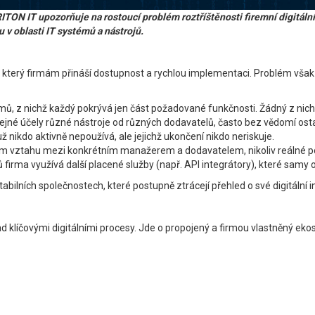
 IT upozorňuje na rostoucí problém roztříštěnosti firemní digitální in
u v oblasti IT systémů a nástrojů.
 který firmám přináší dostupnost a rychlou implementaci. Problém však 
, z nichž každý pokrývá jen část požadované funkčnosti. Žádný z nich ne
tejné účely různé nástroje od různých dodavatelů, často bez vědomí osta
 už nikdo aktivně nepoužívá, ale jejichž ukončení nikdo neriskuje.
em vztahu mezi konkrétním manažerem a dodavatelem, nikoliv reálné p
firma využívá další placené služby (např. API integrátory), které samy o
stabilních společnostech, které postupně ztrácejí přehled o své digitální i
ad klíčovými digitálními procesy. Jde o propojený a firmou vlastněný ek