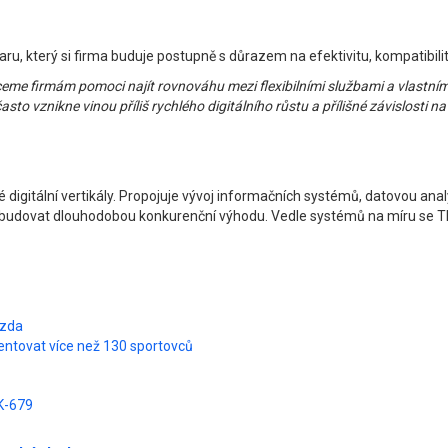
ru, který si firma buduje postupně s důrazem na efektivitu, kompatibilitu
me firmám pomoci najít rovnováhu mezi flexibilními službami a vlastním
o vznikne vinou příliš rychlého digitálního růstu a přílišné závislosti na 
né digitální vertikály. Propojuje vývoj informačních systémů, datovou 
a budovat dlouhodobou konkurenční výhodu. Vedle systémů na míru se TRIT
ízda
zentovat více než 130 sportovců
K-679