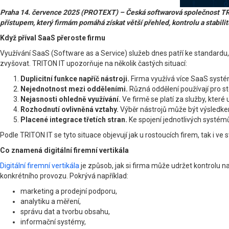
Praha 14. července 2025 (PROTEXT) – Česká softwarová společnost TRITON
přístupem, který firmám pomáhá získat větší přehled, kontrolu a stabilit
Když příval SaaS přeroste firmu
Využívání SaaS (Software as a Service) služeb dnes patří ke standardu,
zvyšovat. TRITON IT upozorňuje na několik častých situací:
Duplicitní funkce napříč nástroji.
Firma využívá více SaaS systémů
Nejednotnost mezi odděleními.
Různá oddělení používají pro s
Nejasnosti ohledně využívání.
Ve firmě se platí za služby, které
Rozhodnutí ovlivněná vztahy.
Výběr nástrojů může být výsledk
Placené integrace třetích stran.
Ke spojení jednotlivých systémů 
Podle TRITON IT se tyto situace objevují jak u rostoucích firem, tak i ve 
Co znamená digitální firemní vertikála
Digitální firemní vertikála
je způsob, jak si firma může udržet kontrolu n
konkrétního provozu. Pokrývá například:
marketing a prodejní podporu,
analytiku a měření,
správu dat a tvorbu obsahu,
informační systémy,