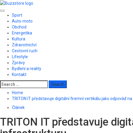
Skip
to
Primary
content
Sport
Menu
Auto-moto
Obchod
Energetika
Kultura
Zdravotnictví
Cestovní ruch
Lifestyle
Zprávy
Bydlení a reality
Kontakt
Search
for:
Home
TRITON IT představuje digitální firemní vertikálu jako odpověď na 
Článek
TRITON IT představuje digitá