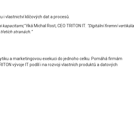
 i vlastnictví klíčových dat a procesů.
i kapacitami,”
říká Michal Rost, CEO TRITON IT.
“Digitální firemní vertikála
třetích stranách.”
analytiku a marketingovou exekuci do jednoho celku. Pomáhá firmám
ON vývoje IT podílí i na rozvoji vlastních produktů a datových