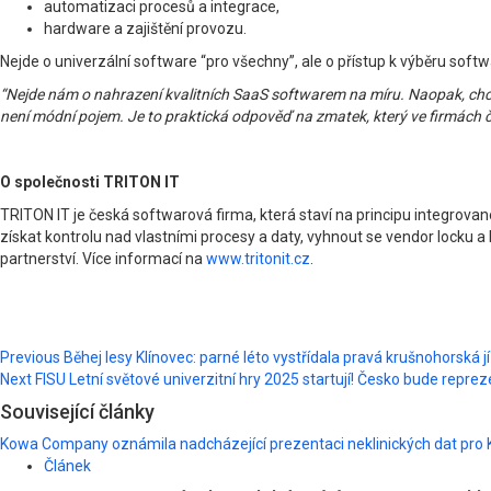
automatizaci procesů a integrace,
hardware a zajištění provozu.
Nejde o univerzální software “pro všechny”, ale o přístup k výběru softwa
“Nejde nám o nahrazení kvalitních SaaS softwarem na míru. Naopak, chce
není módní pojem. Je to praktická odpověď na zmatek, který ve firmách čast
O společnosti TRITON IT
TRITON IT je česká softwarová firma, která staví na principu integrova
získat kontrolu nad vlastními procesy a daty, vyhnout se vendor locku 
partnerství. Více informací na
www.tritonit.cz
.
Post
Previous
Běhej lesy Klínovec: parné léto vystřídala pravá krušnohorská j
Next
FISU Letní světové univerzitní hry 2025 startují! Česko bude repre
navigation
Související články
Kowa Company oznámila nadcházející prezentaci neklinických dat pro 
Článek