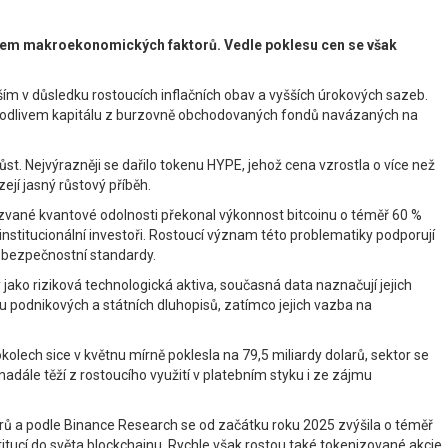
livem makroekonomických faktorů. Vedle poklesu cen se však
vším v důsledku rostoucích inflačních obav a vyšších úrokových sazeb.
také odlivem kapitálu z burzovně obchodovaných fondů navázaných na
t. Nejvýrazněji se dařilo tokenu HYPE, jehož cena vzrostla o více než
ejí jasný růstový příběh.
zvané kvantové odolnosti překonal výkonnost bitcoinu o téměř 60 %
institucionální investoři. Rostoucí význam této problematiky podporují
 bezpečnostní standardy.
o riziková technologická aktiva, současná data naznačují jejich
u podnikových a státních dluhopisů, zatímco jejich vazba na
lech sice v květnu mírně poklesla na 79,5 miliardy dolarů, sektor se
dále těží z rostoucího využití v platebním styku i ze zájmu
larů a podle Binance Research se od začátku roku 2025 zvýšila o téměř
titucí do světa blockchainu. Rychle však rostou také tokenizované akcie,