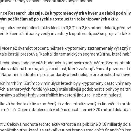
jímavé trendy v oblasti decentralizovaných financí.
ance Research ukazuje, že kryptoměnový trh v květnu oslabil pod v
ovým počítačům až po rychle rostoucí trh tokenizovaných aktiv.
italizace digitálních aktiv klesla o 3,3 % na 2,55 bilionu dolarů, přede
merické centrální banky vedly investory k opatrnosti, což se projevilo 
il více než dvanáct procent, některé kryptoměny zaznamenaly výrazný růs
stále častěji přesouvají kapitál do tematických segmentů trhu, které nabíz
 o technologie odolné vůči budoucím kvantovým počítačům. Segment tak
ko vzdálená hrozba, ale jako oblast, které začínají věnovat pozornost i 
m Národním institutem pro standardy a technologie pro přechod na nové
ím trhům. Zatímco v minulých letech byly kryptoměny často vnímány jak
ch a etherových fondů vykazují stále silnější podobnost s pohyby na trh
ěny začínají hrát v portfoliích investorů jinou roli než v minulosti.
elková hodnota aktiv uzamčených v decentralizovaných finančních protoko
 měsíců. Objem stablecoinů v oběhu dosáhl téměř 320 miliard dolarů a na
iv. Celková hodnota těchto aktiv vzrostla na přibližně 31,8 miliardy do
něžního trhu, které se stávají vstupní branou tradičních finančních ins