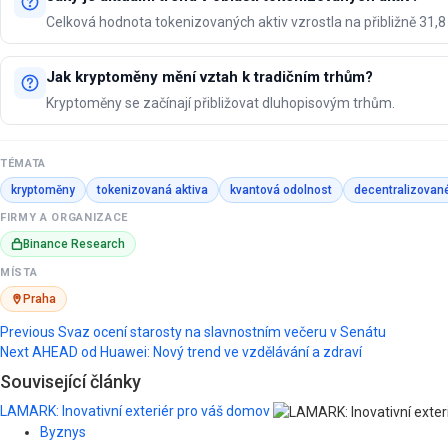
Celková hodnota tokenizovaných aktiv vzrostla na přibližně 31,8 
Jak kryptoměny mění vztah k tradičním trhům?
Kryptoměny se začínají přibližovat dluhopisovým trhům.
TÉMATA
kryptoměny
tokenizovaná aktiva
kvantová odolnost
decentralizovan
FIRMY A ORGANIZACE
Binance Research
MÍSTA
Praha
Post
Previous
Svaz ocení starosty na slavnostním večeru v Senátu
Next
AHEAD od Huawei: Nový trend ve vzdělávání a zdraví
navigation
Související články
LAMARK: Inovativní exteriér pro váš domov
Byznys