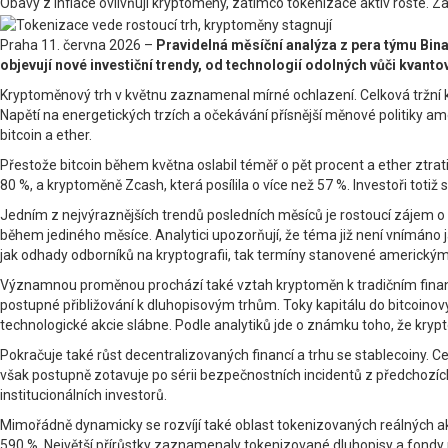
Obavy z inflace ovlivňují kryptoměny, zatímco tokenizace aktiv roste. Za
Praha 11. června 2026 –
Pravidelná měsíční analýza z pera týmu Bin
objevují nové investiční trendy, od technologií odolných vůči kvant
Kryptoměnový trh v květnu zaznamenal mírné ochlazení. Celková tržní kap
Napětí na energetických trzích a očekávání přísnější měnové politiky a
bitcoin a ether.
Přestože bitcoin během května oslabil téměř o pět procent a ether ztrat
80 %, a kryptoměně Zcash, která posílila o více než 57 %. Investoři totiž 
Jedním z nejvýraznějších trendů posledních měsíců je rostoucí zájem
během jediného měsíce. Analytici upozorňují, že téma již není vnímáno ja
jak odhady odborníků na kryptografii, tak termíny stanovené americký
Významnou proměnou prochází také vztah kryptoměn k tradičním finančn
postupné přibližování k dluhopisovým trhům. Toky kapitálu do bitcoinový
technologické akcie slábne. Podle analytiků jde o známku toho, že kryptom
Pokračuje také růst decentralizovaných financí a trhu se stablecoiny. C
však postupně zotavuje po sérii bezpečnostních incidentů z předchozích
institucionálních investorů.
Mimořádně dynamicky se rozvíjí také oblast tokenizovaných reálných akt
590 %. Největší přírůstky zaznamenaly tokenizované dluhopisy a fondy pe