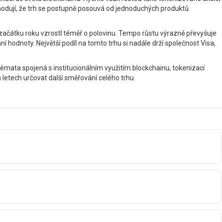
shodují, že trh se postupně posouvá od jednoduchých produktů
 začátku roku vzrostl téměř o polovinu. Tempo růstu výrazně převyšuje
í hodnoty. Největší podíl na tomto trhu si nadále drží společnost Visa,
émata spojená s institucionálním využitím blockchainu, tokenizací
 letech určovat další směřování celého trhu.