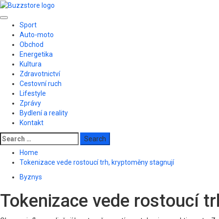
Skip
to
Primary
content
Sport
Menu
Auto-moto
Obchod
Energetika
Kultura
Zdravotnictví
Cestovní ruch
Lifestyle
Zprávy
Bydlení a reality
Kontakt
Search
for:
Home
Tokenizace vede rostoucí trh, kryptoměny stagnují
Byznys
Tokenizace vede rostoucí tr