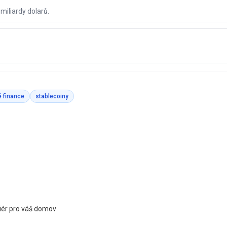
miliardy dolarů.
é finance
stablecoiny