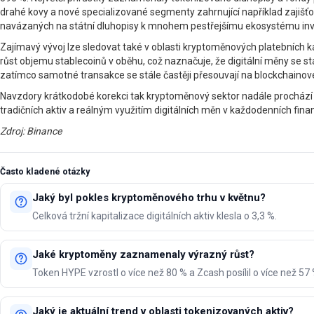
drahé kovy a nové specializované segmenty zahrnující například zajišťo
navázaných na státní dluhopisy k mnohem pestřejšímu ekosystému invest
Zajímavý vývoj lze sledovat také v oblasti kryptoměnových platebních k
růst objemu stablecoinů v oběhu, což naznačuje, že digitální měny se stá
zatímco samotné transakce se stále častěji přesouvají na blockchainové
Navzdory krátkodobé korekci tak kryptoměnový sektor nadále prochází s
tradičních aktiv a reálným využitím digitálních měn v každodenních finan
Zdroj: Binance
Často kladené otázky
Jaký byl pokles kryptoměnového trhu v květnu?
Celková tržní kapitalizace digitálních aktiv klesla o 3,3 %.
Jaké kryptoměny zaznamenaly výrazný růst?
Token HYPE vzrostl o více než 80 % a Zcash posílil o více než 57 
Jaký je aktuální trend v oblasti tokenizovaných aktiv?