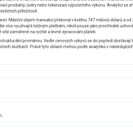
vací produkty, úvěry nebo tokenizaci výpočetního výkonu. Analytici se 
ičních příležitostí.
aret. Měsíční objem transakcí překonal v květnu 747 milionů dolarů a od
le více využívají k běžným platbám, nikoli pouze jako prostředek uchován
 sítě zaměřené na rychlé a levné zpracování plateb.
trukturální proměnou. Vedle cenových výkyvů se do popředí dostávají t
čních službách. Právě tyto oblasti mohou podle analytiků v následujících
%.