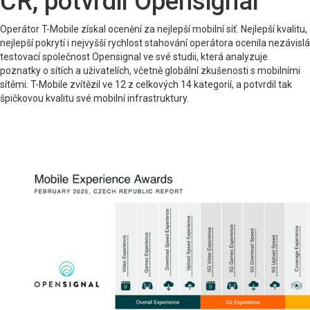
ČR, potvrdil Opensignal
Operátor T-Mobile získal ocenění za nejlepší mobilní síť. Nejlepší kvalitu,
nejlepší pokrytí i nejvyšší rychlost stahování operátora ocenila nezávislá
testovací společnost Opensignal ve své studii, která analyzuje
poznatky o sítích a uživatelích, včetně globální zkušenosti s mobilními
sítěmi. T-Mobile zvítězil ve 12 z celkových 14 kategorií, a potvrdil tak
špičkovou kvalitu své mobilní infrastruktury.