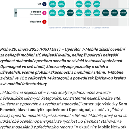
Praha 20. února 2025 (PROTEXT) – Operátor T-Mobile získal ocenění
za nejlepší mobilní síť. Nejlepší kvalitu, nejlepší pokrytí i nejvyšší
rychlost stahování operátora ocenila nezávislá testovací společnost
Opensignal ve své studii, která analyzuje poznatky o sítích a
uživatelích, včetně globální zkušenosti s mobilními sítěmi. T-Mobile
zvítězil ve 12 z celkových 14 kategorií, a potvrdil tak špičkovou kvalitu
své mobilní infrastruktury.
„T-Mobile má nejlepší síť – v naší analýze jednoznačně zvítězil v
následujících klíčových kategoriích: konzistentně nejlepší kvalita sítě,
zkušenost s pokrytím a s rychlostí stahování,“
komentuje výsledky
Sam
Fenwick, hlavní analytik společnosti Opensignal
, a dodává
„Žádný
český operátor nenabízí lepší zkušenost s 5G než T-Mobile, který si navíc
udržel obě ocenění Opensignalu za rychlost 5G (rychlost stahování a
rychlost odesílání) z předchozího reportu.“
V aktuálním Mobile Network