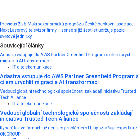
Post
Previous
Živě: Makroekonomická prognóza České bankovní asociace
Next
Laserový televizor firmy Hisense si již šest let udržuje pozici
navigation
světové jedničky
Související články
Adastra vstupuje do AWS Partner Greenfield Program s cílem urychlit
migraci a AI transformaci
IT a telekomunikace
Adastra vstupuje do AWS Partner Greenfield Program s
cílem urychlit migraci a AI transformaci
Vedoucí globální technologické společnosti zakládají iniciativu Trusted
Tech Alliance
IT a telekomunikace
Vedoucí globální technologické společnosti zakládají
iniciativu Trusted Tech Alliance
Kyberútok ve firmách už není jen problémem IT, upozorňuje expertka z
OK GROUP