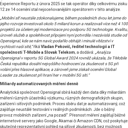
Experience Reportu z února 2025 se tak operátor díky celkovému zisku
12 ze 14 ocenění stal nejoceňovanějším operátorem v této analýze.
„Mobilní síť neustále zdokonalujeme, během posledních dvou let jsme do
jejího rozvoje investovali okolo 5 miliard korun a realizovali více než 4 100
projektů za účelem její modernizace pro podporu 5G technologie. Kvalitu,
úroveň služeb a spolehlivost připojení nyní potvrdila i nezávislá studie od
Opensignal, kde se nám navíc podařilo obhájit i minulé vítězství v
rychlosti naší sítě,“
říká
Vladan Pekovič, ředitel technologií a IT
společností T-Mobile a Slovak Telekom
, a dodává:
„Analýza
Opensignal v reportu 5G Global Award 2024 rovněž ukázala, že T-Mobile
Česká republika dosáhl nejvyššího hodnocení za zkušenost s 5G při
volání přes hlasové aplikace, a zároveň jsme získali ocenění Global
Leader za zkušenost při hraní her v mobilní 5G síti.“
Miliardy automatizovaných měření denně
Analytická společnost Opensignal sbírá každý den data díky miliardám
měření různých účastníků výzkumu, různých demografických skupin,
zařízení i síťových podmínek. Proces sběru dat je automatizovaný, což
zajišťuje neustálé testování v reálných podmínkách. Jde o běžný
provoz mobilních zařízení „na pozadí“. Přesnost měření zajišťují běžné
internetové servery jako Google, Akamai či Amazon CDN, což poskytuje
skutečně reprezentativní pohled na síťové zkušenosti, bez možnosti