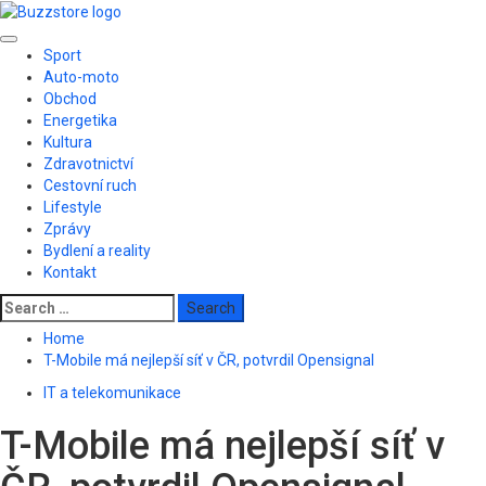
Skip
to
Primary
content
Sport
Menu
Auto-moto
Obchod
Energetika
Kultura
Zdravotnictví
Cestovní ruch
Lifestyle
Zprávy
Bydlení a reality
Kontakt
Search
for:
Home
T-Mobile má nejlepší síť v ČR, potvrdil Opensignal
IT a telekomunikace
T-Mobile má nejlepší síť v