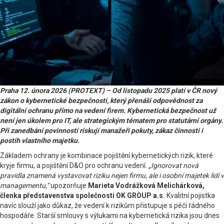
Praha 12. února 2026 (PROTEXT) – Od listopadu 2025 platí v ČR nový
zákon o kybernetické bezpečnosti, který přenáší odpovědnost za
digitální ochranu přímo na vedení firem. Kybernetická bezpečnost už
není jen úkolem pro IT, ale strategickým tématem pro statutární orgány.
Při zanedbání povinností riskují manažeři pokuty, zákaz činnosti i
postih vlastního majetku.
Základem ochrany je kombinace pojištění kybernetických rizik, které
kryje firmu, a pojištění D&O pro ochranu vedení.
„Ignorovat nová
pravidla znamená vystavovat riziku nejen firmu, ale i osobní majetek lidí v
managementu,“
upozorňuje
Marieta Vodrážková Melichárková,
členka představenstva společnosti OK GROUP a.s.
Kvalitní pojistka
navíc slouží jako důkaz, že vedení k rizikům přistupuje s péčí řádného
hospodáře. Starší smlouvy s výlukami na kybernetická rizika jsou dnes