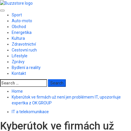
Skip
to
Primary
content
Sport
Menu
Auto-moto
Obchod
Energetika
Kultura
Zdravotnictví
Cestovní ruch
Lifestyle
Zprávy
Bydlení a reality
Kontakt
Search
for:
Home
Kyberútok ve firmách už není jen problémem IT, upozorňuje
expertka z OK GROUP
IT a telekomunikace
Kyberútok ve firmách už