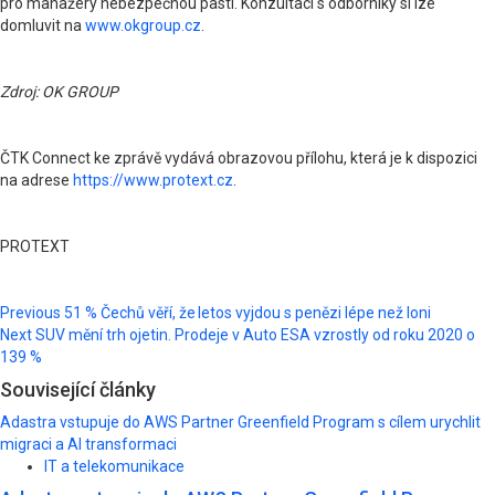
pro manažery nebezpečnou pastí. Konzultaci s odborníky si lze
domluvit na
www.okgroup.cz
.
Zdroj: OK GROUP
ČTK Connect ke zprávě vydává obrazovou přílohu, která je k dispozici
na adrese
https://www.protext.cz
.
PROTEXT
Post
Previous
51 % Čechů věří, že letos vyjdou s penězi lépe než loni
Next
SUV mění trh ojetin. Prodeje v Auto ESA vzrostly od roku 2020 o
navigation
139 %
Související články
Adastra vstupuje do AWS Partner Greenfield Program s cílem urychlit
migraci a AI transformaci
IT a telekomunikace