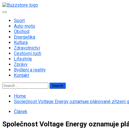
Skip
to
Primary
content
Menu
Sport
Auto-moto
Obchod
Energetika
Kultura
Zdravotnictví
Cestovní ruch
Lifestyle
Zprávy
Bydlení a reality
Kontakt
Search
for:
Home
Společnost Voltage Energy oznamuje plánované zřízení gl
Článek
Společnost Voltage Energy oznamuje plán