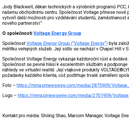
Jody Blackwell, děkan technických a výrobních programů PCC, 
našemu obchodnímu centru. Společnost Voltage přinese nové pří
vytvoří další možnosti pro vzdělávání studentů, zaměstnanost a
nového partnerství.”
O společnosti
Voltage Energy Group
Společnost
Voltage Energy Group (“Voltage Energy”)
byla založ
měřítku veřejných služeb. Její sídlo se nachází v Chapel Hill v
Společnost Voltage Energy vykazuje každoroční růst a dodává i
Společnost se pevně hlásí k excelentním službám a podporuje ch
náhledy ve virtuální realitě. Její vlajkové produkty VOLTAGE®L
požadavky každého klienta, což podtrhuje trvalé zaměření spo
Foto –
https://mma.prnewswire.com/media/2875909/Voltage
Logo –
https://mma.prnewswire.com/media/2701909/Voltag
Kontakt pro média: Shiling Shao, Marcom Manager, Voltage Ene