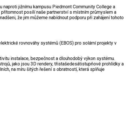
čku naproti jižnímu kampusu Piedmont Community College a
 přítomnost posílí naše partnerství s místním průmyslem a
e nadšeni, že jim můžeme nabídnout podporu při zahájení tohoto
lektrické rovnováhy systémů (EBOS) pro solární projekty v
ktivitu instalace, bezpečnost a dlouhodobý výkon systému.
rojů, jako jsou 3D rendery, třistašedesátistupňové prohlídky a
h, na míru šitých řešení s obratností, která splňuje