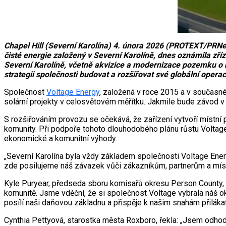
Chapel Hill (Severní Karolína) 4. února 2026 (PROTEXT/PRNew
čisté energie založený v Severní Karolíně, dnes oznámila zří
Severní Karolíně, včetně akvizice a modernizace pozemku o r
strategii společnosti budovat a rozšiřovat své globální oper
Společnost
Voltage Energy
, založená v roce 2015 a v současné
solární projekty v celosvětovém měřítku. Jakmile bude závod 
S rozšiřováním provozu se očekává, že zařízení vytvoří místní 
komunity. Při podpoře tohoto dlouhodobého plánu růstu Voltage E
ekonomické a komunitní výhody.
„Severní Karolína byla vždy základem společnosti Voltage Energ
zde posilujeme náš závazek vůči zákazníkům, partnerům a míst
Kyle Puryear, předseda sboru komisařů okresu Person County, 
komunitě. Jsme vděční, že si společnost Voltage vybrala náš okr
posílí naši daňovou základnu a přispěje k našim snahám přilákat 
Cynthia Pettyová, starostka města Roxboro, řekla: „Jsem odhod