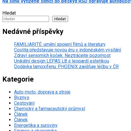
Na silně vytížené silnici do Beskyd ŘSD opravuje autobus
Hledat
Hledat
Nedávné příspěvky
FAMILIARITÉ: umění spojení filmů a literatury
Coolita představuje novou éru v indonéském vysílání
Zdraví seniorních koček: Neztrácejte pozornost
Unikátní design LEPAS L8 s leopardí estetikou
Dodávka tamoxifenu: PHOENIX zajišťuje léčbu v ČR
Kategorie
Auto-moto, doprava a stroje
Byznys
Cestování
Chemický a farmaceutický průmysl
Článek
Článek
Energetika a suroviny
Finance a ekonomika