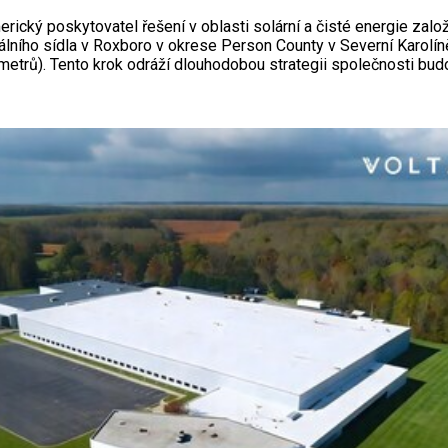
rický poskytovatel řešení v oblasti solární a čisté energie zalo
bálního sídla v Roxboro v okrese Person County v Severní Karolí
metrů). Tento krok odráží dlouhodobou strategii společnosti bud