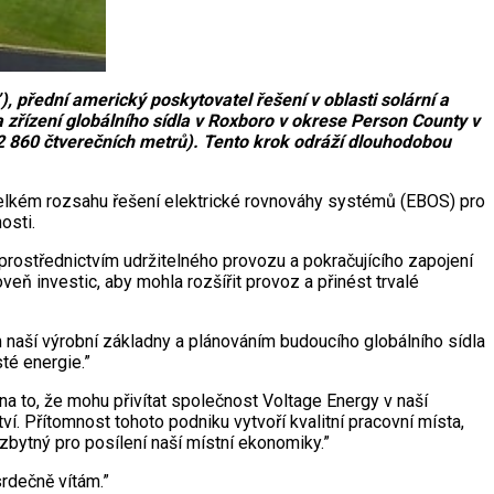
přední americký poskytovatel řešení v oblasti solární a
 zřízení globálního sídla v Roxboro v okrese Person County v
2 860 čtverečních metrů). Tento krok odráží dlouhodobou
 velkém rozsahu řešení elektrické rovnováhy systémů (EBOS) pro
osti.
prostřednictvím udržitelného provozu a pokračujícího zapojení
eň investic, aby mohla rozšířit provoz a přinést trvalé
m naší výrobní základny a plánováním budoucího globálního sídla
té energie.”
 to, že mohu přivítat společnost Voltage Energy v naší
í. Přítomnost tohoto podniku vytvoří kvalitní pracovní místa,
ezbytný pro posílení naší místní ekonomiky.”
rdečně vítám.”