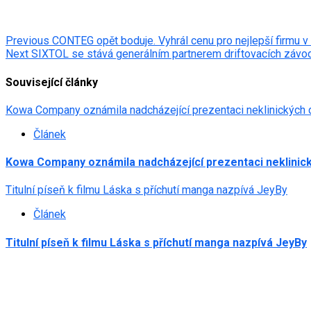
Post
Previous
CONTEG opět boduje. Vyhrál cenu pro nejlepší firmu v
Next
SIXTOL se stává generálním partnerem driftovacích závodů
navigation
Související články
Kowa Company oznámila nadcházející prezentaci neklinických 
Článek
Kowa Company oznámila nadcházející prezentaci neklinick
Titulní píseň k filmu Láska s příchutí manga nazpívá JeyBy
Článek
Titulní píseň k filmu Láska s příchutí manga nazpívá JeyBy