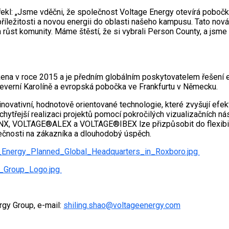
řekl: „Jsme vděčni, že společnost Voltage Energy otevírá pobo
ležitosti a novou energii do oblasti našeho kampusu. Tato nová
 růst komunity. Máme štěstí, že si vybrali Person County, a jsm
ena v roce 2015 a je předním globálním poskytovatelem řešení e
 Severní Karolíně a evropská pobočka ve Frankfurtu v Německu.
novativní, hodnotově orientované technologie, které zvyšují efe
ytřejší realizaci projektů pomocí pokročilých vizualizačních nást
YNX, VOLTAGE®ALEX a VOLTAGE®IBEX lze přizpůsobit do flexibilníc
lečnosti na zákazníka a dlouhodobý úspěch.
_Energy_Planned_Global_Headquarters_in_Roxboro.jpg
e_Group_Logo.jpg
rgy Group, e-mail:
shiling.shao@voltageenergy.com