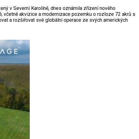
žený v Severní Karolíně, dnes oznámila zřízení nového
ně, včetně akvizice a modernizace pozemku o rozloze 72 akrů s
ovat a rozšiřovat své globální operace ze svých amerických