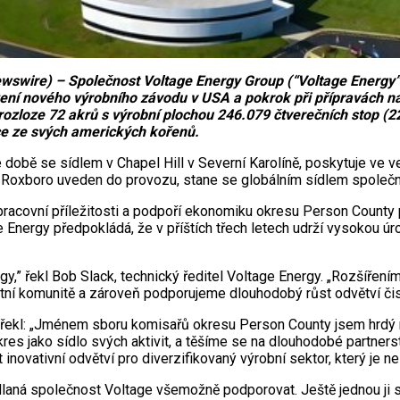
swire) – Společnost Voltage Energy Group (“Voltage Energy”), 
zení nového výrobního závodu v USA a pokrok při přípravách na
ozloze 72 akrů s výrobní plochou 246.079 čtverečních stop (2
ace ze svých amerických kořenů.
 době se sídlem v Chapel Hill v Severní Karolíně, poskytuje ve
v Roxboro uveden do provozu, stane se globálním sídlem společn
pracovní příležitosti a podpoří ekonomiku okresu Person County 
nergy předpokládá, že v příštích třech letech udrží vysokou úrov
y,” řekl Bob Slack, technický ředitel Voltage Energy. „Rozšíření
ní komunitě a zároveň podporujeme dlouhodobý růst odvětví čis
řekl: „Jménem sboru komisařů okresu Person County jsem hrdý na
es jako sídlo svých aktivit, a těšíme se na dlouhodobé partnerstv
inovativní odvětví pro diverzifikovaný výrobní sektor, který je n
laná společnost Voltage všemožně podporovat. Ještě jednou ji s