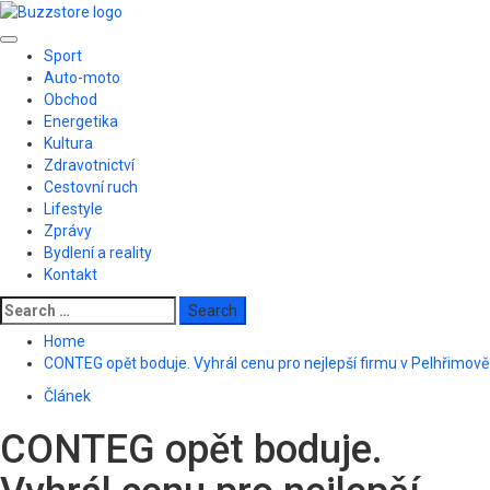
Skip
to
Primary
content
Sport
Menu
Auto-moto
Obchod
Energetika
Kultura
Zdravotnictví
Cestovní ruch
Lifestyle
Zprávy
Bydlení a reality
Kontakt
Search
for:
Home
CONTEG opět boduje. Vyhrál cenu pro nejlepší firmu v Pelhřimově
Článek
CONTEG opět boduje.