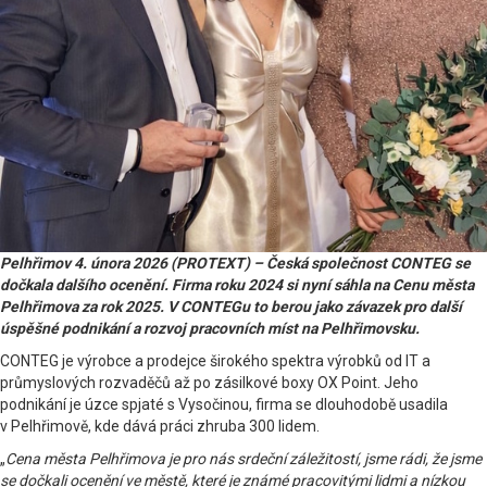
Pelhřimov 4. února 2026 (PROTEXT) – Česká společnost CONTEG se
dočkala dalšího ocenění. Firma roku 2024 si nyní sáhla na Cenu města
Pelhřimova za rok 2025. V CONTEGu to berou jako závazek pro další
úspěšné podnikání a rozvoj pracovních míst na Pelhřimovsku.
CONTEG je výrobce a prodejce širokého spektra výrobků od IT a
průmyslových rozvaděčů až po zásilkové boxy OX Point. Jeho
podnikání je úzce spjaté s Vysočinou, firma se dlouhodobě usadila
v Pelhřimově, kde dává práci zhruba 300 lidem.
„
Cena města Pelhřimova je pro nás srdeční záležitostí, jsme rádi, že jsme
se dočkali ocenění ve městě, které je známé pracovitými lidmi a nízkou