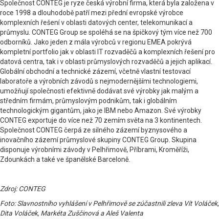
Společnost CONTEG je ryze česká výrobní firma, která byla založena v
roce 1998 a dlouhodobě patří mezi přední evropské výrobce
komplexních řešení v oblasti datových center, telekomunikací a
průmyslu. CONTEG Group se spoléhá se na špičkový tým více než 700
odborníků. Jako jeden z mála výrobců v regionu EMEA pokrývá
kompletní portfolio jak v oblasti IT rozvaděčů a komplexních řešení pro
datová centra, tak i v oblasti průmyslových rozvaděčů a jejich aplikací.
Globální obchodní a technické zázemí, včetně vlastní testovací
laboratoře a výrobních závodů s nejmodernějšími technologiemi,
umožňují společnosti efektivně dodávat své výrobky jak malým a
středním firmám, průmyslovým podnikům, tak i globálním
technologickým gigantům, jako je IBM nebo Amazon. Své výrobky
CONTEG exportuje do více než 70 zemím světa na 3 kontinentech.
Společnost CONTEG čerpá ze silného zázemí byznysového a
inovačního zázemí průmyslové skupiny CONTEG Group. Skupina
disponuje výrobními závody v Pelhřimově, Příbrami, Kroměříži,
Zdounkách a také ve španělské Barceloně.
Zdroj: CONTEG
Foto: Slavnostního vyhlášení v Pelhřimově se zúčastnili zleva Vít Voláček,
Dita Voláček, Markéta Zuščinová a Aleš Valenta