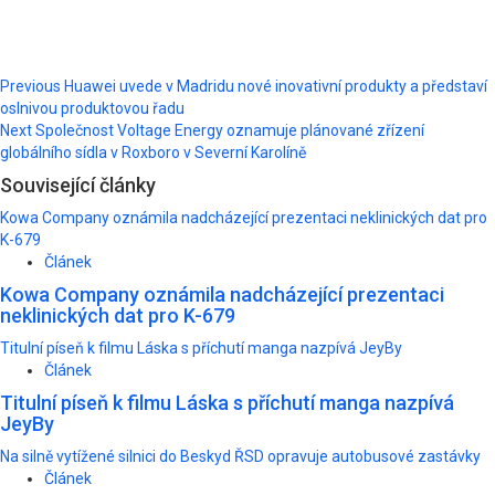
Post
Previous
Huawei uvede v Madridu nové inovativní produkty a představí
oslnivou produktovou řadu
navigation
Next
Společnost Voltage Energy oznamuje plánované zřízení
globálního sídla v Roxboro v Severní Karolíně
Související články
Kowa Company oznámila nadcházející prezentaci neklinických dat pro
K-679
Článek
Kowa Company oznámila nadcházející prezentaci
neklinických dat pro K-679
Titulní píseň k filmu Láska s příchutí manga nazpívá JeyBy
Článek
Titulní píseň k filmu Láska s příchutí manga nazpívá
JeyBy
Na silně vytížené silnici do Beskyd ŘSD opravuje autobusové zastávky
Článek