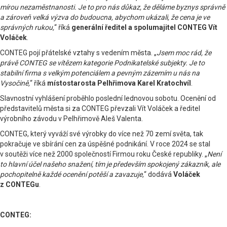
mírou nezaměstnanosti. Je to pro nás důkaz, že děláme byznys správně
a zároveň velká výzva do budoucna, abychom ukázali, že cena je ve
správných rukou,
“ říká
generální ředitel a spolumajitel CONTEG Vít
Voláček
.
CONTEG pojí přátelské vztahy s vedením města. „
Jsem moc rád, že
právě CONTEG se vítězem kategorie Podnikatelské subjekty. Je to
stabilní firma s velkým potenciálem a pevným zázemím u nás na
Vysočině,
“ říká
místostarosta Pelhřimova Karel Kratochvíl
.
Slavnostní vyhlášení proběhlo poslední lednovou sobotu. Ocenění od
představitelů města si za CONTEG převzali Vít Voláček a ředitel
výrobního závodu v Pelhřimově Aleš Valenta.
CONTEG, který vyváží své výrobky do více než 70 zemí světa, tak
pokračuje ve sbírání cen za úspěšné podnikání. V roce 2024 se stal
v soutěži více než 2000 společností Firmou roku České republiky. „
Není
to hlavní účel našeho snažení, tím je především spokojený zákazník, ale
pochopitelně každé ocenění potěší a zavazuje,
“ dodává
Voláček
z CONTEGu
.
CONTEG: