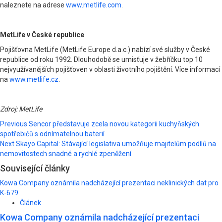
naleznete na adrese
www.metlife.com
.
MetLife v České republice
Pojišťovna MetLife (MetLife Europe d.a.c.) nabízí své služby v České
republice od roku 1992. Dlouhodobě se umisťuje v žebříčku top 10
nejvyužívanějších pojišťoven v oblasti životního pojištění. Více informací
na
www.metlife.cz
.
Zdroj: MetLife
Post
Previous
Sencor představuje zcela novou kategorii kuchyňských
spotřebičů s odnímatelnou baterií
navigation
Next
Skayo Capital: Stávající legislativa umožňuje majitelům podílů na
nemovitostech snadné a rychlé zpeněžení
Související články
Kowa Company oznámila nadcházející prezentaci neklinických dat pro
K-679
Článek
Kowa Company oznámila nadcházející prezentaci