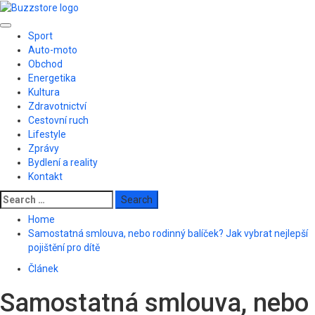
Skip
to
Primary
content
Sport
Menu
Auto-moto
Obchod
Energetika
Kultura
Zdravotnictví
Cestovní ruch
Lifestyle
Zprávy
Bydlení a reality
Kontakt
Search
for:
Home
Samostatná smlouva, nebo rodinný balíček? Jak vybrat nejlepší
pojištění pro dítě
Článek
Samostatná smlouva, nebo