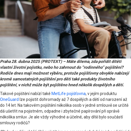
Praha 28. dubna 2025 (PROTEXT) – Máte dilema, zda pořídit dítěti
vlastní životní pojistku, nebo ho zahrnout do “rodinného” pojištění?
Rodiče dnes mají možnost výběru, protože pojišťovny obvykle nabízejí
kromě samostatných pojištění pro děti také produkty životního
pojištění, v nichž může být pojištěno hned několik dospělých a dětí.
Takové pojištění nabízí také
MetLife pojišťovna
, v jejím produktu
OneGuard
lze pojistit dohromady až 7 dospělých a dětí od narození až
do 14 let. Na takovém pojištění několika osob v jedné smlouvě se určitě
dá ušetřit na pojistném, odpadne i zbytečné papírování při správě
několika smluv. Je ale vždy výhodné a účelné, aby dítě bylo součástí
smlouvy rodičů?