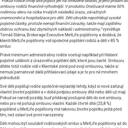
“Pokud rodiče chtějí dítě pojistit jen na omezené období, je jeho přidání do
smlouvy rodičů finančně výhodnější. V produktu OneGuard máme 50%
rodinnou slevu na rizika trvalých následků úrazu, závažných
onemocnění a hospitalizace pro děti. Děti obvykle nepotřebují vysoké
pojistné částky, protože nemají finanční závazky, takže mají zajištěnu
dobrou ochranu bez zbytečných nákladů i administrativy,”
vysvětluje
Tomáš Sláma, Brokerage Executive MetLife pojišťovny a dodává, že
klienti MetLife pojišťovny volí společné pojištění rodičů a dětí v 85 %
smluv.
Právě minimum administrativy rodiče oceňují například při hlášení
pojistné události z úrazového pojištění dětí, které jsou časté. Smlouvu
dítěte totiž rodiče vidí v Klientské zóně pod svojí smlouvou, takže si
nemusí pamatovat další přihlašovací údaje a je to pro ně mnohem
jednodušší.
Své děti pojišťují rodiče společně nejčastěji tehdy, když si nově zařizují
vlastní životní pojištění a v době podpisu smlouvy dítě nebo děti už mají.
Pokud se narodí později, buď přidávají postupně děti do své smlouvy,
nebo pro ně pořizují smlouvu vlastní. Každé čtvrté dítě (25,8 %)
pojištěné u MetLife pojišťovny má takovou životní pojistku ještě před
tím, než oslaví své první narozeniny.
Děti mohou být součástí rodičovských smluv u MetLife pojišťovny až do