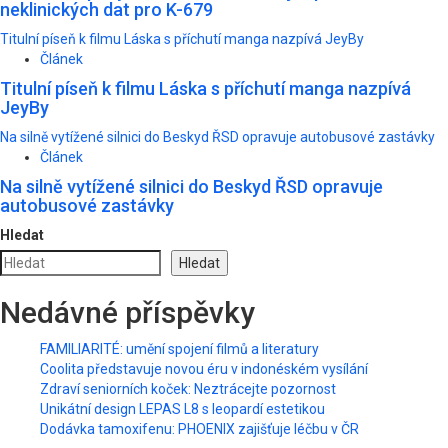
neklinických dat pro K-679
Titulní píseň k filmu Láska s příchutí manga nazpívá JeyBy
Článek
Titulní píseň k filmu Láska s příchutí manga nazpívá
JeyBy
Na silně vytížené silnici do Beskyd ŘSD opravuje autobusové zastávky
Článek
Na silně vytížené silnici do Beskyd ŘSD opravuje
autobusové zastávky
Hledat
Hledat
Nedávné příspěvky
FAMILIARITÉ: umění spojení filmů a literatury
Coolita představuje novou éru v indonéském vysílání
Zdraví seniorních koček: Neztrácejte pozornost
Unikátní design LEPAS L8 s leopardí estetikou
Dodávka tamoxifenu: PHOENIX zajišťuje léčbu v ČR