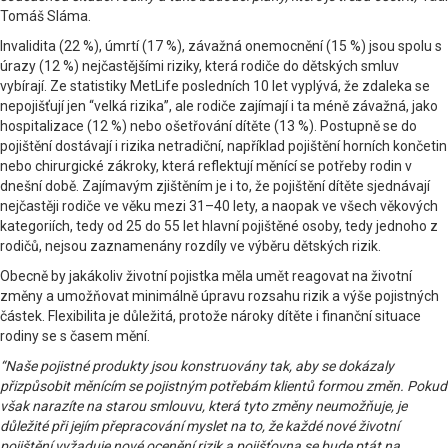
Tomáš Sláma.
Invalidita (22 %), úmrtí (17 %), závažná onemocnění (15 %) jsou spolu s
úrazy (12 %) nejčastějšími riziky, která rodiče do dětských smluv
vybírají. Ze statistiky MetLife posledních 10 let vyplývá, že zdaleka se
nepojišťují jen “velká rizika”, ale rodiče zajímají i ta méně závažná, jako
hospitalizace (12 %) nebo ošetřování dítěte (13 %). Postupně se do
pojištění dostávají i rizika netradiční, například pojištění horních končetin
nebo chirurgické zákroky, která reflektují měnící se potřeby rodin v
dnešní době. Zajímavým zjištěním je i to, že pojištění dítěte sjednávají
nejčastěji rodiče ve věku mezi 31–40 lety, a naopak ve všech věkových
kategoriích, tedy od 25 do 55 let hlavní pojištěné osoby, tedy jednoho z
rodičů, nejsou zaznamenány rozdíly ve výběru dětských rizik.
Obecně by jakákoliv životní pojistka měla umět reagovat na životní
změny a umožňovat minimálně úpravu rozsahu rizik a výše pojistných
částek. Flexibilita je důležitá, protože nároky dítěte i finanční situace
rodiny se s časem mění.
“Naše pojistné produkty jsou konstruovány tak, aby se dokázaly
přizpůsobit měnícím se pojistným potřebám klientů formou změn. Pokud
však narazíte na starou smlouvu, která tyto změny neumožňuje, je
důležité při jejím přepracování myslet na to, že každé nové životní
pojištění vyžaduje nové ocenění rizik a pojišťovna se bude ptát na