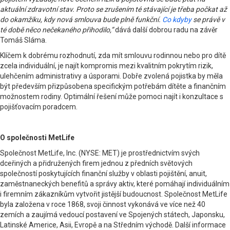
aktuální zdravotní stav. Proto se zrušením té stávající je třeba počkat až
do okamžiku, kdy nová smlouva bude plně funkční.
Co kdyby
se právě v
té době něco nečekaného přihodilo,”
dává další dobrou radu na závěr
Tomáš Sláma.
Klíčem k dobrému rozhodnutí, zda mít smlouvu rodinnou nebo pro dítě
zcela individuální, je najít kompromis mezi kvalitním pokrytím rizik,
ulehčením administrativy a úsporami. Dobře zvolená pojistka by měla
být především přizpůsobena specifickým potřebám dítěte a finančním
možnostem rodiny. Optimální řešení může pomoci najít i konzultace s
pojišťovacím poradcem.
O společnosti MetLife
Společnost MetLife, Inc. (NYSE: MET) je prostřednictvím svých
dceřiných a přidružených firem jednou z předních světových
společností poskytujících finanční služby v oblasti pojištění, anuit,
zaměstnaneckých benefitů a správy aktiv, které pomáhají individuálním
i firemním zákazníkům vytvořit jistější budoucnost. Společnost MetLife
byla založena v roce 1868, svoji činnost vykonává ve více než 40
zemích a zaujímá vedoucí postavení ve Spojených státech, Japonsku,
Latinské Americe, Asii, Evropě a na Středním východě. Další informace