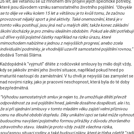
26 let, ale většinou se už mnohem dřív projeví jejich specifické potřeby,
které jsou důvodem vzniku samostatného životního pojištění.
“Obvykle
se to děje ve věku kolem 15 let a většinou je to kvůli tomu, že začnou
provozovat nějaký sport a jiné aktivity. Také onemocnění, která je v
tomto věku postihují, jsou jiná než u malých dětí, takže konec základní
školní docházky je pro změnu ideálním obdobím. Pokud ale děti potřebují
už dříve vyšší pojistné částky například na riziko úrazu, které
mimochodem nabízíme s jednou z nejvyšších progresí, anebo zcela
individuální podmínky, je vhodnější uzavřít samostatné pojištění rovnou,”
dodává Tomáš Sláma.
Každopádně k “vyjmutí” dítěte z rodičovské smlouvy by mělo dojít vždy,
kdy se jakkoliv změní jeho životní situace, například pokud hned po
maturitě nastoupí do zaměstnání. V tu chvíli je nejvyšší čas zamyslet se
nad novými riziky, jako je pracovní neschopnost, která byla do té doby
bezpředmětná.
“Výhodou samostatných smluv je nejen to, že umožňuje dítěti převzít
odpovědnost za své pojištění hned, jakmile dosáhne dospělosti, ale i to,
že si při sjednání smlouvy v tomto mladém věku zajistí velmi příznivou
cenu na dlouhé období dopředu. Díky unikátní opci se také může vyhnout
budoucímu navýšení pojistného formou přirážky z důvodu zhoršeného
zdravotního stavu. Ideální je proto vždy zvážit všechna rizika,
současnou situaci rodiny a také budoucí plány, které je třeba ošetřit,”
radí