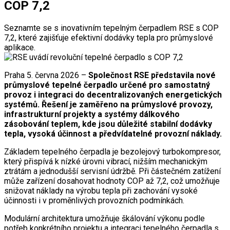
COP 7,2
Seznamte se s inovativním tepelným čerpadlem RSE s COP
7,2, které zajišťuje efektivní dodávky tepla pro průmyslové
aplikace.
Praha 5. června 2026 –
Společnost RSE představila nové
průmyslové tepelné čerpadlo určené pro samostatný
provoz i integraci do decentralizovaných energetických
systémů. Řešení je zaměřeno na průmyslové provozy,
infrastrukturní projekty a systémy dálkového
zásobování teplem, kde jsou důležité stabilní dodávky
tepla, vysoká účinnost a předvídatelné provozní náklady.
Základem tepelného čerpadla je bezolejový turbokompresor,
který přispívá k nízké úrovni vibrací, nižším mechanickým
ztrátám a jednodušší servisní údržbě. Při částečném zatížení
může zařízení dosahovat hodnoty COP až 7,2, což umožňuje
snižovat náklady na výrobu tepla při zachování vysoké
účinnosti i v proměnlivých provozních podmínkách.
Modulární architektura umožňuje škálování výkonu podle
potřeb konkrétního projektu a integraci tepelného čerpadla s