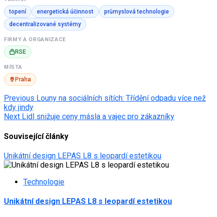
topení
energetická účinnost
průmyslová technologie
decentralizované systémy
FIRMY A ORGANIZACE
RSE
MÍSTA
Praha
Post
Previous
Louny na sociálních sítích: Třídění odpadu více než
kdy jindy
navigation
Next
Lidl snižuje ceny másla a vajec pro zákazníky
Související články
Unikátní design LEPAS L8 s leopardí estetikou
Technologie
Unikátní design LEPAS L8 s leopardí estetikou