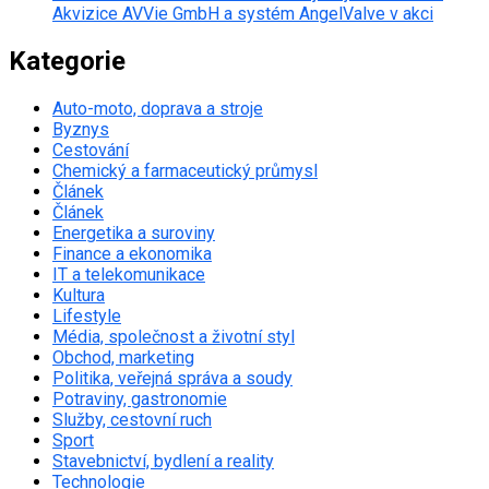
Akvizice AVVie GmbH a systém AngelValve v akci
Kategorie
Auto-moto, doprava a stroje
Byznys
Cestování
Chemický a farmaceutický průmysl
Článek
Článek
Energetika a suroviny
Finance a ekonomika
IT a telekomunikace
Kultura
Lifestyle
Média, společnost a životní styl
Obchod, marketing
Politika, veřejná správa a soudy
Potraviny, gastronomie
Služby, cestovní ruch
Sport
Stavebnictví, bydlení a reality
Technologie