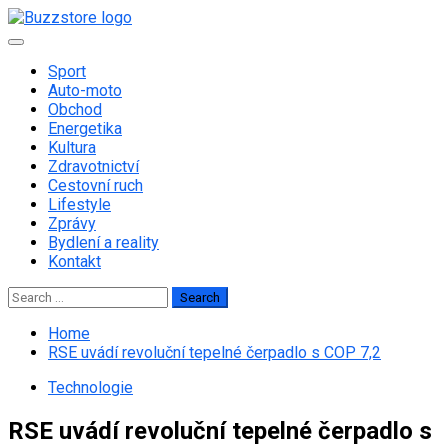
Skip
to
Primary
content
Menu
Sport
Auto-moto
Obchod
Energetika
Kultura
Zdravotnictví
Cestovní ruch
Lifestyle
Zprávy
Bydlení a reality
Kontakt
Search
for:
Home
RSE uvádí revoluční tepelné čerpadlo s COP 7,2
Technologie
RSE uvádí revoluční tepelné čerpadlo s