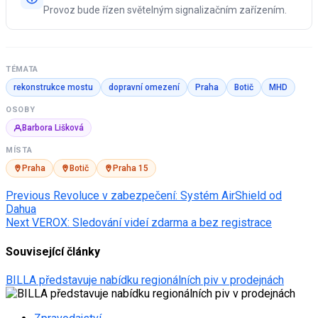
Provoz bude řízen světelným signalizačním zařízením.
TÉMATA
rekonstrukce mostu
dopravní omezení
Praha
Botič
MHD
OSOBY
Barbora Lišková
MÍSTA
Praha
Botič
Praha 15
Post
Previous
Revoluce v zabezpečení: Systém AirShield od
Dahua
navigation
Next
VEROX: Sledování videí zdarma a bez registrace
Související články
BILLA představuje nabídku regionálních piv v prodejnách