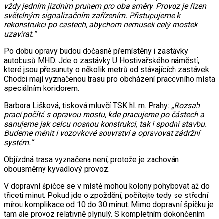
vždy jedním jízdním pruhem pro oba směry. Provoz je řízen
světelným signalizačním zařízením. Přistupujeme k
rekonstrukci po částech, abychom nemuseli celý mostek
uzavírat.“
Po dobu opravy budou dočasně přemístěny i zastávky
autobusů MHD. Jde o zastávky U Hostivařského náměstí,
které jsou přesunuty o několik metrů od stávajících zastávek.
Chodci mají vyznačenou trasu pro obcházení pracovního místa
speciálním koridorem.
Barbora Lišková, tisková mluvčí TSK hl. m. Prahy:
„Rozsah
prací počítá s opravou mostu, kde pracujeme po částech a
sanujeme jak celou nosnou konstrukci, tak i spodní stavbu.
Budeme měnit i vozovkové souvrství a opravovat zádržní
systém.“
Objízdná trasa vyznačena není, protože je zachován
obousměrný kyvadlový provoz.
V dopravní špičce se v místě mohou kolony pohybovat až do
třiceti minut. Pokud jde o zpoždění, počítejte tedy se střední
mírou komplikace od 10 do 30 minut. Mimo dopravní špičku je
tam ale provoz relativně plynulý. S kompletním dokončením