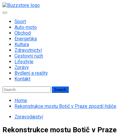
Skip
to
Primary
content
Menu
Sport
Auto-moto
Obchod
Energetika
Kultura
Zdravotnictví
Cestovní ruch
Lifestyle
Zprávy
Bydlení a reality
Kontakt
Search
for:
Home
Rekonstrukce mostu Botič v Praze zpozdí řidiče
Zpravodajství
Rekonstrukce mostu Botič v Praze