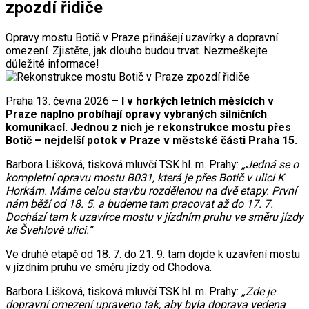
zpozdí řidiče
Opravy mostu Botič v Praze přinášejí uzavírky a dopravní
omezení. Zjistěte, jak dlouho budou trvat. Nezmeškejte
důležité informace!
Praha 13. čevna 2026 –
I v horkých letních měsících v
Praze naplno probíhají opravy vybraných silničních
komunikací. Jednou z nich je rekonstrukce mostu přes
Botič – nejdelší potok v Praze v městské části Praha 15.
Barbora Lišková, tisková mluvčí TSK hl. m. Prahy:
„Jedná se o
kompletní opravu mostu B031, která je přes Botič v ulici K
Horkám. Máme celou stavbu rozdělenou na dvě etapy. První
nám běží od 18. 5. a budeme tam pracovat až do 17. 7.
Dochází tam k uzavírce mostu v jízdním pruhu ve směru jízdy
ke Švehlově ulici.“
Ve druhé etapě od 18. 7. do 21. 9. tam dojde k uzavření mostu
v jízdním pruhu ve směru jízdy od Chodova.
Barbora Lišková, tisková mluvčí TSK hl. m. Prahy:
„Zde je
dopravní omezení upraveno tak, aby byla doprava vedena