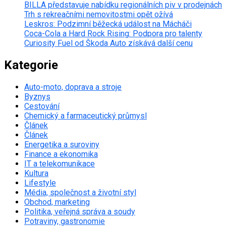
BILLA představuje nabídku regionálních piv v prodejnách
Trh s rekreačními nemovitostmi opět ožívá
Leskros: Podzimní běžecká událost na Mácháči
Coca-Cola a Hard Rock Rising: Podpora pro talenty
Curiosity Fuel od Škoda Auto získává další cenu
Kategorie
Auto-moto, doprava a stroje
Byznys
Cestování
Chemický a farmaceutický průmysl
Článek
Článek
Energetika a suroviny
Finance a ekonomika
IT a telekomunikace
Kultura
Lifestyle
Média, společnost a životní styl
Obchod, marketing
Politika, veřejná správa a soudy
Potraviny, gastronomie