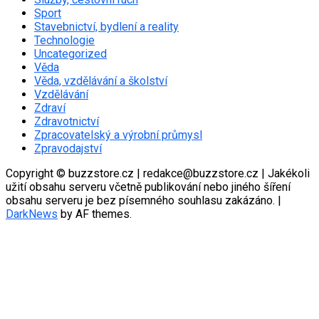
Sport
Stavebnictví, bydlení a reality
Technologie
Uncategorized
Věda
Věda, vzdělávání a školství
Vzdělávání
Zdraví
Zdravotnictví
Zpracovatelský a výrobní průmysl
Zpravodajství
Copyright © buzzstore.cz | redakce@buzzstore.cz | Jakékoli
užití obsahu serveru včetně publikování nebo jiného šíření
obsahu serveru je bez písemného souhlasu zakázáno.
|
DarkNews
by AF themes.