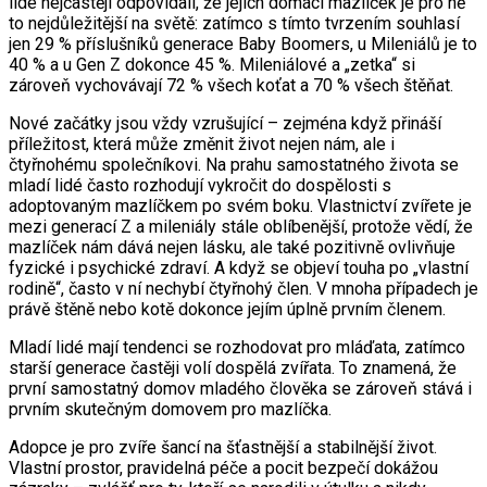
lidé nejčastěji odpovídali, že jejich domácí mazlíček je pro ně
to nejdůležitější na světě: zatímco s tímto tvrzením souhlasí
jen 29 % příslušníků generace Baby Boomers, u Mileniálů je to
40 % a u Gen Z dokonce 45 %. Mileniálové a „zetka“ si
zároveň vychovávají 72 % všech koťat a 70 % všech štěňat.
Nové začátky jsou vždy vzrušující – zejména když přináší
příležitost, která může změnit život nejen nám, ale i
čtyřnohému společníkovi. Na prahu samostatného života se
mladí lidé často rozhodují vykročit do dospělosti s
adoptovaným mazlíčkem po svém boku. Vlastnictví zvířete je
mezi generací Z a mileniály stále oblíbenější, protože vědí, že
mazlíček nám dává nejen lásku, ale také pozitivně ovlivňuje
fyzické i psychické zdraví. A když se objeví touha po „vlastní
rodině“, často v ní nechybí čtyřnohý člen. V mnoha případech je
právě štěně nebo kotě dokonce jejím úplně prvním členem.
Mladí lidé mají tendenci se rozhodovat pro mláďata, zatímco
starší generace častěji volí dospělá zvířata. To znamená, že
první samostatný domov mladého člověka se zároveň stává i
prvním skutečným domovem pro mazlíčka.
Adopce je pro zvíře šancí na šťastnější a stabilnější život.
Vlastní prostor, pravidelná péče a pocit bezpečí dokážou