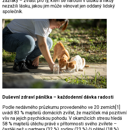
zázraky – zvlášť pro ty, kteří se narodili v útulku a nikdy
nezažili lásku, jakou jim může věnovat jen oddaný lidský
společník.
Duševní zdraví páníčka – každodenní dávka radosti
Podle nedávného průzkumu provedeného ve 20 zemích[1]
uvádí 83 % majitelů domácích zvířat, že mazlíček má pozitivní
vliv na jejich psychickou pohodu. V okamžicích stresu hledá
58 % majitelů útěchu právě v přítomnosti svého zvířete –
častěji než u partnera (32 %), rodiny (23 %) či přátel (18 %).