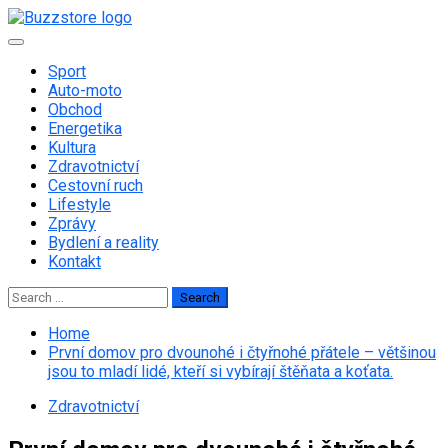
Skip
to
Primary
content
Menu
Sport
Auto-moto
Obchod
Energetika
Kultura
Zdravotnictví
Cestovní ruch
Lifestyle
Zprávy
Bydlení a reality
Kontakt
Search
for:
Home
První domov pro dvounohé i čtyřnohé přátele – většinou
jsou to mladí lidé, kteří si vybírají štěňata a koťata.
Zdravotnictví