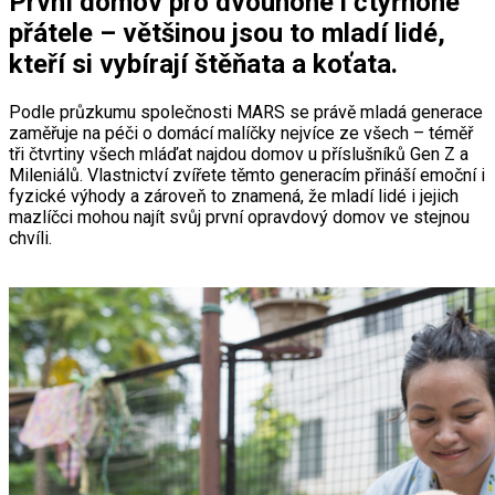
První domov pro dvounohé i čtyřnohé
přátele – většinou jsou to mladí lidé,
kteří si vybírají štěňata a koťata.
Podle průzkumu společnosti MARS se právě mladá generace
zaměřuje na péči o domácí malíčky nejvíce ze všech – téměř
tři čtvrtiny všech mláďat najdou domov u příslušníků Gen Z a
Mileniálů. Vlastnictví zvířete těmto generacím přináší emoční i
fyzické výhody a zároveň to znamená, že mladí lidé i jejich
mazlíčci mohou najít svůj první opravdový domov ve stejnou
chvíli.