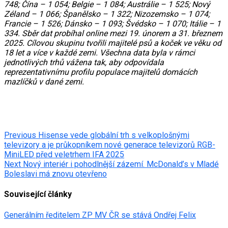
748; Čína – 1 054; Belgie – 1 084; Austrálie – 1 525; Nový
Zéland – 1 066; Španělsko – 1 322; Nizozemsko – 1 074;
Francie – 1 526; Dánsko – 1 093; Švédsko – 1 070; Itálie – 1
334. Sběr dat probíhal online mezi 19. únorem a 31. březnem
2025. Cílovou skupinu tvořili majitelé psů a koček ve věku od
18 let a více v každé zemi. Všechna data byla v rámci
jednotlivých trhů vážena tak, aby odpovídala
reprezentativnímu profilu populace majitelů domácích
mazlíčků v dané zemi.
Post
Previous
Hisense vede globální trh s velkoplošnými
televizory a je průkopníkem nové generace televizorů RGB-
navigation
MiniLED před veletrhem IFA 2025
Next
Nový interiér i pohodlnější zázemí. McDonald’s v Mladé
Boleslavi má znovu otevřeno
Související články
Generálním ředitelem ZP MV ČR se stává Ondřej Felix