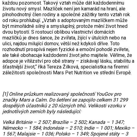
každou pozornost. Takový vztah může dát každodennímu
životu nový smysl. Mazlíček není jen kamarád na hraní, ale
plnohodnotný člen rodiny a společné zážitky tento vztah rok
od roku prohlubují. „Vztah s adoptovaným mazlíčkem může
být mimořádně silný a smysluplný, protože mění život hned
dvou bytostí. S rostoucí oblibou vlastnictví domácích
mazlíčků je dnes šance, že zvířata, žijící v útulcích nebo na
ulici, najdou milující domov, větší než kdykoli dříve. Toto
rozhodnutí prospívá nejen fyzické a emoční pohodě zvířete,
ale také obohacuje každodenní život jeho majitele. Věříme, že
adopce je vítězství pro obě strany – získávají lásku, stabilitu a
šťastnější život,“ říká Tereza Žilková, specialistka na firemní
záležitosti společnosti Mars Pet Nutrition ve střední Evropě.
[1] Online průzkum realizovaný společností YouGov pro
značky Mars a Calm. Do šetření se zapojilo celkem 31 299
dospělých účastníků z 20 různých trhů. Velikosti vzorku v
jednotlivých zemích byly následující:
Velká Británie – 2 507; Brazílie – 2 502; Kanada – 1 347;
Německo – 1 584; Indonésie – 2 510; Indie – 1 001; Mexiko –
1 567; Malajsie – 1 036; Polsko – 1 349; Spojené státy – 3