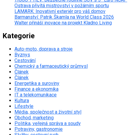
Ostrava přivítá mistrovství v požárním sportu
LAMARK: Inovativní exteriér pro váš domov
Barmanství: Patrik Škamla na World Class 2026
Walter přináší inovace na projekt Kladno Living
Kategorie
Auto-moto, doprava a stroje
Byznys
Cestování
Chemický a farmaceutický průmysl
Článek
Článek
Energetika a suroviny
Finance a ekonomika
IT a telekomunikace
Kultura
Lifestyle
Média, společnost a životní styl
Obchod, marketing
Politika, veřejná správa a soudy
Potraviny, gastronomie
Služby, cestovní ruch