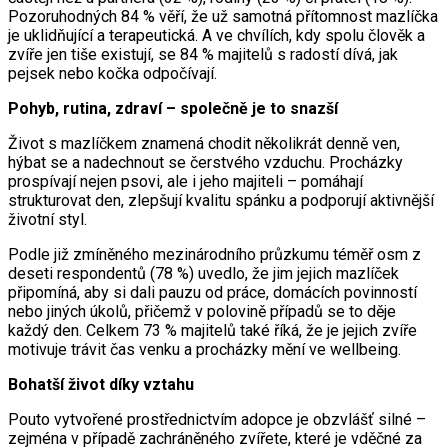
Pozoruhodných 84 % věří, že už samotná přítomnost mazlíčka
je uklidňující a terapeutická. A ve chvílích, kdy spolu člověk a
zvíře jen tiše existují, se 84 % majitelů s radostí dívá, jak
pejsek nebo kočka odpočívají.
Pohyb, rutina, zdraví – společně je to snazší
Život s mazlíčkem znamená chodit několikrát denně ven,
hýbat se a nadechnout se čerstvého vzduchu. Procházky
prospívají nejen psovi, ale i jeho majiteli – pomáhají
strukturovat den, zlepšují kvalitu spánku a podporují aktivnější
životní styl.
Podle již zmíněného mezinárodního průzkumu téměř osm z
deseti respondentů (78 %) uvedlo, že jim jejich mazlíček
připomíná, aby si dali pauzu od práce, domácích povinností
nebo jiných úkolů, přičemž v polovině případů se to děje
každý den. Celkem 73 % majitelů také říká, že je jejich zvíře
motivuje trávit čas venku a procházky mění ve wellbeing.
Bohatší život díky vztahu
Pouto vytvořené prostřednictvím adopce je obzvlášť silné –
zejména v případě zachráněného zvířete, které je vděčné za