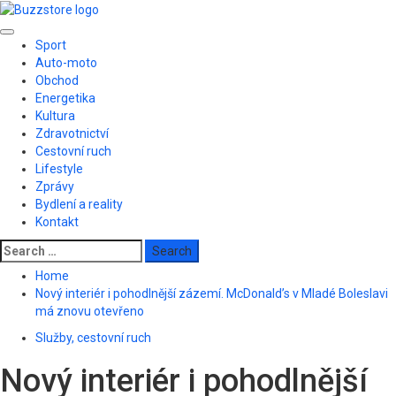
Skip
to
Primary
content
Sport
Menu
Auto-moto
Obchod
Energetika
Kultura
Zdravotnictví
Cestovní ruch
Lifestyle
Zprávy
Bydlení a reality
Kontakt
Search
for:
Home
Nový interiér i pohodlnější zázemí. McDonald’s v Mladé Boleslavi
má znovu otevřeno
Služby, cestovní ruch
Nový interiér i pohodlnější