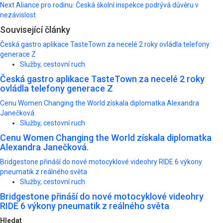
navigation
Next
Aliance pro rodinu: Česká školní inspekce podrývá důvěru v
nezávislost
Související články
Česká gastro aplikace TasteTown za necelé 2 roky ovládla telefony
generace Z
Služby, cestovní ruch
Česká gastro aplikace TasteTown za necelé 2 roky
ovládla telefony generace Z
Cenu Women Changing the World získala diplomatka Alexandra
Janečková.
Služby, cestovní ruch
Cenu Women Changing the World získala diplomatka
Alexandra Janečková.
Bridgestone přináší do nové motocyklové videohry RIDE 6 výkony
pneumatik z reálného světa
Služby, cestovní ruch
Bridgestone přináší do nové motocyklové videohry
RIDE 6 výkony pneumatik z reálného světa
Hledat