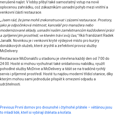
nerušeně najíst. V lobby přibyl také samostatný vstup na nově
oplocenou zahrádku, což zákazníkům usnadní pohyb mezi vnitřní a
venkovní částí restaurace.
„Jsem rád, že jsme mohli zrekonstruovat i zázemí restaurace. Prostory,
jako je odpočinková místnost, kancelář pro manažera nebo
modernizované sklady, usnadní našim zaměstnancům každodenní práci
a zpříjemní jim prostředí, ve kterém tráví svůj čas,“
říká franšízant Radek
Janalík. Novinkou je i venkovní kryté výdejové místo pro kurýry
donáškových služeb, které zrychlí a zefektivní provoz služby
McDelivery.
Restaurace McDonald’s u stadionu je otevřena každý den od 7:00 do
24:00. Hosté si mohou vychutnat také snídaňovou nabídku, využít
pohodlné služby McDrive a McDelivery a těšit se na tradičně rychlý
servis i příjemné prostředí. Hosté tu najdou moderní třídicí stanice, díky
kterým mohou sami jednoduše přispět k omezení odpadu a
udržitelnosti.
Post
Previous
První domov pro dvounohé i čtyřnohé přátele – většinou jsou
to mladí lidé, kteří si vybírají štěňata a koťata.