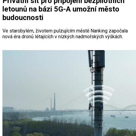
Privátní síť pro připojení bezpilotních
letounů na bázi 5G-A umožní město
budoucnosti
Ve starobylém, životem pulzujícím městě Nanking započala
nová éra dronů létajících v nízkých nadmořských výškách.