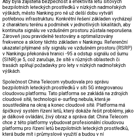
Aby byla zajištěna bezpečnost a efektivita letů síťových
bezpilotních leteckých prostředků v nízkých nadmořských
výškách, město Nanking pro ně už delší dobu vytváří
potřebnou infrastrukturu. Konkrétní řešení základen vycházejí
z charakteru terénu a podmínek v jednotlivých lokalitách, aby
kontinuita signálu ve vzdušném prostoru zůstala neporušena.
Zároveň jsou pravidelně testovány a optimalizovány
frekvence a sklony těchto základen v Nankingu. Referenční
ukazatel přijímané síly signálu ve vzdušném prostoru (RSRP)
v Nankingu překonává hranici -95 a odstup signálu od šumu
(SINR) je 5, což zaručuje, že sítě v různých oblastech či
trasách splňují požadavky pro lety v nízkých nadmořských
výškách.
Společnost China Telecom vybudovala pro správu
bezpilotních leteckých prostředků v síti 5G integrovanou
cloudovou platformu. Tato platforma se zakládá na zdrojích
cloudové sítě, technologii e-surfing nebula, která je
soustředěna na okraj a konec cloudové sítě. Platforma má
špičkový systém řízení letů, který dokáže řešit problémy, jako
je dálkové ovládání, živý obraz a správa dat. China Telecom
chce z této platformy vybudovat profesionální cloudovou
platformu pro řízení letů bezpilotních leteckých prostředků,
která bude mít i průmyslové využití a budou v ní