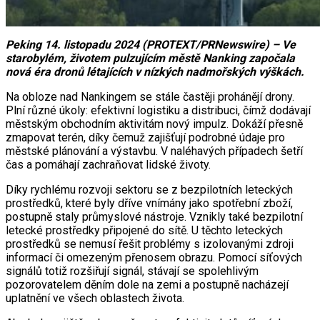
Peking 14. listopadu 2024 (PROTEXT/PRNewswire) – Ve
starobylém, životem pulzujícím městě Nanking započala
nová éra dronů létajících v nízkých nadmořských výškách.
Na obloze nad Nankingem se stále častěji prohánějí drony.
Plní různé úkoly: efektivní logistiku a distribuci, čímž dodávají
městským obchodním aktivitám nový impulz. Dokáží přesně
zmapovat terén, díky čemuž zajišťují podrobné údaje pro
městské plánování a výstavbu. V naléhavých případech šetří
čas a pomáhají zachraňovat lidské životy.
Díky rychlému rozvoji sektoru se z bezpilotních leteckých
prostředků, které byly dříve vnímány jako spotřební zboží,
postupně staly průmyslové nástroje. Vznikly také bezpilotní
letecké prostředky připojené do sítě. U těchto leteckých
prostředků se nemusí řešit problémy s izolovanými zdroji
informací či omezeným přenosem obrazu. Pomocí síťových
signálů totiž rozšiřují signál, stávají se spolehlivým
pozorovatelem děním dole na zemi a postupně nacházejí
uplatnění ve všech oblastech života.