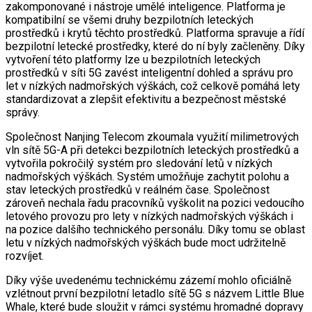
zakomponované i nástroje umělé inteligence. Platforma je
kompatibilní se všemi druhy bezpilotních leteckých
prostředků i krytů těchto prostředků. Platforma spravuje a řídí
bezpilotní letecké prostředky, které do ní byly začleněny. Díky
vytvoření této platformy lze u bezpilotních leteckých
prostředků v síti 5G zavést inteligentní dohled a správu pro
let v nízkých nadmořských výškách, což celkově pomáhá lety
standardizovat a zlepšit efektivitu a bezpečnost městské
správy.
Společnost Nanjing Telecom zkoumala využití milimetrových
vln sítě 5G-A při detekci bezpilotních leteckých prostředků a
vytvořila pokročilý systém pro sledování letů v nízkých
nadmořských výškách. Systém umožňuje zachytit polohu a
stav leteckých prostředků v reálném čase. Společnost
zároveň nechala řadu pracovníků vyškolit na pozici vedoucího
letového provozu pro lety v nízkých nadmořských výškách i
na pozice dalšího technického personálu. Díky tomu se oblast
letu v nízkých nadmořských výškách bude moct udržitelně
rozvíjet.
Díky výše uvedenému technickému zázemí mohlo oficiálně
vzlétnout první bezpilotní letadlo sítě 5G s názvem Little Blue
Whale, které bude sloužit v rámci systému hromadné dopravy