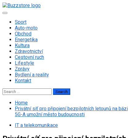
Skip
to
Primary
content
Menu
Sport
Auto-moto
Obchod
Energetika
Kultura
Zdravotnictví
Cestovní ruch
Lifestyle
Zprávy
Bydlení a reality
Kontakt
Search
for:
Home
Privátní síť pro připojení bezpilotních letounů na bázi
5G-A umožní město budoucnosti
IT a telekomunikace