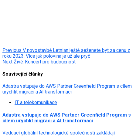
Post
Previous
V novostavbě Letnian ještě seženete byt za cenu z
roku 2023. Více jak polovina je už ale pryč
navigation
Next
Živě: Koncert pro budoucnost
Související články
Adastra vstupuje do AWS Partner Greenfield Program s cílem
urychlit migraci a AI transformaci
IT a telekomunikace
Adastra vstupuje do AWS Partner Greenfield Program s
cílem urychlit migraci a AI transformaci
Vedoucí globální technologické společnosti zakládají