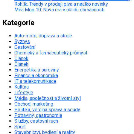
Rohlík: Trendy v prodeji piva a nealko novinky
Mira Mop 10: Nová éra v úklidu domácnosti
Kategorie
Auto-moto, doprava a stroje
Byznys
Cestování
Chemický a farmaceutický průmysl
Článek
Článek
Energetika a suroviny
Finance a ekonomika
IT a telekomunikace
Kultura
Lifestyle
Média, společnost a životní styl
Obchod, marketing
Politika, veřejná správa a soudy
Potraviny, gastronomie
Služby, cestovní ruch
Sport
Stavebnictví, bydlení a reality