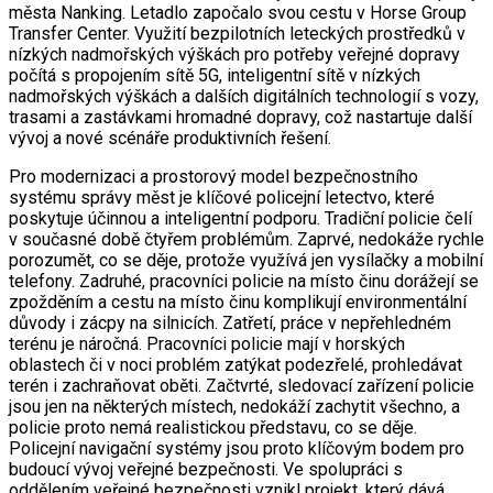
města Nanking. Letadlo započalo svou cestu v Horse Group
Transfer Center. Využití bezpilotních leteckých prostředků v
nízkých nadmořských výškách pro potřeby veřejné dopravy
počítá s propojením sítě 5G, inteligentní sítě v nízkých
nadmořských výškách a dalších digitálních technologií s vozy,
trasami a zastávkami hromadné dopravy, což nastartuje další
vývoj a nové scénáře produktivních řešení.
Pro modernizaci a prostorový model bezpečnostního
systému správy měst je klíčové policejní letectvo, které
poskytuje účinnou a inteligentní podporu. Tradiční policie čelí
v současné době čtyřem problémům. Zaprvé, nedokáže rychle
porozumět, co se děje, protože využívá jen vysílačky a mobilní
telefony. Zadruhé, pracovníci policie na místo činu dorážejí se
zpožděním a cestu na místo činu komplikují environmentální
důvody i zácpy na silnicích. Zatřetí, práce v nepřehledném
terénu je náročná. Pracovníci policie mají v horských
oblastech či v noci problém zatýkat podezřelé, prohledávat
terén i zachraňovat oběti. Začtvrté, sledovací zařízení policie
jsou jen na některých místech, nedokáží zachytit všechno, a
policie proto nemá realistickou představu, co se děje.
Policejní navigační systémy jsou proto klíčovým bodem pro
budoucí vývoj veřejné bezpečnosti. Ve spolupráci s
oddělením veřejné bezpečnosti vznikl projekt, který dává