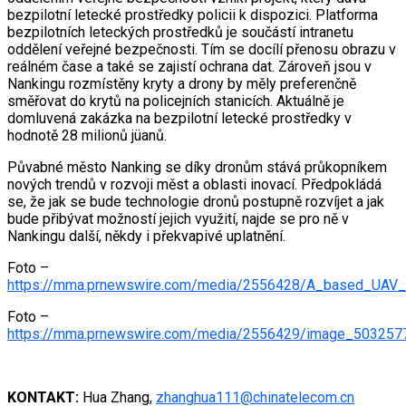
bezpilotní letecké prostředky policii k dispozici. Platforma
bezpilotních leteckých prostředků je součástí intranetu
oddělení veřejné bezpečnosti. Tím se docílí přenosu obrazu v
reálném čase a také se zajistí ochrana dat. Zároveň jsou v
Nankingu rozmístěny kryty a drony by měly preferenčně
směřovat do krytů na policejních stanicích. Aktuálně je
domluvená zakázka na bezpilotní letecké prostředky v
hodnotě 28 milionů jüanů.
Půvabné město Nanking se díky dronům stává průkopníkem
nových trendů v rozvoji měst a oblasti inovací. Předpokládá
se, že jak se bude technologie dronů postupně rozvíjet a jak
bude přibývat možností jejich využití, najde se pro ně v
Nankingu další, někdy i překvapivé uplatnění.
Foto –
https://mma.prnewswire.com/media/2556428/A_based_UAV_ne
Foto –
https://mma.prnewswire.com/media/2556429/image_503257
KONTAKT:
Hua Zhang,
zhanghua111@chinatelecom.cn