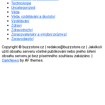
Technologie
Uncategorized
Věda
Věda, vzdělávání a školství
Vzdělávání
Zdraví
Zdravotnictví
Zpracovatelský a výrobní průmysl
Zpravodajství
Copyright © buzzstore.cz | redakce@buzzstore.cz | Jakékoli
užití obsahu serveru včetně publikování nebo jiného šíření
obsahu serveru je bez písemného souhlasu zakázáno.
|
DarkNews
by AF themes.