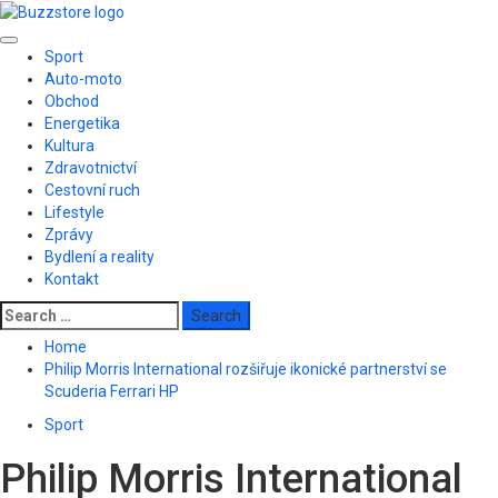
Skip
to
Primary
content
Sport
Menu
Auto-moto
Obchod
Energetika
Kultura
Zdravotnictví
Cestovní ruch
Lifestyle
Zprávy
Bydlení a reality
Kontakt
Search
for:
Home
Philip Morris International rozšiřuje ikonické partnerství se
Scuderia Ferrari HP
Sport
Philip Morris International