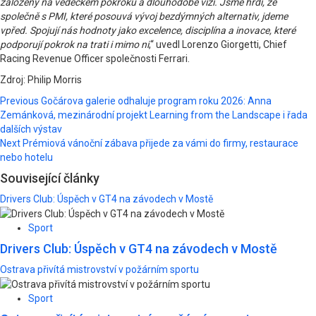
založený na vědeckém pokroku a dlouhodobé vizi. Jsme hrdí, že
společně s PMI, které posouvá vývoj bezdýmných alternativ, jdeme
vpřed. Spojují nás hodnoty jako excelence, disciplína a inovace, které
podporují pokrok na trati i mimo ni
,“ uvedl Lorenzo Giorgetti, Chief
Racing Revenue Officer společnosti Ferrari.
Zdroj: Philip Morris
Post
Previous
Gočárova galerie odhaluje program roku 2026: Anna
Zemánková, mezinárodní projekt Learning from the Landscape i řada
navigation
dalších výstav
Next
Prémiová vánoční zábava přijede za vámi do firmy, restaurace
nebo hotelu
Související články
Drivers Club: Úspěch v GT4 na závodech v Mostě
Sport
Drivers Club: Úspěch v GT4 na závodech v Mostě
Ostrava přivítá mistrovství v požárním sportu
Sport