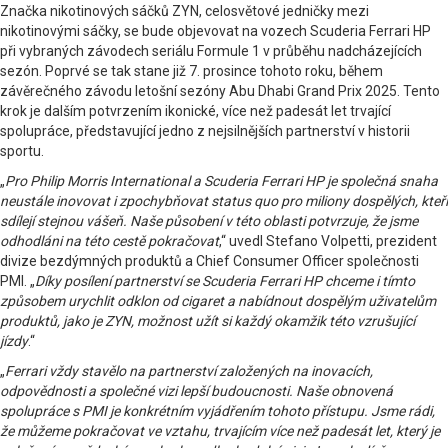
Značka nikotinových sáčků ZYN, celosvětové jedničky mezi
nikotinovými sáčky, se bude objevovat na vozech Scuderia Ferrari HP
při vybraných závodech seriálu Formule 1 v průběhu nadcházejících
sezón. Poprvé se tak stane již 7. prosince tohoto roku, během
závěrečného závodu letošní sezóny Abu Dhabi Grand Prix 2025. Tento
krok je dalším potvrzením ikonické, více než padesát let trvající
spolupráce, představující jedno z nejsilnějších partnerství v historii
sportu.
„
Pro Philip Morris International a Scuderia Ferrari HP je společná snaha
neustále inovovat i zpochybňovat status quo pro miliony dospělých, kteří
sdílejí stejnou vášeň. Naše působení v této oblasti potvrzuje, že jsme
odhodláni na této cestě pokračovat
,“ uvedl Stefano Volpetti, prezident
divize bezdýmných produktů a Chief Consumer Officer společnosti
PMI. „
Díky posílení partnerství se Scuderia Ferrari HP chceme i tímto
způsobem urychlit odklon od cigaret a nabídnout dospělým uživatelům
produktů, jako je ZYN, možnost užít si každý okamžik této vzrušující
jízdy
.“
„
Ferrari vždy stavělo na partnerství založených na inovacích,
odpovědnosti a společné vizi lepší budoucnosti. Naše obnovená
spolupráce s PMI je konkrétním vyjádřením tohoto přístupu. Jsme rádi,
že můžeme pokračovat ve vztahu, trvajícím více než padesát let, který je