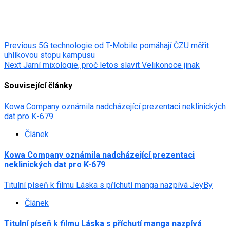
Post
Previous
5G technologie od T-Mobile pomáhají ČZU měřit
uhlíkovou stopu kampusu
navigation
Next
Jarní mixologie, proč letos slavit Velikonoce jinak
Související články
Kowa Company oznámila nadcházející prezentaci neklinických
dat pro K-679
Článek
Kowa Company oznámila nadcházející prezentaci
neklinických dat pro K-679
Titulní píseň k filmu Láska s příchutí manga nazpívá JeyBy
Článek
Titulní píseň k filmu Láska s příchutí manga nazpívá