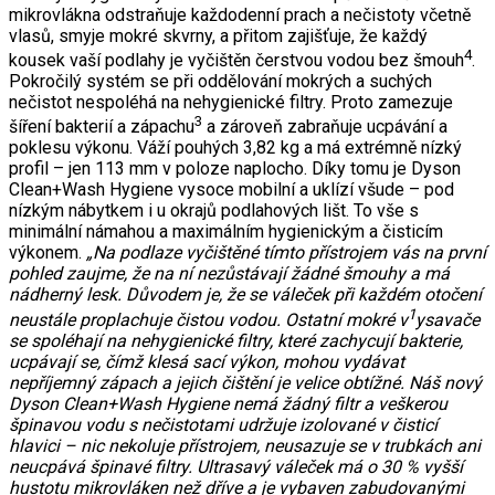
mikrovlákna odstraňuje každodenní prach a nečistoty včetně
vlasů, smyje mokré skvrny, a přitom zajišťuje, že každý
4
kousek vaší podlahy je vyčištěn čerstvou vodou bez šmouh
.
Pokročilý systém se při oddělování mokrých a suchých
nečistot nespoléhá na nehygienické filtry. Proto zamezuje
3
šíření bakterií a zápachu
a zároveň zabraňuje ucpávání a
poklesu výkonu. Váží pouhých 3,82 kg a má extrémně nízký
profil – jen 113 mm v poloze naplocho. Díky tomu je Dyson
Clean+Wash Hygiene vysoce mobilní a uklízí všude – pod
nízkým nábytkem i u okrajů podlahových lišt. To vše s
minimální námahou a maximálním hygienickým a čisticím
výkonem.
„Na podlaze vyčištěné tímto přístrojem vás na první
pohled zaujme, že na ní nezůstávají žádné šmouhy a má
nádherný lesk. Důvodem je, že se váleček při každém otočení
1
neustále proplachuje čistou vodou. Ostatní mokré v
ysavače
se spoléhají na nehygienické filtry, které zachycují bakterie,
ucpávají se, čímž klesá sací výkon, mohou vydávat
nepříjemný zápach a jejich čištění je velice obtížné. Náš nový
Dyson Clean+Wash Hygiene nemá žádný filtr a veškerou
špinavou vodu s nečistotami udržuje izolované v čisticí
hlavici – nic nekoluje přístrojem, neusazuje se v trubkách ani
neucpává špinavé filtry. Ultrasavý váleček má o 30 % vyšší
hustotu mikrovláken než dříve a je vybaven zabudovanými