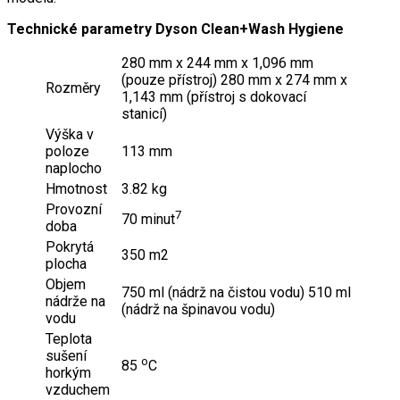
Technické parametry Dyson Clean+Wash Hygiene
280 mm x 244 mm x 1,096 mm
(pouze přístroj) 280 mm x 274 mm x
Rozměry
1,143 mm (přístroj s dokovací
stanicí)
Výška v
poloze
113 mm
naplocho
Hmotnost
3.82 kg
Provozní
7
70 minut
doba
Pokrytá
350 m2
plocha
Objem
750 ml (nádrž na čistou vodu) 510 ml
nádrže na
(nádrž na špinavou vodu)
vodu
Teplota
sušení
o
85
C
horkým
vzduchem