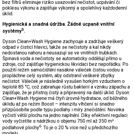
bez filtrů eliminuje riziko usazování nečistot, ucpávání či
poklesu výkonu a zajišťuje výkonný a spolehlivý každodenní
úklid.
Hygienická a snadná údržba. Žádné ucpané vnitřní
5
systémy
.
Dyson Clean+Wash Hygiene zachycuje a zadržuje veškerý
odpad v čisticí hlavici, takže se nečistoty a kal nikdy
nedostanou nahoru a neusazují se ve vnitřních trubkách.
Špinavá voda a nečistoty se automaticky oddělují přímo u
zdroje, což zajišťuje hygienickou likvidaci bez nepořádku. Po
použití režim samočištění nasákne váleček čistou vodou a
propláchne celý systém, aby odstranil veškeré zbytky
nečistot. Váleček je následně vysušen horkým vzduchem o
teplotě 85 °C, což zabraňuje růstu bakterií a vzniku zápachu a
zajišťuje, že je přístroj čistý a připravený na další úklid. Dyson
Clean+Wash Hygiene má čtyři úrovně hydratace, od běžného
úklidu až po režim Boost – intenzitu vlhčení si snadno
přizpůsobíte podle typu podlahy i míry znečištění. Novinka
vyčistí větší plochu na jedno naplnění. Díky efektivní regulaci
vody vyčistíte s nádržkou o objemu 750 ml až 350 m²
6
podlahové plochy
. To je o 20 % více než u předchozího
modelu.