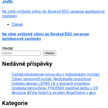
JeyBy
Na silně vytížené silnici do Beskyd ŘSD opravuje autobusové
zastávky
Článek
Na silně vytížené silnici do Beskyd ŘSD opravuje
autobusové zastávky
Hledat
Hledat
Nedávné příspěvky
Coolita představuje novou éru v indonéském vysílání
Zdraví seniorních koček: Neztrácejte pozornost
Unikátní design LEPAS L8 s leopardí estetikou
Dodávka tamoxifenu: PHOENIX zajišťuje léčbu v ČR
Akvizice AVVie GmbH a systém AngelValve v akci
Kategorie