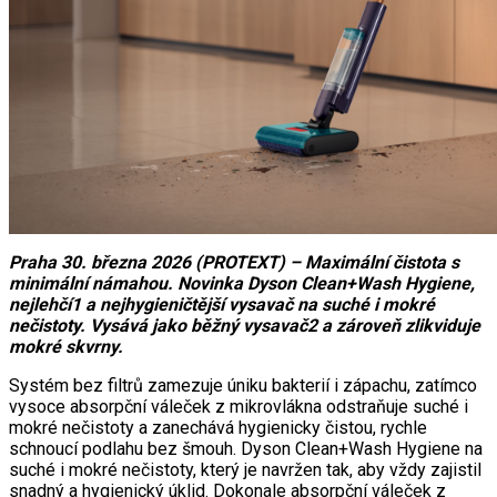
Praha 30. března 2026 (PROTEXT) – Maximální čistota s
minimální námahou. Novinka Dyson Clean+Wash Hygiene,
nejlehčí1 a nejhygieničtější vysavač na suché i mokré
nečistoty. Vysává jako běžný vysavač2 a zároveň zlikviduje
mokré skvrny.
Systém bez filtrů zamezuje úniku bakterií i zápachu, zatímco
vysoce absorpční váleček z mikrovlákna odstraňuje suché i
mokré nečistoty a zanechává hygienicky čistou, rychle
schnoucí podlahu bez šmouh. Dyson Clean+Wash Hygiene na
suché i mokré nečistoty, který je navržen tak, aby vždy zajistil
snadný a hygienický úklid. Dokonale absorpční váleček z