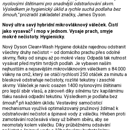
nyolovými štětinami pro snadnější odstraňování skvrn.
Výsledkem je hygienický úklid a rychle suchá podlaha bez
šmouh,“
prozradil zakladatel značky, James Dyson.
Nový ultra savý hybridní mikrovláknový váleček. Čistí
2
jako vysavač
i mop v jednom. Vysaje prach, smyje
mokré nečistoty. Hygienicky.
Nový Dyson Clean+Wash Hygiene dokáže najednou odstranit
všechny druhy nečistot – od domácího prachu přes odolné
skvrny, fleky od sirupu až po mokré vlasy. Odpadá tak nutnost
vysávat před mytím tvrdých podlah. Je vybaven naším
nejhustším a nejsavějším mikrovláknovým válečkem s 84.000
vlákny na cm2, který se otáčí rychlostí 250 otáček za minutu a
bleskově odstraňuje nečistoty, rozlité tekutiny i zaschlé
skvrny. Váleček je navíc osazen 1400 nylonovými štětinami
pro lepší sběr vlasů, a zároveň díky silnému tzv. kapilárnímu
tlaku nasává odpadní tekutinu. Výsledkem je podlaha bez
4
šmouh
při každém úklidu. Vestavěný samočisticí
mechanismus využívá optimalizovaný pružinový ždímač k
odstraňování nečistot a špinavé vody z válečku. Hřeben proti
zamotávání rozčesává vlasy už během sběru, aby se
neomotaly kolem válečku. Díky průběžnému odsávání