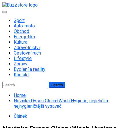
Skip
to
Primary
content
Menu
Sport
Auto-moto
Obchod
Energetika
Kultura
Zdravotnictví
Cestovní ruch
Lifestyle
Zprávy
Bydlení a reality
Kontakt
Search
for:
Home
Novinka Dyson Clean+Wash Hygiene, nejlehčí a
nejhygieničtější vysavač
Článek