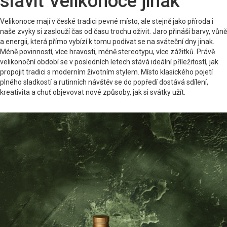
slavit Velikonoce jinak
Velikonoce mají v české tradici pevné místo, ale stejně jako příroda i
naše zvyky si zaslouží čas od času trochu oživit. Jaro přináší barvy, vůně
a energii, která přímo vybízí k tomu podívat se na sváteční dny jinak.
Méně povinností, více hravosti, méně stereotypu, více zážitků. Právě
velikonoční období se v posledních letech stává ideální příležitostí, jak
propojit tradici s moderním životním stylem. Místo klasického pojetí
plného sladkostí a rutinních návštěv se do popředí dostává sdílení,
kreativita a chuť objevovat nové způsoby, jak si svátky užít.