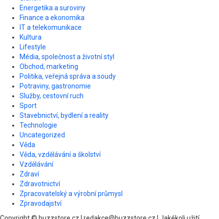
Energetika a suroviny
Finance a ekonomika
IT a telekomunikace
Kultura
Lifestyle
Média, společnost a životní styl
Obchod, marketing
Politika, veřejná správa a soudy
Potraviny, gastronomie
Služby, cestovní ruch
Sport
Stavebnictví, bydlení a reality
Technologie
Uncategorized
Věda
Věda, vzdělávání a školství
Vzdělávání
Zdraví
Zdravotnictví
Zpracovatelský a výrobní průmysl
Zpravodajství
Copyright © buzzstore.cz | redakce@buzzstore.cz | Jakékoli užití