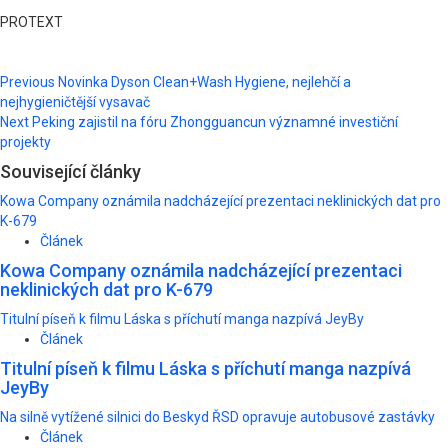
PROTEXT
Post
Previous
Novinka Dyson Clean+Wash Hygiene, nejlehčí a
nejhygieničtější vysavač
navigation
Next
Peking zajistil na fóru Zhongguancun významné investiční
projekty
Související články
Kowa Company oznámila nadcházející prezentaci neklinických dat pro
K-679
Článek
Kowa Company oznámila nadcházející prezentaci
neklinických dat pro K-679
Titulní píseň k filmu Láska s příchutí manga nazpívá JeyBy
Článek
Titulní píseň k filmu Láska s příchutí manga nazpívá
JeyBy
Na silně vytížené silnici do Beskyd ŘSD opravuje autobusové zastávky
Článek