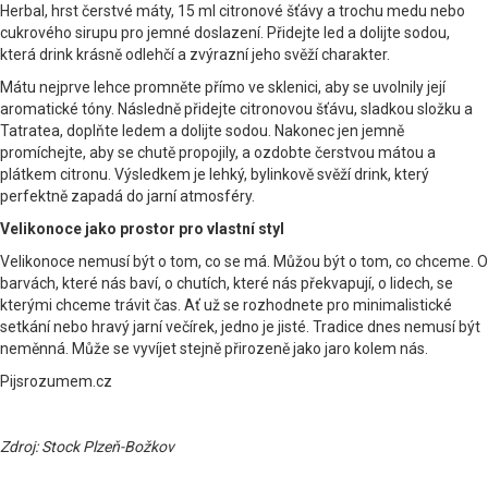
Herbal, hrst čerstvé máty, 15 ml citronové šťávy a trochu medu nebo
cukrového sirupu pro jemné doslazení. Přidejte led a dolijte sodou,
která drink krásně odlehčí a zvýrazní jeho svěží charakter.
Mátu nejprve lehce promněte přímo ve sklenici, aby se uvolnily její
aromatické tóny. Následně přidejte citronovou šťávu, sladkou složku a
Tatratea, doplňte ledem a dolijte sodou. Nakonec jen jemně
promíchejte, aby se chutě propojily, a ozdobte čerstvou mátou a
plátkem citronu. Výsledkem je lehký, bylinkově svěží drink, který
perfektně zapadá do jarní atmosféry.
Velikonoce jako prostor pro vlastní styl
Velikonoce nemusí být o tom, co se má. Můžou být o tom, co chceme. O
barvách, které nás baví, o chutích, které nás překvapují, o lidech, se
kterými chceme trávit čas. Ať už se rozhodnete pro minimalistické
setkání nebo hravý jarní večírek, jedno je jisté. Tradice dnes nemusí být
neměnná. Může se vyvíjet stejně přirozeně jako jaro kolem nás.
Pijsrozumem.cz
Zdroj: Stock Plzeň-Božkov