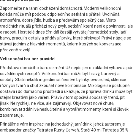
Zapomeňte na ranní obcházení domácností. Moderní velikonoční
koleda může mít podobu odpoledního setkání s přáteli. Uvolněná
atmosféra, dobré jídlo, hudba a především společný čas. Místo
tradičních rituálů přichází nový zvyk, setkání, které není o povinnosti, ale
o radosti. Hostitelé dnes čím dál častěji vytvářejí tematické stoly, ladí
barvy, pracují s detaily a přidávají prvky, které překvapí. Právě nápoje se
stávají jedním z hlavních momentů, kolem kterých se konverzace
přirozeně rozvíjí.
Velikonoční bar bez pravidel
Představa domácího baru se mění. Už nejde jen o základní výbavu a pár
osvědčených receptů. Velikonoční bar může být hravý, barevný a
osobitý. Stačí několik ingrediencí, čerstvé bylinky, ovoce, led, sklenice
různých tvarů a chuť zkoušet nové kombinace. Mixologie se postupně
dostává i do domácího prostředí a ukazuje, že příprava drinku může být
stejně kreativní jako vaření. Právě v tom spočívá současný trend, pít
jinak. Ne rychleji, ne více, ale zajímavěji. Objevovat nové chutě,
kombinovat zdánlivě neslučitelné a vytvářet momenty, které si člověk
zapamatuje.
Přinášíme vám inspiraci na jednoduchý jarní drink, jehož autorem je
ambasador značky Tatratea Rusty Červeň. Stačí 40 ml Tatratea 35 %