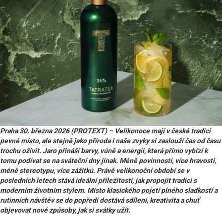
Praha 30. března 2026 (PROTEXT) – Velikonoce mají v české tradici
pevné místo, ale stejně jako příroda i naše zvyky si zaslouží čas od času
trochu oživit. Jaro přináší barvy, vůně a energii, která přímo vybízí k
tomu podívat se na sváteční dny jinak. Méně povinností, více hravosti,
méně stereotypu, více zážitků. Právě velikonoční období se v
posledních letech stává ideální příležitostí, jak propojit tradici s
moderním životním stylem. Místo klasického pojetí plného sladkostí a
rutinních návštěv se do popředí dostává sdílení, kreativita a chuť
objevovat nové způsoby, jak si svátky užít.