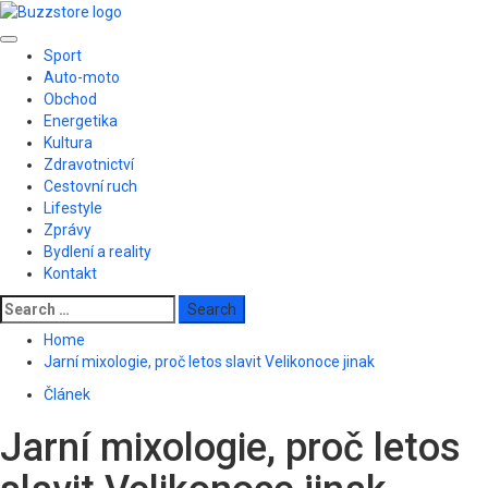
Skip
to
Primary
content
Sport
Menu
Auto-moto
Obchod
Energetika
Kultura
Zdravotnictví
Cestovní ruch
Lifestyle
Zprávy
Bydlení a reality
Kontakt
Search
for:
Home
Jarní mixologie, proč letos slavit Velikonoce jinak
Článek
Jarní mixologie, proč letos