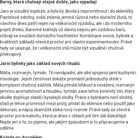
Barvy, které chutnají stejně dobře, jako vypadají
Jaro je vizuální exploze, a byla by škoda ji nepromítnout i do skleničky.
Pastelové odstíny, svěží zelená, jemná růžová nebo sluneční žlutá, to
všechno dnes patří nejen na velikonoční výzdobu, ale i do moderního
pojetí drinků. Barevné koktejly už dávno nejsou jen ozdobou barů,
stávají se součástí domácího hostitelství. Kombinace ovoce, bylinek a
kvalitních základů otevírá prostor pro vlastní experimentování. Právě
tady se ukazuje, že i velikonoční stůl může být vizuálně i chuťově
překvapivý.
Jarní bylinky jako základ nových rituálů
Máta, rozmarýn, tymián. Tři nenápadní, ale silní spojenci jarní kuchyně i
mixologie. Jejich čerstvost dokáže proměnit jednoduchý drink v
komplexní chuťový zážitek. Máta přináší lehkost a osvěžení, rozmarýn
jemnou aromatičnost a hloubku, tymián zase lehce kořenitý tón, který
skvěle doplňuje sladší i kyselejší složky. Práce s bylinkami není složitá,
stačí je lehce promnout mezi prsty, přidat do sklenice nebo použít jako
dekoraci, a nápoj okamžitě získá nový rozměr. Právě tady se otevírá
prostor pro kreativitu, která je dnes v oblasti pití čím dál důležitější.
Nejde jen o to, co pijeme, ale jakým způsobem si to připravujeme a
sdílíme.
Koleda po dospělém