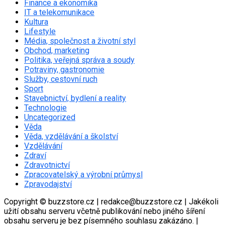
Finance a ekonomika
IT a telekomunikace
Kultura
Lifestyle
Média, společnost a životní styl
Obchod, marketing
Politika, veřejná správa a soudy
Potraviny, gastronomie
Služby, cestovní ruch
Sport
Stavebnictví, bydlení a reality
Technologie
Uncategorized
Věda
Věda, vzdělávání a školství
Vzdělávání
Zdraví
Zdravotnictví
Zpracovatelský a výrobní průmysl
Zpravodajství
Copyright © buzzstore.cz | redakce@buzzstore.cz | Jakékoli
užití obsahu serveru včetně publikování nebo jiného šíření
obsahu serveru je bez písemného souhlasu zakázáno.
|