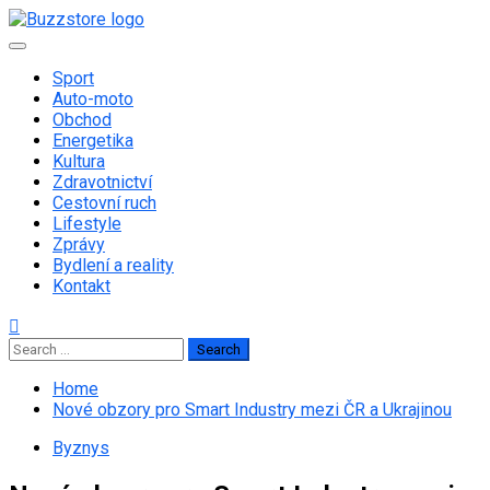
Skip
to
Primary
content
Menu
Sport
Auto-moto
Obchod
Energetika
Kultura
Zdravotnictví
Cestovní ruch
Lifestyle
Zprávy
Bydlení a reality
Kontakt
Search
for:
Home
Nové obzory pro Smart Industry mezi ČR a Ukrajinou
Byznys