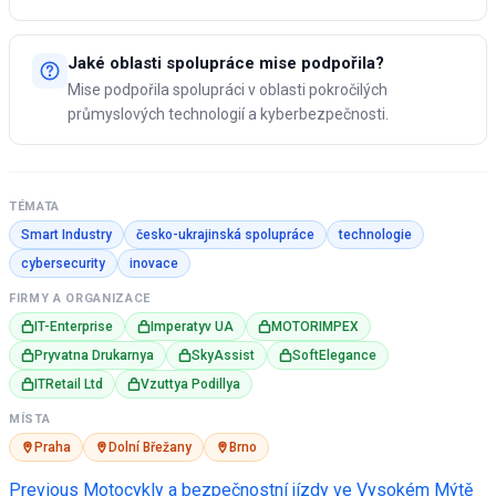
Jaké oblasti spolupráce mise podpořila?
Mise podpořila spolupráci v oblasti pokročilých
průmyslových technologií a kyberbezpečnosti.
TÉMATA
Smart Industry
česko-ukrajinská spolupráce
technologie
cybersecurity
inovace
FIRMY A ORGANIZACE
IT-Enterprise
Imperatyv UA
MOTORIMPEX
Pryvatna Drukarnya
SkyAssist
SoftElegance
ITRetail Ltd
Vzuttya Podillya
MÍSTA
Praha
Dolní Břežany
Brno
Post
Previous
Motocykly a bezpečnostní jízdy ve Vysokém Mýtě