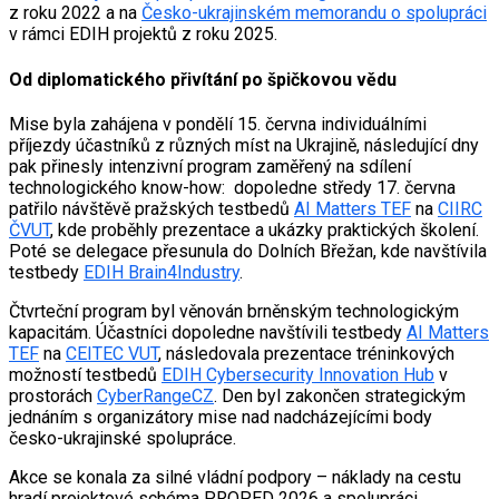
z roku 2022 a na
Česko-ukrajinském memorandu o spolupráci
v rámci EDIH projektů z roku 2025.
Od diplomatického přivítání po špičkovou vědu
Mise byla zahájena v pondělí 15. června individuálními
příjezdy účastníků z různých míst na Ukrajině, následující dny
pak přinesly intenzivní program zaměřený na sdílení
technologického know-how: dopoledne středy 17. června
patřilo návštěvě pražských testbedů
AI Matters TEF
na
CIIRC
ČVUT
, kde proběhly prezentace a ukázky praktických školení.
Poté se delegace přesunula do Dolních Břežan, kde navštívila
testbedy
EDIH Brain4Industry
.
Čtvrteční program byl věnován brněnským technologickým
kapacitám. Účastníci dopoledne navštívili testbedy
AI Matters
TEF
na
CEITEC VUT
, následovala prezentace tréninkových
možností testbedů
EDIH Cybersecurity Innovation Hub
v
prostorách
CyberRangeCZ
. Den byl zakončen strategickým
jednáním s organizátory mise nad nadcházejícími body
česko-ukrajinské spolupráce.
Akce se konala za silné vládní podpory – náklady na cestu
hradí projektové schéma PROPED 2026 a spolupráci