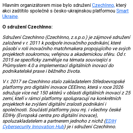
Hlavním organizátorem mise bylo sdružení
CzechInno,
který
akci zaštítilo společně s česko-ukrajinskou platformou
Smart
Ukraine
.
O sdružení CzechInno:
Sdružení CzechInno (CzechInno, z.s.p.o.) je zájmové sdružení
založené v r. 2011 k podpoře inovačního podnikání, které
působí v roli inovačního matchmakera propojujícího ve svých
projektech soukromou, veřejnou a akademickou sféru. Od r.
2015 se specificky zaměřuje na témata související s
Průmyslem 4.0 a implementací digitálních inovací do
podnikatelské praxe i běžného života.
V r. 2017 se CzechInno stalo zakladatelem Středoevropské
platformy pro digitální inovace CEEInno, která v roce 2026
sdružuje více než 150 aktérů v oblasti digitálních inovací z 25
zemí, kteří v rámci platformy spolupracují na konkrétních
projektech ke zvýšení digitální zralosti podnikání i
společnosti. Součástí platformy jsou mj. i všechny české
EDIHy (Evropská centra pro digitální inovace),
spoluzakladatelem a partnerem jednoho z nichž (
EDIH
Cybersecurity Innovation Hub
) je i sdružení CzechInno.