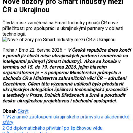
Nové obzory pro Smart Industry mezi
ČR a Ukrajinou
Čtvrtá mise zaměřená na Smart Industry přináší ČR nové
příležitosti pro spolupráci s ukrajinskými partnery v oblasti
technologií.
Praha / Brno 22. června 2026 –
V České republice dnes končí
v pořadí již čtvrtá mise ukrajinských partnerů zaměřená na
inteligentní průmysl (Smart Industry). Akce se konala v
termínu od 15. do 19. června 2026, jejím hlavním
organizátorem je – s podporou Ministerstva průmyslu a
obchodu ČR a Ministertva zahraničních věcí ČR – sdružení
CzechInno. Cílem této významné události bylo představit
ukrajinským delegátům špičková technologická pracoviště
a testbedy v Praze, Dolních Břežanech a Brně a povzbudit
česko-ukrajinskou projektovou i obchodní spolupráci.
Obsah
Skrýt
1
Významné zastoupení ukrajinského průmyslu a akademické
sféry
2
Od diplomatického přivítání po špičkovou vědu