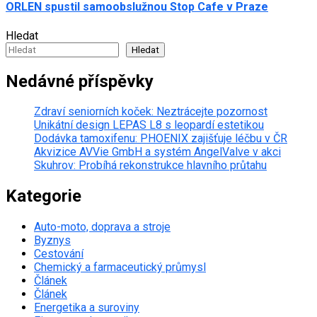
ORLEN spustil samoobslužnou Stop Cafe v Praze
Hledat
Hledat
Nedávné příspěvky
Zdraví seniorních koček: Neztrácejte pozornost
Unikátní design LEPAS L8 s leopardí estetikou
Dodávka tamoxifenu: PHOENIX zajišťuje léčbu v ČR
Akvizice AVVie GmbH a systém AngelValve v akci
Skuhrov: Probíhá rekonstrukce hlavního průtahu
Kategorie
Auto-moto, doprava a stroje
Byznys
Cestování
Chemický a farmaceutický průmysl
Článek
Článek
Energetika a suroviny