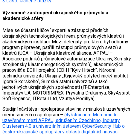
3
Často kladené otázky
Významné zastoupení ukrajinského průmyslu a
akademické sféry
Mise se účastní klíčoví experti a zástupci předních
ukrajinských technologických firem, průmyslových klastrů i
akademických institucí. Mezi delegáty, pro které byl odborný
program připraven, patřili zástupci průmyslových svazů a
klastrů (UCA – Ukrajinská klastrová aliance, APPAU –
Asociace podniků průmyslové automatizace Ukrajiny, Sumský
strojírenský klastr energetických systémů), akademických
pracovišť a EDIH projektů (EDIH “Kyiv Hitech”, Národní
technická univerzita Ukrajiny „Kyjevský polytechnický institut
Igora Sikorského“, Sumská státní univerzita) a také
jednotlivých ukrajinských společností (IT-Enterprise,
Imperatyv UA, MOTORIMPEX, Pryvatna Drukarnya, SkyAssist,
SoftElegance, ITRetail Ltd, Vzuttya Podillya).
Studijní návštěva i spolupráce staví na v minulosti uzavřených
memorandech o spolupráci –
čtyřstranném Memorandu
uzavřeném mezi APPAU, sdružením CzechInno, Industry
Clusterem 4.0 a univerzitním ústavem CyberSecurity Hub o
česko-ukrajinské spolupráci v oblasti digitálních inovací