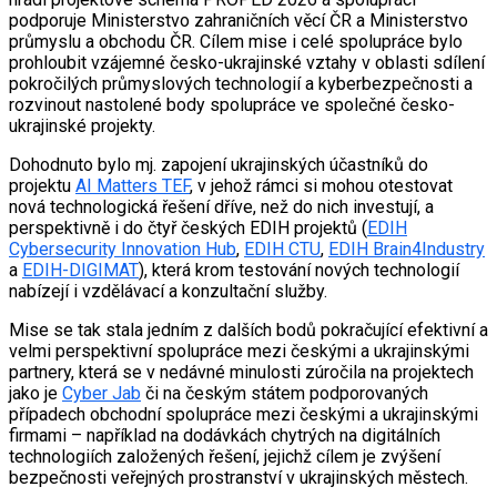
podporuje Ministerstvo zahraničních věcí ČR a Ministerstvo
průmyslu a obchodu ČR. Cílem mise i celé spolupráce bylo
prohloubit vzájemné česko-ukrajinské vztahy v oblasti sdílení
pokročilých průmyslových technologií a kyberbezpečnosti a
rozvinout nastolené body spolupráce ve společné česko-
ukrajinské projekty.
Dohodnuto bylo mj. zapojení ukrajinských účastníků do
projektu
AI Matters TEF
, v jehož rámci si mohou otestovat
nová technologická řešení dříve, než do nich investují, a
perspektivně i do čtyř českých EDIH projektů (
EDIH
Cybersecurity Innovation Hub
,
EDIH CTU
,
EDIH Brain4Industry
a
EDIH-DIGIMAT
), která krom testování nových technologií
nabízejí i vzdělávací a konzultační služby.
Mise se tak stala jedním z dalších bodů pokračující efektivní a
velmi perspektivní spolupráce mezi českými a ukrajinskými
partnery, která se v nedávné minulosti zúročila na projektech
jako je
Cyber Jab
či na českým státem podporovaných
případech obchodní spolupráce mezi českými a ukrajinskými
firmami – například na dodávkách chytrých na digitálních
technologiích založených řešení, jejichž cílem je zvýšení
bezpečnosti veřejných prostranství v ukrajinských městech.