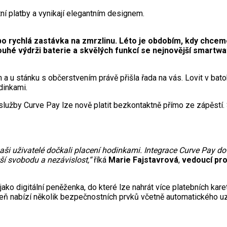
ní platby a vynikají elegantním designem.
bo rychlá zastávka na zmrzlinu. Léto je obdobím, kdy chceme
hé výdrži baterie a skvělých funkcí se nejnovější smartwatc
am a u stánku s občerstvením právě přišla řada na vás. Lovit v ba
dinkami.
užby Curve Pay lze nově platit bezkontaktně přímo ze zápěstí. St
naši uživatelé dočkali placení hodinkami. Integrace Curve Pay 
í svobodu a nezávislost,“
říká
Marie Fajstavrová
,
vedoucí pr
ko digitální peněženka, do které lze nahrát více platebních karet
veň nabízí několik bezpečnostních prvků včetně automatického uz