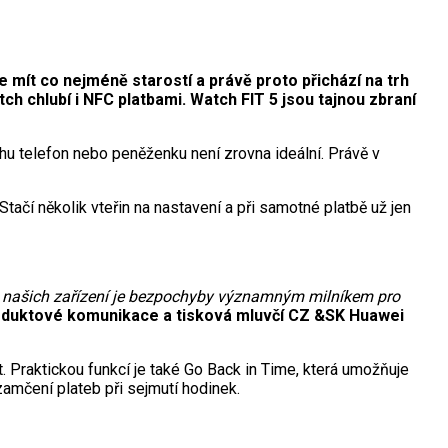
 mít co nejméně starostí a právě proto přichází na trh
h chlubí i NFC platbami. Watch FIT 5 jsou tajnou zbraní
tohu telefon nebo peněženku není zrovna ideální. Právě v
ačí několik vteřin na nastavení a při samotné platbě už jen
do našich zařízení je bezpochyby významným milníkem pro
oduktové komunikace a tisková mluvčí CZ &SK Huawei
. Praktickou funkcí je také Go Back in Time, která umožňuje
amčení plateb při sejmutí hodinek.