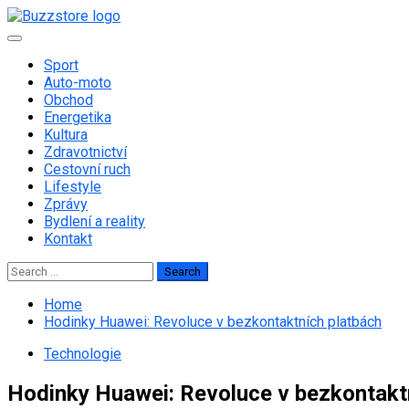
Skip
to
Primary
content
Menu
Sport
Auto-moto
Obchod
Energetika
Kultura
Zdravotnictví
Cestovní ruch
Lifestyle
Zprávy
Bydlení a reality
Kontakt
Search
for:
Home
Hodinky Huawei: Revoluce v bezkontaktních platbách
Technologie
Hodinky Huawei: Revoluce v bezkontakt