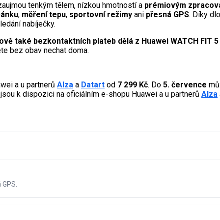
 zaujmou tenkým tělem, nízkou hmotností a
prémiovým zpracov
pánku
,
měření tepu
,
sportovní režimy
ani
přesná GPS
. Díky dl
edání nabíječky.
ově také bezkontaktních plateb dělá z Huawei WATCH FIT 5 i
žete bez obav nechat doma.
wei a u partnerů
Alza
a
Datart
od
7 299 Kč
. Do
5. července
můž
jsou k dispozici na oficiálním e-shopu Huawei a u partnerů
Alza
á GPS.