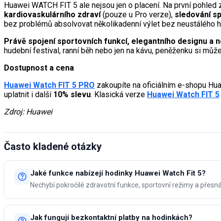
Huawei WATCH FIT 5 ale nejsou jen o placení. Na první pohled
kardiovaskulárního zdraví
(pouze u Pro verze),
sledování s
bez problémů absolvovat několikadenní výlet bez neustálého hl
Právě spojení sportovních funkcí, elegantního designu a n
hudební festival, ranní běh nebo jen na kávu, peněženku si mů
Dostupnost a cena
Huawei Watch FIT 5 PRO
zakoupíte na oficiálním e-shopu Hua
uplatnit i další
10% slevu
. Klasická verze
Huawei Watch FIT 5
Zdroj: Huawei
Často kladené otázky
Jaké funkce nabízejí hodinky Huawei Watch Fit 5?
Nechybí pokročilé zdravotní funkce, sportovní režimy a přesn
Jak fungují bezkontaktní platby na hodinkách?