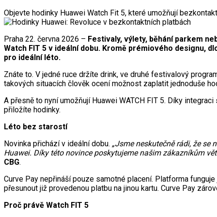
Objevte hodinky Huawei Watch Fit 5, které umožňují bezkontakt
Praha 22. června 2026 –
Festivaly, výlety, běhání parkem ne
Watch FIT 5 v ideální dobu. Kromě prémiového designu, dlou
pro ideální léto.
Znáte to. V jedné ruce držíte drink, ve druhé festivalový progr
takových situacích člověk ocení možnost zaplatit jednoduše ho
A přesně to nyní umožňují Huawei WATCH FIT 5. Díky integraci sl
přiložíte hodinky.
Léto bez starostí
Novinka přichází v ideální dobu.
„Jsme neskutečně rádi, že se 
Huawei. Díky této novince poskytujeme našim zákazníkům větš
CBG
.
Curve Pay nepřináší pouze samotné placení. Platforma funguje ja
přesunout již provedenou platbu na jinou kartu. Curve Pay záro
Proč právě Watch FIT 5