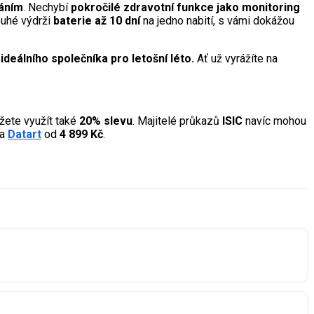
áním
. Nechybí
pokročilé zdravotní funkce jako monitoring
ouhé výdrži
baterie až 10 dní
na jedno nabití, s vámi dokážou
deálního společníka pro letošní léto.
Ať už vyrážíte na
ete využít také
20% slevu
. Majitelé průkazů
ISIC
navíc mohou
a
Datart
od
4 899 Kč
.