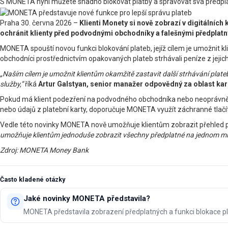
S MONETA nyní můžete snadno blokovat platby a spravovat svá předpla
Praha 30. června 2026 –
Klienti Monety si nově zobrazí v digitálníc
ochránit klienty před podvodnými obchodníky a falešnými předplatn
MONETA spouští novou funkci blokování plateb, jejíž cílem je umožnit kli
obchodníci prostřednictvím opakovaných plateb strhávali peníze z jejich
„Naším cílem je umožnit klientům okamžitě zastavit další strhávání plat
služby,”
říká
Artur Galstyan, senior manažer odpovědný za oblast ka
Pokud má klient podezření na podvodného obchodníka nebo neoprávněně s
nebo údajů z platební karty, doporučuje MONETA využít záchranné tlačítk
Vedle této novinky MONETA nově umožňuje klientům zobrazit přehled pře
umožňuje klientům jednoduše zobrazit všechny předplatné na jednom místě, 
Zdroj: MONETA Money Bank
Často kladené otázky
Jaké novinky MONETA představila?
MONETA představila zobrazení předplatných a funkci blokace pl