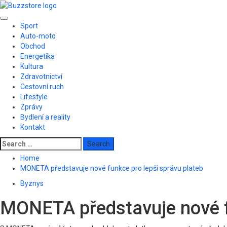
Skip
to
Primary
content
Sport
Menu
Auto-moto
Obchod
Energetika
Kultura
Zdravotnictví
Cestovní ruch
Lifestyle
Zprávy
Bydlení a reality
Kontakt
Search
for:
Home
MONETA představuje nové funkce pro lepší správu plateb
Byznys
MONETA představuje nové fu