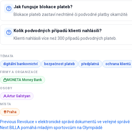
Jak funguje blokace plateb?
Blokace plateb zastaví nechtěné či podvodné platby okamžitě.
Kolik podvodných případů klienti nahlásili?
Klienti nahlásili více než 300 případů podvodných plateb.
TÉMATA
digitální bankovnictví
bezpečnost plateb
předplatná
ochrana klientů
FIRMY A ORGANIZACE
MONETA Money Bank
OSOBY
Artur Galstyan
MÍSTA
Praha
Post
Previous
Revoluce v elektronické správě dokumentů ve veřejné správě
Next
BILLA pomáhá mladým sportovcům na Olympiádě