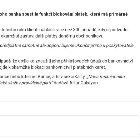
toho banka spustila funkci blokování plateb, která má primárně
ošního roku klienti nahlásili více než 300 případů, kdy si podvodní
rá okamžitě zastaví další platby danému obchodníkovi.
z – předplatné samotné ale doporučujeme ukončit přímo u poskytovatele
dě, že došlo ke zneužití jeho přihlašovacích údajů do bankovnictví
de k okamžité blokaci bankovnictví i platebních karet.
nce nebo Internet Bance, a to v sekci Karty.
„Nová funkcionalita
ké služby pravidelně platí,“
dodává Artur Galstyan.