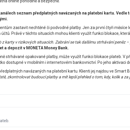
tná online pohodlně a bezpečně.
h kanálech seznam předplatných navázaných na platební kartu. Vedle 
ými.
entům zastavit nechtěné či podvodné platby. Jen za první čtyři měsíce let
 účtů. Právě v těchto situacích mohou klienti využít funkci blokace, kte
eb z karty v rizikových situacích. Zabrání se tak dalšímu strhávání peně
ret a depozit v MONETA Money Bank.
trhávané opakované platby, může využít funkci blokace plateb. V přípa
o dostupné v mobilním i internetovém bankovnictví. Po jeho aktivaci doj
dplatných navázaných na platební kartu. Klienti jej najdou ve Smart Ba
zkontrolovat budoucí platby a mít lepší přehled o tom, kdy, kolik a za ja
ateb.