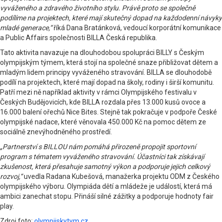
vyváženého a zdravého životního stylu. Právě proto se společně
podílíme na projektech, které mají skutečný dopad na každodenní návyky
mladé generace,“
říká Dana Bratánková, vedoucí korporátní komunikace
a Public Affairs společnosti BILLA Česká republika.
Tato aktivita navazuje na dlouhodobou spolupráci BILLY s Českým
olympijským týmem, která stojí na společné snaze přibližovat dětem a
mladým lidem principy vyváženého stravování. BILLA se dlouhodobě
podílí na projektech, které mají dopad na školy, rodiny i širší komunitu.
Patří mezi ně například aktivity v rámci Olympijského festivalu v
Českých Budějovicích, kde BILLA rozdala přes 13.000 kusů ovoce a
16.000 balení ořechů Nice Bites. Stejně tak pokračuje v podpoře České
olympijské nadace, které věnovala 450.000 Kč na pomoc dětem ze
sociálně znevýhodněného prostředí.
„Partnerství s BILLOU nám pomáhá přirozeně propojit sportovní
program s tématem vyváženého stravování. Účastníci tak získávají
zkušenost, která přesahuje samotný výkon a podporuje jejich celkový
rozvoj,“
uvedla Radana Kubešová, manažerka projektu ODM z Českého
olympijského výboru. Olympiáda dětí a mládeže je událostí, která má
ambici zanechat stopu. Přináší silné zážitky a podporuje hodnoty fair
play.
Zdroj foto:
olympijskytym.cz