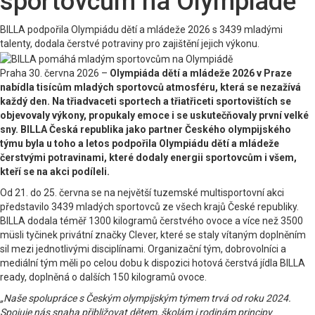
sportovcům na Olympiádě
BILLA podpořila Olympiádu dětí a mládeže 2026 s 3439 mladými
talenty, dodala čerstvé potraviny pro zajištění jejich výkonu.
Praha 30. června 2026 –
Olympiáda dětí a mládeže 2026 v Praze
nabídla tisícům mladých sportovců atmosféru, která se nezažívá
každý den. Na třiadvaceti sportech a třiatřiceti sportovištích se
objevovaly výkony, propukaly emoce i se uskutečňovaly první velké
sny. BILLA Česká republika jako partner Českého olympijského
týmu byla u toho a letos podpořila Olympiádu dětí a mládeže
čerstvými potravinami, které dodaly energii sportovcům i všem,
kteří se na akci podíleli.
Od 21. do 25. června se na největší tuzemské multisportovní akci
představilo 3439 mladých sportovců ze všech krajů České republiky.
BILLA dodala téměř 1300 kilogramů čerstvého ovoce a více než 3500
müsli tyčinek privátní značky Clever, které se staly vítaným doplněním
sil mezi jednotlivými disciplínami. Organizační tým, dobrovolníci a
mediální tým měli po celou dobu k dispozici hotová čerstvá jídla BILLA
ready, doplněná o dalších 150 kilogramů ovoce.
„Naše spolupráce s Českým olympijským týmem trvá od roku 2024.
Spojuje nás snaha přibližovat dětem, školám i rodinám principy