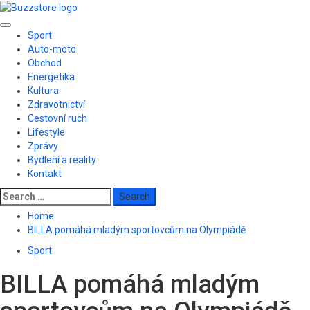
Skip
to
Primary
content
Sport
Menu
Auto-moto
Obchod
Energetika
Kultura
Zdravotnictví
Cestovní ruch
Lifestyle
Zprávy
Bydlení a reality
Kontakt
Search
for:
Home
BILLA pomáhá mladým sportovcům na Olympiádě
Sport
BILLA pomáhá mladým