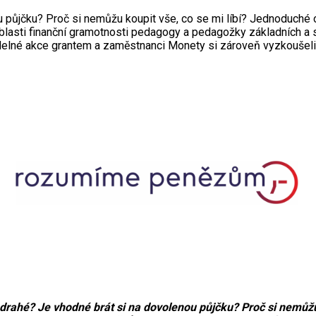
 půjčku? Proč si nemůžu koupit vše, co se mi líbí? Jednoduché o
blasti finanční gramotnosti pedagogy a pedagožky základních a 
né akce grantem a zaměstnanci Monety si zároveň vyzkoušeli ro
rahé? Je vhodné brát si na dovolenou půjčku? Proč si nemůžu 