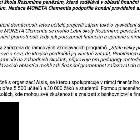
tní škola Rozumíme penězům, která vzdělává v oblasti finančn
ům. Nadace MONETA Clementia podpořila konání pravidelné ak
ení domácnosti, letos učitelé projevili zájem také o vysvětlení 
e MONETA Clementia se mohlo Letní školy Rozumíme penězům zd
ní gramotnosti, tedy jak porozumět financím a správně s nimi 
byla zařazena do rámcových vzdělávacích programů.
„Stále velký 
nové a neví, do kterých předmětů jej vlastně zařadit. Problémem
 sami učí na základních školách, připravuje pro pedagogy metodi
ávacích oblastí a mohli tak finanční gramotnost zařazovat do c
 s organizací Aisis, se kterou spolupracuje v rámci finančního
jilo přes 5 500 učitelů a 30 000 žáků a studentů. Formou plac
olách, kde mohou své zkušenosti a znalosti z bankovnictví a fin