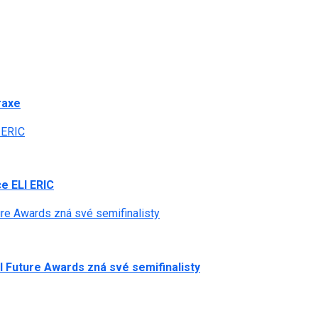
raxe
 ERIC
e ELI ERIC
ture Awards zná své semifinalisty
al Future Awards zná své semifinalisty