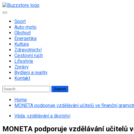
Skip
to
Primary
content
Menu
Sport
Auto-moto
Obchod
Energetika
Kultura
Zdravotnictví
Cestovní ruch
Lifestyle
Zprávy
Bydlení a reality
Kontakt
Search
for:
Home
MONETA podporuje vzdělávání učitelů ve finanční gramot
Věda, vzdělávání a školství
MONETA podporuje vzdělávání učitelů v