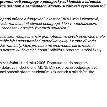
í gramotnosti pedagogy a pedagožky základních a středních
ce grantem a zaměstnanci Monety si zároveň vyzkoušeli roli
dopadů inflace a fungování investice,“
říká Lucie Leixnerová,
arma účastnit čtyřicet pedagogů, kteří v nadcházejícím
zacházet v různých životních situacích.“
počet škol věnuje finanční gramotnosti ve svých osnovách málo
 může být i nedostatečná metodika výuky. I z toho důvodu
cké materiály, které jim názorně předvedou, jak je možné
o nejvíce vyučovacích hodin,“
přibližuje program letošní školy
 vzdělávání již od roku 2006. Doposud se do programu
eného dobrovolnického dne MONETA každoročně podporuje své
ancí obecně předat studentům základních a středních škol.