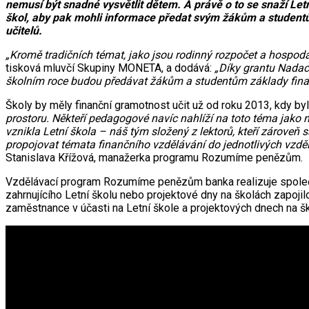
nemusí být snadné vysvětlit dětem. A právě o to se snaží Le
škol, aby pak mohli informace předat svým žákům a student
učitelů.
„Kromě tradičních témat, jako jsou rodinný rozpočet a hospodař
tisková mluvčí Skupiny MONETA, a dodává:
„Díky grantu Nadac
školním roce budou předávat žákům a studentům základy finanč
Školy by měly finanční gramotnost učit už od roku 2013, kdy 
prostoru. Někteří pedagogové navíc nahlíží na toto téma jako 
vznikla Letní škola – náš tým složený z lektorů, kteří zároveň
propojovat témata finančního vzdělávání do jednotlivých vzděl
Stanislava Křížová, manažerka programu Rozumíme penězům.
Vzdělávací program Rozumíme penězům banka realizuje společně
zahrnujícího Letní školu nebo projektové dny na školách zapo
zaměstnance v účasti na Letní škole a projektových dnech na šk