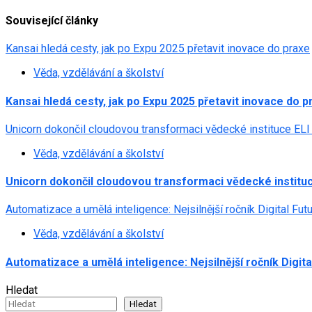
navigation
Související články
Kansai hledá cesty, jak po Expu 2025 přetavit inovace do praxe
Věda, vzdělávání a školství
Kansai hledá cesty, jak po Expu 2025 přetavit inovace do p
Unicorn dokončil cloudovou transformaci vědecké instituce ELI
Věda, vzdělávání a školství
Unicorn dokončil cloudovou transformaci vědecké instituc
Automatizace a umělá inteligence: Nejsilnější ročník Digital Fu
Věda, vzdělávání a školství
Automatizace a umělá inteligence: Nejsilnější ročník Digit
Hledat
Hledat