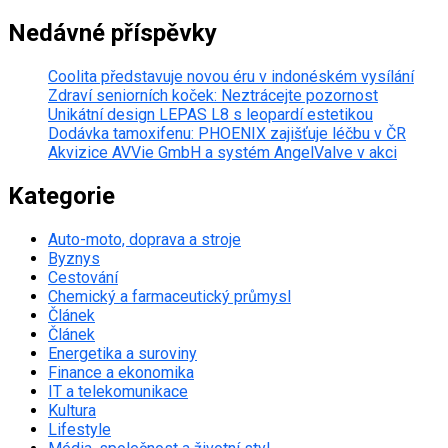
Nedávné příspěvky
Coolita představuje novou éru v indonéském vysílání
Zdraví seniorních koček: Neztrácejte pozornost
Unikátní design LEPAS L8 s leopardí estetikou
Dodávka tamoxifenu: PHOENIX zajišťuje léčbu v ČR
Akvizice AVVie GmbH a systém AngelValve v akci
Kategorie
Auto-moto, doprava a stroje
Byznys
Cestování
Chemický a farmaceutický průmysl
Článek
Článek
Energetika a suroviny
Finance a ekonomika
IT a telekomunikace
Kultura
Lifestyle