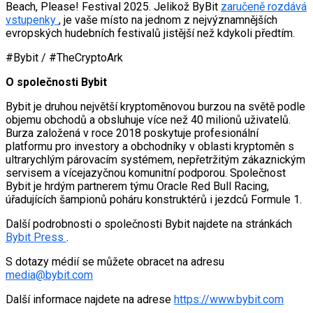
Beach, Please! Festival 2025. Jelikož ByBit
zaručeně rozdává
vstupenky
, je vaše místo na jednom z nejvýznamnějších
evropských hudebních festivalů jistější než kdykoli předtím.
#Bybit / #TheCryptoArk
O společnosti Bybit
Bybit je druhou největší kryptoměnovou burzou na světě podle
objemu obchodů a obsluhuje více než 40 milionů uživatelů.
Burza založená v roce 2018 poskytuje profesionální
platformu pro investory a obchodníky v oblasti kryptoměn s
ultrarychlým párovacím systémem, nepřetržitým zákaznickým
servisem a vícejazyčnou komunitní podporou. Společnost
Bybit je hrdým partnerem týmu Oracle Red Bull Racing,
úřadujících šampionů poháru konstruktérů i jezdců Formule 1.
Další podrobnosti o společnosti Bybit najdete na stránkách
Bybit Press
.
S dotazy médií se můžete obracet na adresu
media@bybit.com
Další informace najdete na adrese
https://www.bybit.com