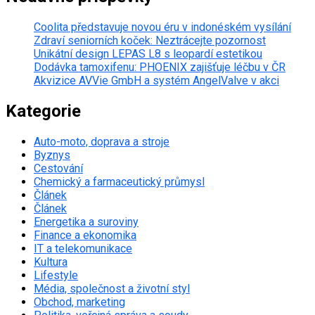
Coolita představuje novou éru v indonéském vysílání
Zdraví seniorních koček: Neztrácejte pozornost
Unikátní design LEPAS L8 s leopardí estetikou
Dodávka tamoxifenu: PHOENIX zajišťuje léčbu v ČR
Akvizice AVVie GmbH a systém AngelValve v akci
Kategorie
Auto-moto, doprava a stroje
Byznys
Cestování
Chemický a farmaceutický průmysl
Článek
Článek
Energetika a suroviny
Finance a ekonomika
IT a telekomunikace
Kultura
Lifestyle
Média, společnost a životní styl
Obchod, marketing