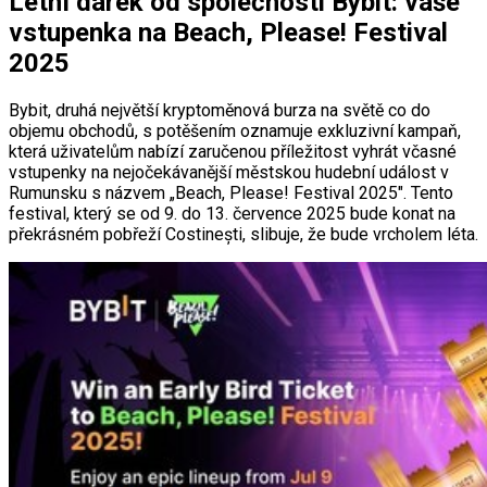
Letní dárek od společnosti Bybit: vaše
vstupenka na Beach, Please! Festival
2025
Bybit, druhá největší kryptoměnová burza na světě co do
objemu obchodů, s potěšením oznamuje exkluzivní kampaň,
která uživatelům nabízí zaručenou příležitost vyhrát včasné
vstupenky na nejočekávanější městskou hudební událost v
Rumunsku s názvem „Beach, Please! Festival 2025". Tento
festival, který se od 9. do 13. července 2025 bude konat na
překrásném pobřeží Costinești, slibuje, že bude vrcholem léta.