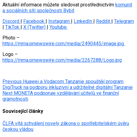
Aktuální informace můžete sledovat prostřednictvím
komunit
a sociálních sítí společnosti Bybit
Discord
|
Facebook
|
Instagram
|
LinkedIn
|
Reddit
|
Telegram
|
TikTok
|
X (Twitter)
|
Youtube
Photo –
https://mma.prnewswire.com/media/2490445/image.jpg
Logo –
https://mma.prnewswire.com/media/2267288/Logo.jpg
Post
Previous
Huawei a Vodacom Tanzanie spouštějí program
DigiTruck na podporu inkluzivní a udržitelné digitální Tanzanie
navigation
Next
MONETA podporuje vzdělávání učitelů ve finanční
gramotnosti
Související články
ČLFA vítá schválení novely zákona o spotřebitelském úvěru
českou vládou