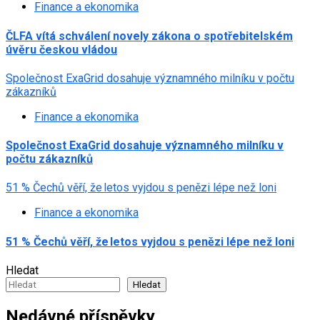
Finance a ekonomika
ČLFA vítá schválení novely zákona o spotřebitelském
úvěru českou vládou
Společnost ExaGrid dosahuje významného milníku v počtu
zákazníků
Finance a ekonomika
Společnost ExaGrid dosahuje významného milníku v
počtu zákazníků
51 % Čechů věří, že letos vyjdou s penězi lépe než loni
Finance a ekonomika
51 % Čechů věří, že letos vyjdou s penězi lépe než loni
Hledat
Hledat
Nedávné příspěvky