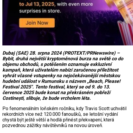
Dubaj (SAE) 28. srpna 2024 (PROTEXT/PRNewswire) –
Bybit, druhá největší kryptoměnová burza na světě co do
objemu obchodů, s potěšením oznamuje exkluzivní
kampaň, která uživatelům nabízí zaručenou příležitost
vyhrát včasné vstupenky na nejočekávanější městskou
hudební událost v Rumunsku s názvem „Beach, Please!
Festival 2025″. Tento festival, který se od 9. do 13.
července 2025 bude konat na překrásném pobřeží
Costinești, slibuje, že bude vrcholem léta.
Po fenomenálním loňském ročníku, kdy Travis Scott uchvátil
rekordních více než 120.000 fanoušků, se letošní vydání
chystá být ještě větší a hodlá přinést překvapení, která
pozvednou zážitky návštěvníků na novou úroveň.