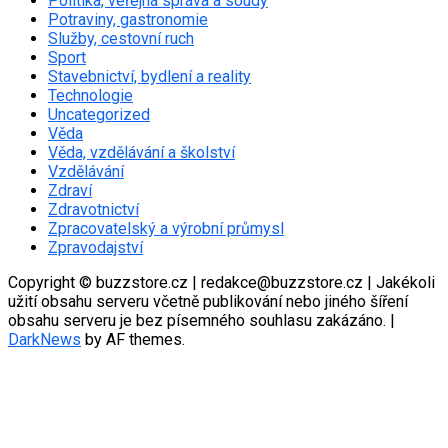
Politika, veřejná správa a soudy
Potraviny, gastronomie
Služby, cestovní ruch
Sport
Stavebnictví, bydlení a reality
Technologie
Uncategorized
Věda
Věda, vzdělávání a školství
Vzdělávání
Zdraví
Zdravotnictví
Zpracovatelský a výrobní průmysl
Zpravodajství
Copyright © buzzstore.cz | redakce@buzzstore.cz | Jakékoli
užití obsahu serveru včetně publikování nebo jiného šíření
obsahu serveru je bez písemného souhlasu zakázáno.
|
DarkNews
by AF themes.