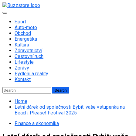
Skip
to
Primary
content
Menu
Sport
Auto-moto
Obchod
Energetika
Kultura
Zdravotnictví
Cestovní ruch
Lifestyle
Zprávy
Bydlení a reality
Kontakt
Search
for:
Home
Letní dárek od společnosti Bybit: vaše vstupenka na
Beach, Please! Festival 2025
Finance a ekonomika