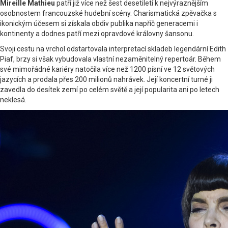
Mireille Mathieu
patří již více než šest desetiletí k nejvýraznějším
osobnostem francouzské hudební scény. Charismatická zpěvačka s
ikonickým účesem si získala obdiv publika napříč generacemi i
kontinenty a dodnes patří mezi opravdové královny šansonu.
Svoji cestu na vrchol odstartovala interpretací skladeb legendární Edith
Piaf, brzy si však vybudovala vlastní nezaměnitelný repertoár. Během
své mimořádné kariéry natočila více než 1200 písní ve 12 světových
jazycích a prodala přes 200 milionů nahrávek. Její koncertní turné ji
zavedla do desítek zemí po celém světě a její popularita ani po letech
neklesá.