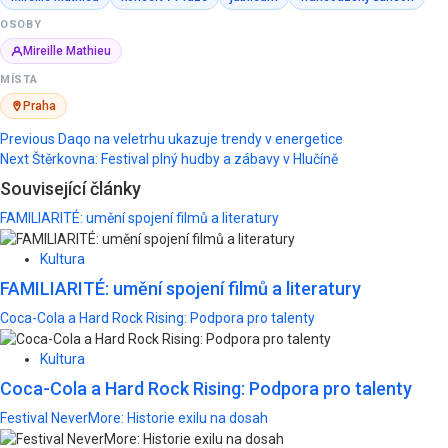
OSOBY
Mireille Mathieu
MÍSTA
Praha
Post
Previous
Daqo na veletrhu ukazuje trendy v energetice
Next
Štěrkovna: Festival plný hudby a zábavy v Hlučíně
navigation
Související články
FAMILIARITÉ: umění spojení filmů a literatury
Kultura
FAMILIARITÉ: umění spojení filmů a literatury
Coca-Cola a Hard Rock Rising: Podpora pro talenty
Kultura
Coca-Cola a Hard Rock Rising: Podpora pro talenty
Festival NeverMore: Historie exilu na dosah