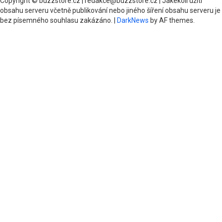
Copyright © buzzstore.cz | redakce@buzzstore.cz | Jakékoli užití
obsahu serveru včetně publikování nebo jiného šíření obsahu serveru je
bez písemného souhlasu zakázáno.
|
DarkNews
by AF themes.