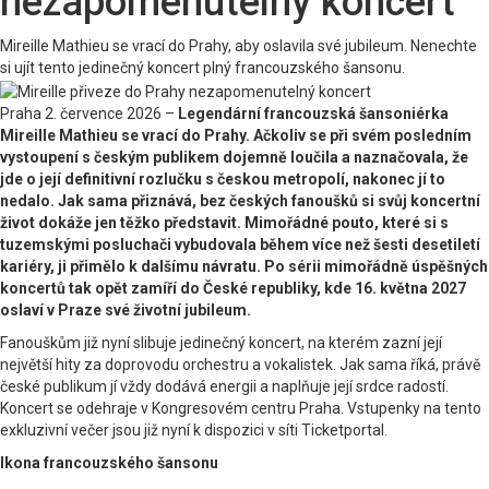
nezapomenutelný koncert
Mireille Mathieu se vrací do Prahy, aby oslavila své jubileum. Nenechte
si ujít tento jedinečný koncert plný francouzského šansonu.
Praha 2. července 2026 –
Legendární francouzská šansoniérka
Mireille Mathieu se vrací do Prahy. Ačkoliv se při svém posledním
vystoupení s českým publikem dojemně loučila a naznačovala, že
jde o její definitivní rozlučku s českou metropolí, nakonec jí to
nedalo. Jak sama přiznává, bez českých fanoušků si svůj koncertní
život dokáže jen těžko představit. Mimořádné pouto, které si s
tuzemskými posluchači vybudovala během více než šesti desetiletí
kariéry, ji přimělo k dalšímu návratu. Po sérii mimořádně úspěšných
koncertů tak opět zamíří do České republiky, kde 16. května 2027
oslaví v Praze své životní jubileum.
Fanouškům již nyní slibuje jedinečný koncert, na kterém zazní její
největší hity za doprovodu orchestru a vokalistek. Jak sama říká, právě
české publikum jí vždy dodává energii a naplňuje její srdce radostí.
Koncert se odehraje v Kongresovém centru Praha. Vstupenky na tento
exkluzivní večer jsou již nyní k dispozici v síti Ticketportal.
Ikona francouzského šansonu