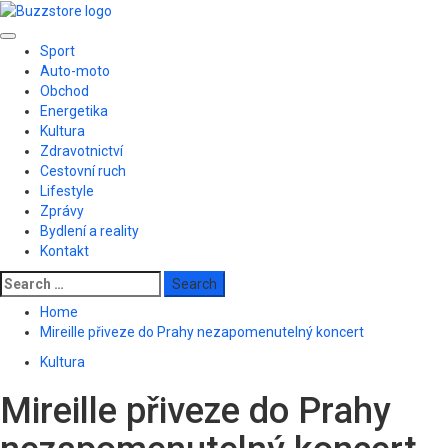
Skip
to
Primary
content
Sport
Menu
Auto-moto
Obchod
Energetika
Kultura
Zdravotnictví
Cestovní ruch
Lifestyle
Zprávy
Bydlení a reality
Kontakt
Search
for:
Home
Mireille přiveze do Prahy nezapomenutelný koncert
Kultura
Mireille přiveze do Prahy