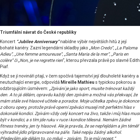
Triumfální návrat do České republiky
Koncert
“Jubilee Anniversary“
nabídne výběr největších hitů z její
bohaté kariéry. Zazní legendární skladby jako
„Mon Credo“, „La Paloma
Adieu“, „Une femme amoureuse“, „Santa Maria de la mer“, „Paris en
colère“ či „Non, je ne regrette rien
“, kterou převzala právě po slavné Edith
Piaf.
Když se jí novináři ptají, v čem spočívá tajemství její dlouholeté kariéry a
neutuchající energie, odpovídá
Mireille Mathieu
s typickou pokorou a
odzbrojujícím úsměvem:
„Zpívání je jako sport, musíte trénovat každý
den. A to já dělám, opravdu každý den zpívám a možná vás překvapí, že
mám stále své hlasové učitele a poradce. Moje učitelka zpěvu je dokonce
z oboru opery, protože právě operní zpěváci musejí mít perfektní hlas v
dokonalé kondici. Zpívám vždy celý koncert na živo, takže i můj hlas musí
být v kondici, a s tím jde ruku v ruce i kondice tělesná. Nemám žádné
fitness trenéry, jen ty hlasové. Ale je pravda, že se nepřejídám a jím téměř
výhradně jídlo připravované na páře. Také nepiju žádný alkohol.
Především ale dělám to, co miluji – zpívám. To je můj recept.“