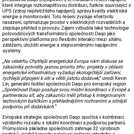
které integruje nízkonapěťovou distribuci, funkce související s
UPS (zdroji nepřetržitého napájení), správu kvality elektrické
energie a monitorování. Toto řešení zvyšuje efektivitu
nasazení, optimalizuje prostor v elektrických rozvaděčích a
zlepšuje přehled o provozu. Zájem vzbudila také technologie
polovodičových transformátorů společnosti Daqo jako
perspektivní platforma pro flexibilní interakci mezi sítěmi,
zátěžemi, úložišti energie a stejnosměrnými napájecími
systémy.
„
Na veletrhu Chytřejší energetická Evropa nám diskuse se
zákazníky potvrdily jasnou prioritu trhu: projekty v oblasti
energetické infrastruktury vyžadují ekologičtější zařízení,
rychlejší připojení k síti a větší jistotu dodávek
,” uvedl Kevin
Lin, generální ředitel společnosti Daqo pro evropský region.
„
Společnost Daqo posiluje svou místní koordinaci v Evropě a
partnerskou síť, aby zákazníci měli přístup k integrovaným
technickým balíčkům s přehlednějšími rozhraními a silnější
podporou při dodávkách.
“
Evropská strategie společnosti Daqo spočívá v kombinaci
výrobního rozsahu s lokální koordinací a podporou partnerů.
Průmyslová základna společnosti zahrnuje 32 výrobních