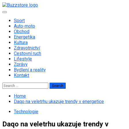
Skip
to
Primary
content
Menu
Sport
Auto-moto
Obchod
Energetika
Kultura
Zdravotnictví
Cestovní ruch
Lifestyle
Zprávy
Bydlení a reality
Kontakt
Search
for:
Home
Daqo na veletrhu ukazuje trendy v energetice
Technologie
Daqo na veletrhu ukazuje trendy v