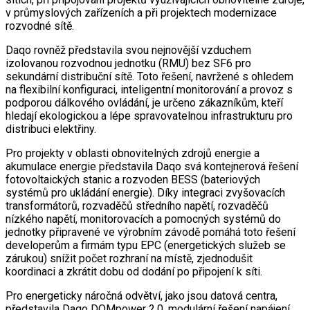
v průmyslových zařízeních a při projektech modernizace
rozvodné sítě.
Daqo rovněž představila svou nejnovější vzduchem
izolovanou rozvodnou jednotku (RMU) bez SF6 pro
sekundární distribuční sítě. Toto řešení, navržené s ohledem
na flexibilní konfiguraci, inteligentní monitorování a provoz s
podporou dálkového ovládání, je určeno zákazníkům, kteří
hledají ekologickou a lépe spravovatelnou infrastrukturu pro
distribuci elektřiny.
Pro projekty v oblasti obnovitelných zdrojů energie a
akumulace energie představila Daqo svá kontejnerová řešení
fotovoltaických stanic a rozvoden BESS (bateriových
systémů pro ukládání energie). Díky integraci zvyšovacích
transformátorů, rozvaděčů středního napětí, rozvaděčů
nízkého napětí, monitorovacích a pomocných systémů do
jednotky připravené ve výrobním závodě pomáhá toto řešení
developerům a firmám typu EPC (energetických služeb se
zárukou) snížit počet rozhraní na místě, zjednodušit
koordinaci a zkrátit dobu od dodání po připojení k síti.
Pro energeticky náročná odvětví, jako jsou datová centra,
představila Daqo DQMpower 2.0, modulární řešení napájení,