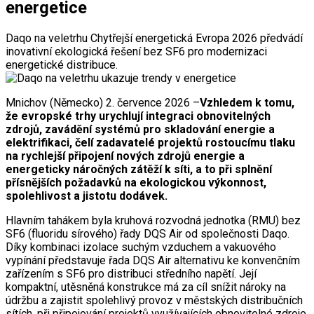
energetice
Daqo na veletrhu Chytřejší energetická Evropa 2026 předvádí
inovativní ekologická řešení bez SF6 pro modernizaci
energetické distribuce.
Mnichov (Německo) 2. července 2026 –
Vzhledem k tomu,
že evropské trhy urychlují integraci obnovitelných
zdrojů, zavádění systémů pro skladování energie a
elektrifikaci, čelí zadavatelé projektů rostoucímu tlaku
na rychlejší připojení nových zdrojů energie a
energeticky náročných zátěží k síti, a to při splnění
přísnějších požadavků na ekologickou výkonnost,
spolehlivost a jistotu dodávek.
Hlavním tahákem byla kruhová rozvodná jednotka (RMU) bez
SF6 (fluoridu sírového) řady DQS Air od společnosti Daqo.
Díky kombinaci izolace suchým vzduchem a vakuového
vypínání představuje řada DQS Air alternativu ke konvenčním
zařízením s SF6 pro distribuci středního napětí. Její
kompaktní, utěsněná konstrukce má za cíl snížit nároky na
údržbu a zajistit spolehlivý provoz v městských distribučních
sítích, při připojování projektů využívajících obnovitelné zdroje,