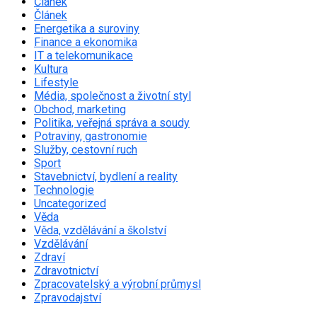
Článek
Článek
Energetika a suroviny
Finance a ekonomika
IT a telekomunikace
Kultura
Lifestyle
Média, společnost a životní styl
Obchod, marketing
Politika, veřejná správa a soudy
Potraviny, gastronomie
Služby, cestovní ruch
Sport
Stavebnictví, bydlení a reality
Technologie
Uncategorized
Věda
Věda, vzdělávání a školství
Vzdělávání
Zdraví
Zdravotnictví
Zpracovatelský a výrobní průmysl
Zpravodajství