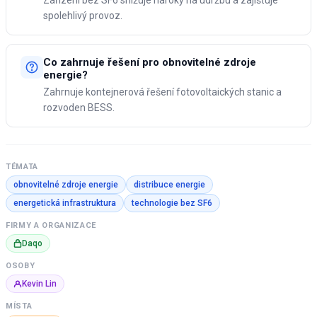
Zařízení bez SF6 snižuje nároky na údržbu a zajišťuje
spolehlivý provoz.
Co zahrnuje řešení pro obnovitelné zdroje
energie?
Zahrnuje kontejnerová řešení fotovoltaických stanic a
rozvoden BESS.
TÉMATA
obnovitelné zdroje energie
distribuce energie
energetická infrastruktura
technologie bez SF6
FIRMY A ORGANIZACE
Daqo
OSOBY
Kevin Lin
MÍSTA