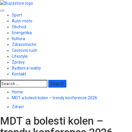
Skip
to
Primary
content
Sport
Menu
Auto-moto
Obchod
Energetika
Kultura
Zdravotnictví
Cestovní ruch
Lifestyle
Zprávy
Bydlení a reality
Kontakt
Search
for:
Home
MDT a bolesti kolen – trendy konference 2026
Zdraví
MDT a bolesti kolen –