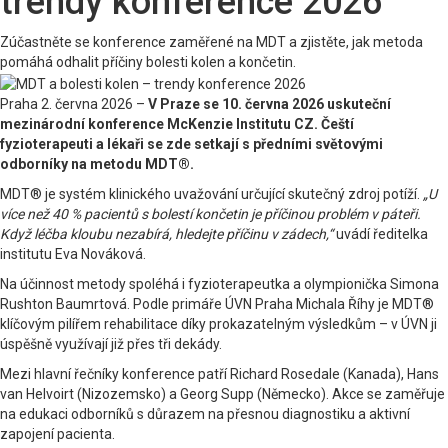
trendy konference 2026
Zúčastněte se konference zaměřené na MDT a zjistěte, jak metoda
pomáhá odhalit příčiny bolesti kolen a končetin.
Praha 2. června 2026 –
V Praze se 10. června 2026 uskuteční
mezinárodní konference McKenzie Institutu CZ. Čeští
fyzioterapeuti a lékaři se zde setkají s předními světovými
odborníky na metodu MDT®.
MDT® je systém klinického uvažování určující skutečný zdroj potíží.
„U
více než 40 % pacientů s bolestí končetin je příčinou problém v páteři.
Když léčba kloubu nezabírá, hledejte příčinu v zádech,“
uvádí ředitelka
institutu Eva Nováková.
Na účinnost metody spoléhá i fyzioterapeutka a olympionička Simona
Rushton Baumrtová. Podle primáře ÚVN Praha Michala Říhy je MDT®
klíčovým pilířem rehabilitace díky prokazatelným výsledkům – v ÚVN ji
úspěšně využívají již přes tři dekády.
Mezi hlavní řečníky konference patří Richard Rosedale (Kanada), Hans
van Helvoirt (Nizozemsko) a Georg Supp (Německo). Akce se zaměřuje
na edukaci odborníků s důrazem na přesnou diagnostiku a aktivní
zapojení pacienta.