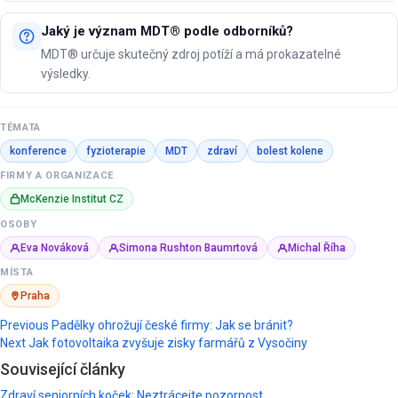
Jaký je význam MDT® podle odborníků?
MDT® určuje skutečný zdroj potíží a má prokazatelné
výsledky.
TÉMATA
konference
fyzioterapie
MDT
zdraví
bolest kolene
FIRMY A ORGANIZACE
McKenzie Institut CZ
OSOBY
Eva Nováková
Simona Rushton Baumrtová
Michal Říha
MÍSTA
Praha
Post
Previous
Padělky ohrožují české firmy: Jak se bránit?
Next
Jak fotovoltaika zvyšuje zisky farmářů z Vysočiny
navigation
Související články
Zdraví seniorních koček: Neztrácejte pozornost