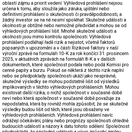
oblastí zájmu a priorit vedení. Výhledová prohlášení nejsou
určena k tomu, aby sloužila jako záruka, ujištění nebo
definitivní prohlášení o skutečnosti či pravděpodobnosti, a
žádný investor se na ně nesmí spoléhat. Skutečné události a
okolnosti je obtížné nebo nemožné předvídat a mohou se od
výhledových prohlášení lišit. Mnohé skutečné události a
okolnosti jsou mimo kontrolu společnosti. Výhledová
prohlášení podléhají řadě rizik a nejistot, včetně faktorů
popsaných v upozornění a v části Rizikové faktory v naší
výroční zprávě na formuláři 10-K za rok končící 31. prosincem
2025, v aktuálních zprávách na formuláři 8-K a v dalších
dokumentech, které společnost podala nebo podá Komisi pro
cenné papíry a burzu. Pokud se některá z těchto rizik naplní
nebo se předpoklady společnosti ukáží jako nesprávné,
skutečné výsledky se mohou podstatně lišit od výsledků
implikovaných v těchto výhledových prohlášeních. Mohou
existovat další rizika, o nichž společnost v současné době
neví nebo která společnost v současné době považuje za
nepodstatná, která by rovněž mohla způsobit, že se skutečné
výsledky budou lišit od těch, které jsou obsaženy ve
výhledových prohlášeních. Výhledová prohlášení navíc
odrážejí očekávání, plány nebo prognózy společnosti ohledně
budoucích událostí a názory k datu tohoto sdělení. Společnost
předpokládá, že následné události a vývoj způsobí změnu