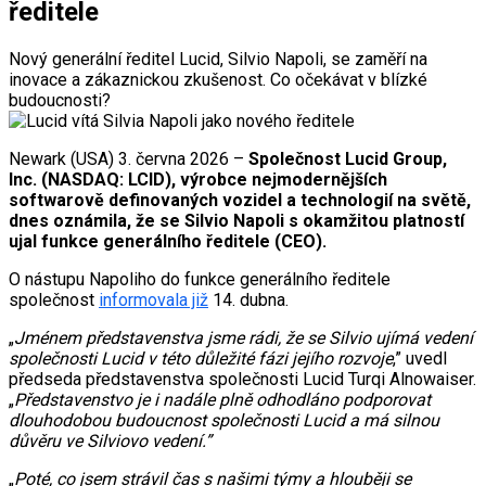
ředitele
Nový generální ředitel Lucid, Silvio Napoli, se zaměří na
inovace a zákaznickou zkušenost. Co očekávat v blízké
budoucnosti?
Newark (USA) 3. června 2026 –
Společnost Lucid Group,
Inc. (NASDAQ: LCID), výrobce nejmodernějších
softwarově definovaných vozidel a technologií na světě,
dnes oznámila, že se Silvio Napoli s okamžitou platností
ujal funkce generálního ředitele (CEO).
O nástupu Napoliho do funkce generálního ředitele
společnost
informovala již
14. dubna.
„
Jménem představenstva jsme rádi, že se Silvio ujímá vedení
společnosti Lucid v této důležité fázi jejího rozvoje
,” uvedl
předseda představenstva společnosti Lucid Turqi Alnowaiser.
„
Představenstvo je i nadále plně odhodláno podporovat
dlouhodobou budoucnost společnosti Lucid a má silnou
důvěru ve Silviovo vedení.”
„
Poté, co jsem strávil čas s našimi týmy a hlouběji se