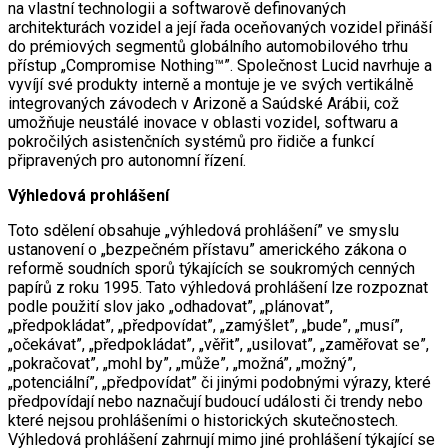
na vlastní technologii a softwarově definovaných
architekturách vozidel a její řada oceňovaných vozidel přináší
do prémiových segmentů globálního automobilového trhu
přístup „Compromise Nothing™”. Společnost Lucid navrhuje a
vyvíjí své produkty interně a montuje je ve svých vertikálně
integrovaných závodech v Arizoně a Saúdské Arábii, což
umožňuje neustálé inovace v oblasti vozidel, softwaru a
pokročilých asistenčních systémů pro řidiče a funkcí
připravených pro autonomní řízení.
Výhledová prohlášení
Toto sdělení obsahuje „výhledová prohlášení” ve smyslu
ustanovení o „bezpečném přístavu” amerického zákona o
reformě soudních sporů týkajících se soukromých cenných
papírů z roku 1995. Tato výhledová prohlášení lze rozpoznat
podle použití slov jako „odhadovat”, „plánovat”,
„předpokládat”, „předpovídat”, „zamýšlet”, „bude”, „musí”,
„očekávat”, „předpokládat”, „věřit”, „usilovat”, „zaměřovat se”,
„pokračovat”, „mohl by”, „může”, „možná”, „možný”,
„potenciální”, „předpovídat” či jinými podobnými výrazy, které
předpovídají nebo naznačují budoucí události či trendy nebo
které nejsou prohlášeními o historických skutečnostech.
Výhledová prohlášení zahrnují mimo jiné prohlášení týkající se