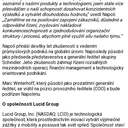
seznámil s našimi produkty a technologiemi, jsem stále více
přesvědčen o naší schopnosti dosahovat konzistentních
výsledků a vytvářet dlouhodobou hodnotu
,” uvedl Napoli.
„
Zaměříme se na posilování zapojení zákazníků, důsledné a
odpovědné řízení, zvyšování nákladové
konkurenceschopnosti a zjednodušování organizační
struktury i procesů, abychom plně využili sílu našeho týmu.”
Napoli přináší desítky let zkušeností s vedením
průmyslových podniků na globální úrovni. Naposledy působil
jako předseda představenstva a generální ředitel skupiny
Schindler. Jeho zkušenosti zahrnují řízení rozsáhlých
mezinárodních operací, finanční management a technologicky
orientované podnikání.
Marc Winterhoff, který působil jako prozatímní generální
ředitel, se vrátil na pozici provozního ředitele (COO) a bude
podřízen Napolimu.
O společnosti Lucid Group
Lucid Group, Inc. (NASDAQ: LCID) je technologická
společnost, která prostřednictvím inovací vytváří výjimečné
zážitky z mobility a posouvá tak svět vpřed. Společnost staví