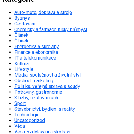
Auto-moto, doprava a stroje
Byznys
Cestování
Chemický a farmaceutický průmysl
Článek
Článek
Energetika a suroviny
Finance a ekonomika
IT a telekomunikace
Kultura
Lifestyle
Média, společnost a životní styl
Obchod, marketing
Politika, veřejná správa a soudy
Potraviny, gastronomie
Služby, cestovní ruch
Sport
Stavebnictví, bydlení a reality
Technologie
Uncategorized
Věda
Věda, vzdělávání a školství