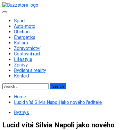
Skip
to
Primary
content
Menu
Sport
Auto-moto
Obchod
Energetika
Kultura
Zdravotnictví
Cestovní ruch
Lifestyle
Zprávy
Bydlení a reality
Kontakt
Search
for:
Home
Lucid vítá Silvia Napoli jako nového ředitele
Byznys
Lucid vítá Silvia Napoli jako nového