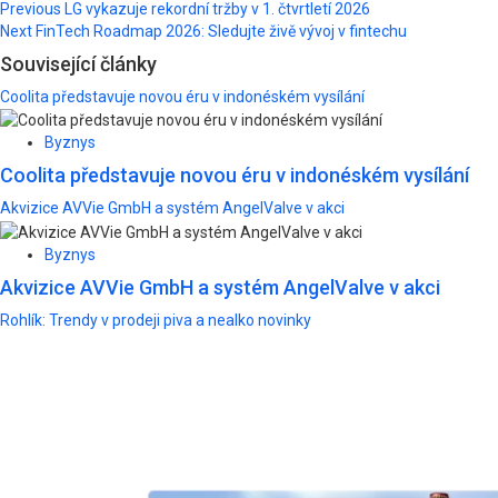
Post
Previous
LG vykazuje rekordní tržby v 1. čtvrtletí 2026
Next
FinTech Roadmap 2026: Sledujte živě vývoj v fintechu
navigation
Související články
Coolita představuje novou éru v indonéském vysílání
Byznys
Coolita představuje novou éru v indonéském vysílání
Akvizice AVVie GmbH a systém AngelValve v akci
Byznys
Akvizice AVVie GmbH a systém AngelValve v akci
Rohlík: Trendy v prodeji piva a nealko novinky