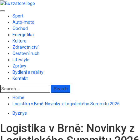
Skip
to
Primary
content
Sport
Menu
Auto-moto
Obchod
Energetika
Kultura
Zdravotnictví
Cestovní ruch
Lifestyle
Zprávy
Bydlení a reality
Kontakt
Search
for:
Home
Logistika v Brně: Novinky z Logistického Summitu 2026
Byznys
Logistika v Brně: Novinky z