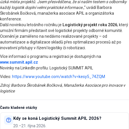
úzká místa projektů. Jsem přesvědčena, že si naším testem s odborníky
každý logistik doplní velmi praktické informace.
,“ uvádí Barbora
Škrobánek Bočková, manažerka asociace APIL a organizátorka
konference.
Další novinkou letošního ročníku je
Logistický projekt roku 2026
, který
umožní firmám představit své logistické projekty odborné komunitě.
Ocenění je zaměřeno na nedávno realizované projekty – od
automatizace a digitalizace skladů přes optimalizaci procesů až po
inovativní přístupy v řízení logistiky či robotizaci.
Více informací o programu a registraci je dostupných na
www.summit.apil.cz
Novinky na LinkedIn profilu: Logistický SUMMIT APIL
Video:
https://www.youtube.com/watch?v=kesy5_74ZQM
Zdroj: Barbora Škrobánek Bočková, Manažerka Asociace pro inovace v
logistice
Často kladené otázky
Kdy se koná Logistický Summit APIL 2026?
20.–21. října 2026.