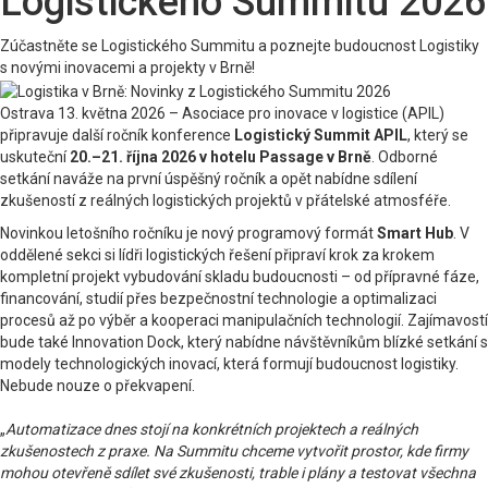
Logistického Summitu 2026
Zúčastněte se Logistického Summitu a poznejte budoucnost Logistiky
s novými inovacemi a projekty v Brně!
Ostrava 13. května 2026 – Asociace pro inovace v logistice (APIL)
připravuje další ročník konference
Logistický Summit APIL
, který se
uskuteční
20.–21. října 2026 v hotelu Passage v Brně
. Odborné
setkání naváže na první úspěšný ročník a opět nabídne sdílení
zkušeností z reálných logistických projektů v přátelské atmosféře.
Novinkou letošního ročníku je nový programový formát
Smart Hub
. V
oddělené sekci si lídři logistických řešení připraví krok za krokem
kompletní projekt vybudování skladu budoucnosti – od přípravné fáze,
financování, studií přes bezpečnostní technologie a optimalizaci
procesů až po výběr a kooperaci manipulačních technologií. Zajímavostí
bude také Innovation Dock, který nabídne návštěvníkům blízké setkání s
modely technologických inovací, která formují budoucnost logistiky.
Nebude nouze o překvapení.
„
Automatizace dnes stojí na konkrétních projektech a reálných
zkušenostech z praxe. Na Summitu chceme vytvořit prostor, kde firmy
mohou otevřeně sdílet své zkušenosti, trable i plány a testovat všechna