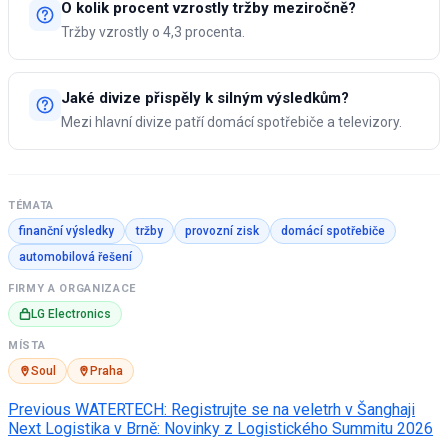
O kolik procent vzrostly tržby meziročně?
Tržby vzrostly o 4,3 procenta.
Jaké divize přispěly k silným výsledkům?
Mezi hlavní divize patří domácí spotřebiče a televizory.
TÉMATA
finanční výsledky
tržby
provozní zisk
domácí spotřebiče
automobilová řešení
FIRMY A ORGANIZACE
LG Electronics
MÍSTA
Soul
Praha
Post
Previous
WATERTECH: Registrujte se na veletrh v Šanghaji
Next
Logistika v Brně: Novinky z Logistického Summitu 2026
navigation