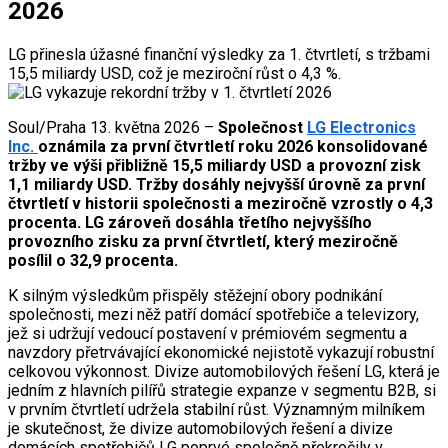
2026
LG přinesla úžasné finanční výsledky za 1. čtvrtletí, s tržbami
15,5 miliardy USD, což je meziroční růst o 4,3 %.
Soul/Praha 13. května 2026 –
Společnost
LG Electronics
Inc.
oznámila za první čtvrtletí roku 2026 konsolidované
tržby ve výši přibližně 15,5 miliardy USD a provozní zisk
1,1 miliardy USD. Tržby dosáhly nejvyšší úrovně za první
čtvrtletí v historii společnosti a meziročně vzrostly o 4,3
procenta. LG zároveň dosáhla třetího nejvyššího
provozního zisku za první čtvrtletí, který meziročně
posílil o 32,9 procenta.
K silným výsledkům přispěly stěžejní obory podnikání
společnosti, mezi něž patří domácí spotřebiče a televizory,
jež si udržují vedoucí postavení v prémiovém segmentu a
navzdory přetrvávající ekonomické nejistotě vykazují robustní
celkovou výkonnost. Divize automobilových řešení LG, která je
jedním z hlavních pilířů strategie expanze v segmentu B2B, si
v prvním čtvrtletí udržela stabilní růst. Významným milníkem
je skutečnost, že divize automobilových řešení a divize
domácích spotřebičů LG poprvé společně překročily v