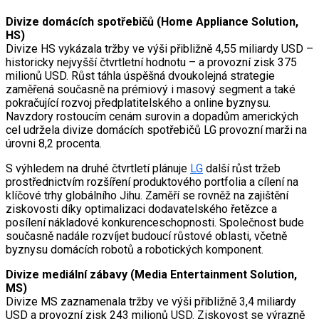
Divize domácích spotřebičů (Home Appliance Solution,
HS)
Divize HS vykázala tržby ve výši přibližně 4,55 miliardy USD –
historicky nejvyšší čtvrtletní hodnotu – a provozní zisk 375
milionů USD. Růst táhla úspěšná dvoukolejná strategie
zaměřená současně na prémiový i masový segment a také
pokračující rozvoj předplatitelského a online byznysu.
Navzdory rostoucím cenám surovin a dopadům amerických
cel udržela divize domácích spotřebičů LG provozní marži na
úrovni 8,2 procenta.
S výhledem na druhé čtvrtletí plánuje
LG
další růst tržeb
prostřednictvím rozšíření produktového portfolia a cílení na
klíčové trhy globálního Jihu. Zaměří se rovněž na zajištění
ziskovosti díky optimalizaci dodavatelského řetězce a
posílení nákladové konkurenceschopnosti. Společnost bude
současně nadále rozvíjet budoucí růstové oblasti, včetně
byznysu domácích robotů a robotických komponent.
Divize mediální zábavy (Media Entertainment Solution,
MS)
Divize MS zaznamenala tržby ve výši přibližně 3,4 miliardy
USD a provozní zisk 243 milionů USD. Ziskovost se výrazně