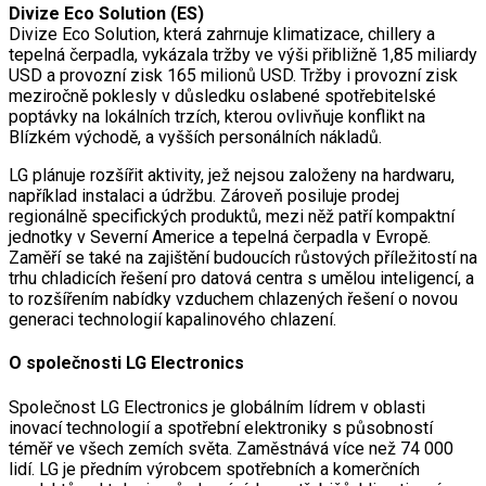
Divize Eco Solution (ES)
Divize Eco Solution, která zahrnuje klimatizace, chillery a
tepelná čerpadla, vykázala tržby ve výši přibližně 1,85 miliardy
USD a provozní zisk 165 milionů USD. Tržby i provozní zisk
meziročně poklesly v důsledku oslabené spotřebitelské
poptávky na lokálních trzích, kterou ovlivňuje konflikt na
Blízkém východě, a vyšších personálních nákladů.
LG plánuje rozšířit aktivity, jež nejsou založeny na hardwaru,
například instalaci a údržbu. Zároveň posiluje prodej
regionálně specifických produktů, mezi něž patří kompaktní
jednotky v Severní Americe a tepelná čerpadla v Evropě.
Zaměří se také na zajištění budoucích růstových příležitostí na
trhu chladicích řešení pro datová centra s umělou inteligencí, a
to rozšířením nabídky vzduchem chlazených řešení o novou
generaci technologií kapalinového chlazení.
O společnosti LG Electronics
Společnost LG Electronics je globálním lídrem v oblasti
inovací technologií a spotřební elektroniky s působností
téměř ve všech zemích světa. Zaměstnává více než 74 000
lidí. LG je předním výrobcem spotřebních a komerčních