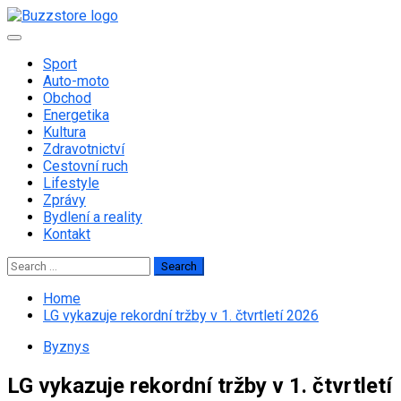
Skip
to
Primary
content
Menu
Sport
Auto-moto
Obchod
Energetika
Kultura
Zdravotnictví
Cestovní ruch
Lifestyle
Zprávy
Bydlení a reality
Kontakt
Search
for:
Home
LG vykazuje rekordní tržby v 1. čtvrtletí 2026
Byznys
LG vykazuje rekordní tržby v 1. čtvrtletí