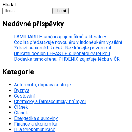
Hledat
Hledat
Nedávné příspěvky
FAMILIARITÉ: umění spojení filmů a literatury
Coolita představuje novou éru v indonéském vysílání
Zdraví seniorních koček: Neztrácejte pozornost
Unikátní design LEPAS L8 s leopardí estetikou
Dodávka tamoxifenu: PHOENIX zajišťuje léčbu v ČR
Kategorie
Auto-moto, doprava a stroje
Byznys
Cestování
Chemický a farmaceutický průmysl
Článek
Článek
Energetika a suroviny
Finance a ekonomika
IT a telekomunikace