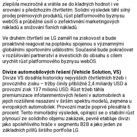
zlepšila meziročně a vrátila se do kladných hodnot i ve
srovnání s předchozím čtvrtletím. Solidní výsledek táhl silný
prodej prémiových produktů, růst platformového byznysu
webOS a průběžné úsilí o zefektivnění marketingových
nákladů a snižování fixních nákladů.
Ve druhém čtvrtletí se LG zaměří na ziskovost a bude
proaktivně reagovat na poptávku spojenou s významnými
globálními sportovními událostmi. Současně bude pokračovat
v rozšiřování partnerství a investicích do obsahu s cílem
urychlit růst platformového byznysu webOS.
Divize automobilových řešení (Vehicle Solution, VS)
Divize VS dosáhla historicky nejvyšších čtvrtletních tržeb i
provozního zisku – tržby činily přibližně 2,4 miliardy USD a
provozní zisk 137 milionů USD. Růst tržeb táhla
premiumizace infotainmentových řešení v automobilech a
jejich rozšířené nasazení v širším spektru modelů, zejména u
evropských automobilek. Provozní marže poprvé přesáhla 6
procent. Tento mimořádný výsledek, opírající se o stabilní růst
plynoucí ze solidního objemu zakázek, pevně etabluje divizi
jako spolehlivého hráče v segmentu B2B a jako jeden ze
základních pilířů širšího portfolia LG.