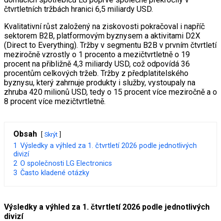
čtvrtletních tržbách hranici 6,5 miliardy USD.
Kvalitativní růst založený na ziskovosti pokračoval i napříč
sektorem B2B, platformovým byznysem a aktivitami D2X
(Direct to Everything). Tržby v segmentu B2B v prvním čtvrtletí
meziročně vzrostly o 1 procento a mezičtvrtletně o 19
procent na přibližně 4,3 miliardy USD, což odpovídá 36
procentům celkových tržeb. Tržby z předplatitelského
byznysu, který zahrnuje produkty i služby, vystoupaly na
zhruba 420 milionů USD, tedy o 15 procent více meziročně a o
8 procent více mezičtvrtletně.
Obsah
Skrýt
1
Výsledky a výhled za 1. čtvrtletí 2026 podle jednotlivých
divizí
2
O společnosti LG Electronics
3
Často kladené otázky
Výsledky a výhled za 1. čtvrtletí 2026 podle jednotlivých
divizí